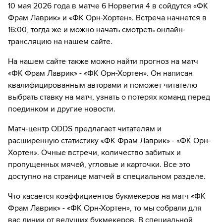
10 мая 2026 года в матче 6 Норвегия 4 в сойдутся «ФК
Введите вашу электронную почту
Перейдите на сайт ОККО ТВ
Далее нажмите на
«Создать учетную запись в
Фрам Лаврик» и «ФК Орн-Хортен». Встреча начнется в
НТВ ПЛЮС»
Выберите тариф за 1₽ и нажмите
«Оформить
16:00, тогда же и можно начать смотреть онлайн-
Нажмите на кнопку
«Оформить подписку»
подписку»
трансляцию на нашем сайте.
Введите вашу электронную почту
Далее нажмите на
«Создать учетную запись в
Введите данные карты и с нее спишется 1₽
На нашем сайте также можно найти прогноз на матч
ОККО ТВ»
Выберите тариф за 1₽ и нажмите
«Оформить
«ФК Фрам Лаврик» - «ФК Орн-Хортен». Он написан
подписку»
Введите вашу электронную почту
Наслаждаемся трансляциями любимых
квалифицированным авторами и поможет читателю
Введите данные карты и с нее спишется 1₽
матчей в HD качестве в течение 7-и дней всего
выбрать ставку на матч, узнать о потерях команд перед
Выберите тариф за 1₽ и нажмите
«Оформить
за 1₽
поединком и другие новости.
подписку»
Наслаждаемся трансляциями любимых
Если качество предоставляемых услуг МАТЧ ТВ вас не устроит,
Введите данные карты и с нее спишется 1₽
матчей в HD качестве в течение 7-и дней всего
Матч-центр ODDS предлагает читателям и
можете отвязать карту для последующего списания в течение 7
за 1₽
расширенную статистику «ФК Фрам Лаврик» - «ФК Орн-
дней.
Наслаждаемся трансляциями любимых
Хортен». Очные встречи, количество забитых и
Если качество предоставляемых услуг НТВ ПЛЮС вас не устроит,
матчей в HD качестве в течение 7-и дней всего
пропущенных мячей, угловые и карточки. Все это
можете отвязать карту для последующего списания в течение 7
за 1₽
дней.
доступно на странице матчей в специальном разделе.
Если качество предоставляемых услуг ОККО ТВ вас не устроит,
Что касается коэффициентов букмекеров на матч «ФК
можете отвязать карту для последующего списания в течение 7
Фрам Лаврик» - «ФК Орн-Хортен», то мы собрали для
дней.
вас линии от ведущих букмекеров. В специальной