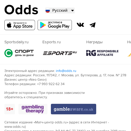
Русский
Русский
Казахский
Nigeria
Sportsdaily.ru
Esports.ru
Награды
Н
Электронный адрес редакции:
info@odds.ru
Адрес редакции: Россия, 117342, г. Москва, ул. Бутлерова, д. 17, пом. № 278
(Бизнес центр «Neo Geo»)
Телефон редакции: +7 993 922 62 34
Играйте осторожно. При признаках зависимости
обратитесь к специалисту.
Сетевое издание «Матч-центр odds.ru» (адрес в сети Интернет -
www.odds.ru)