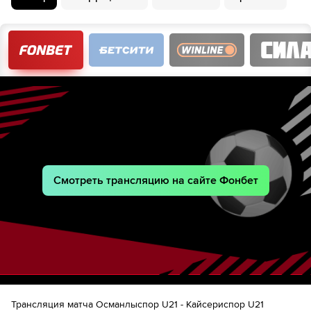
Смотреть трансляцию на сайте Фонбет
Трансляция матча Османлыспор U21 - Кайсериспор U21