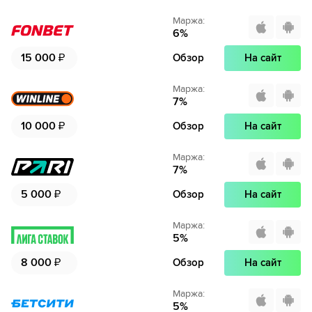
Маржа
:
6
%
15 000
₽
Обзор
На сайт
Маржа
:
7
%
10 000
₽
Обзор
На сайт
Маржа
:
7
%
5 000
₽
Обзор
На сайт
Маржа
:
5
%
8 000
₽
Обзор
На сайт
Маржа
:
5
%