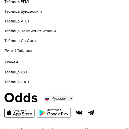
Таблица РПЛ
Таблица Бундеслига
Таблица АПЛ
Таблица Чемпионат Италии
Таблица Ла Лига
Лига 1 Таблица
Хоккей
Таблица КХЛ
Таблица НХЛ
Русский
Русский
Казахский