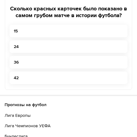
Сколько красных карточек было показано в
самом грубом матче в истории футбола?
15
24
36
42
Прогнозы на футбол
Лига Европы
Лига Чемпионов УЕФА
Бундеслига