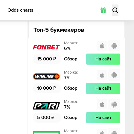
Odds charts
Топ-5 букмекеров
Маржа
:
6
%
15 000
₽
Обзор
На сайт
Маржа
:
7
%
10 000
₽
Обзор
На сайт
Маржа
:
7
%
5 000
₽
Обзор
На сайт
Маржа
: