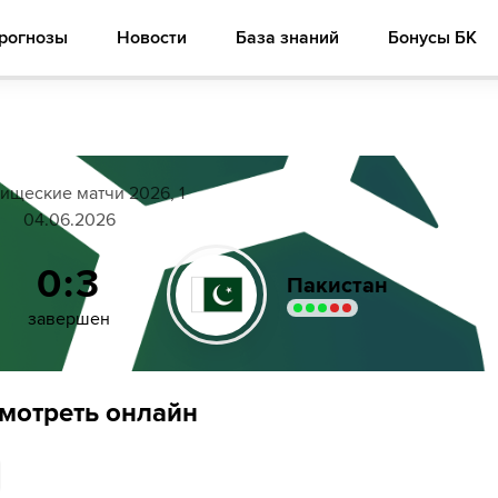
рогнозы
Новости
База знаний
Бонусы БК
ищеские матчи 2026, 1
04.06.2026
0:3
Пакистан
завершен
смотреть онлайн