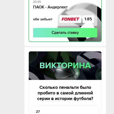
20:45
ПАОК - Андерлехт
1.85
обе забьют
Сделать ставку
ВИКТОРИНА
ВИКТОРИНА
Сколько пенальти было
пробито в самой длинной
серии в истории футбола?
27