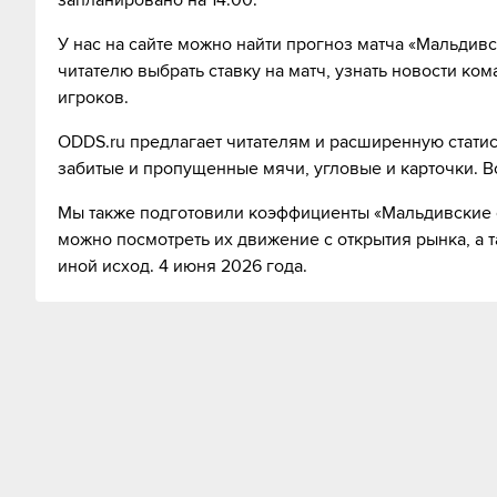
запланировано на 14:00.
Нажмите на кнопку
«Оформить подписку»
Введите вашу электронную почту
Введите данные карты и с нее спишется 1₽
У нас на сайте можно найти прогноз матча «Мальдивс
Далее нажмите на
«Создать учетную запись в
Выберите тариф за 1₽ и нажмите
«Оформить по
Наслаждаемся трансляциями любимых матчей в 
читателю выбрать ставку на матч, узнать новости к
Введите вашу электронную почту
Введите данные карты и с нее спишется 1₽
игроков.
Если качество предоставляемых услуг МАТЧ ТВ вас не устроит, м
Выберите тариф за 1₽ и нажмите
«Оформить по
ODDS.ru предлагает читателям и расширенную статис
Наслаждаемся трансляциями любимых матчей в 
Введите данные карты и с нее спишется 1₽
забитые и пропущенные мячи, угловые и карточки. Вс
Если качество предоставляемых услуг НТВ ПЛЮС вас не устроит,
Мы также подготовили коэффициенты «Мальдивские о
Наслаждаемся трансляциями любимых матчей в 
можно посмотреть их движение с открытия рынка, а т
иной исход. 4 июня 2026 года.
Если качество предоставляемых услуг ОККО ТВ вас не устроит, м