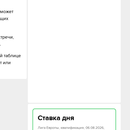
оможет
ющих
стречи,
.
й таблице
т или
Ставка дня
Лига Европы, квалификация, 06.08.2026,