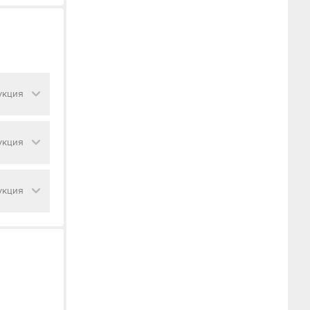
укция
укция
укция