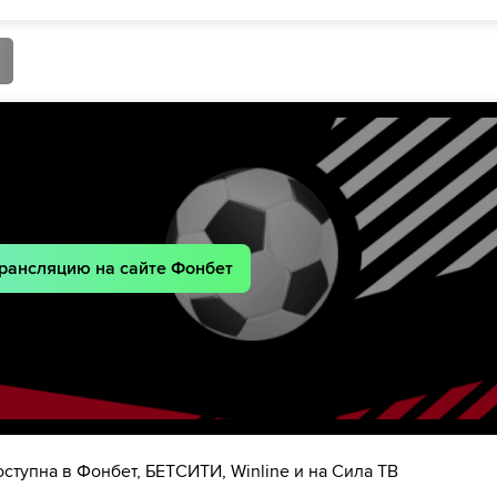
рансляцию на сайте Фонбет
ступна в Фонбет, БЕТСИТИ, Winline и на Сила ТВ