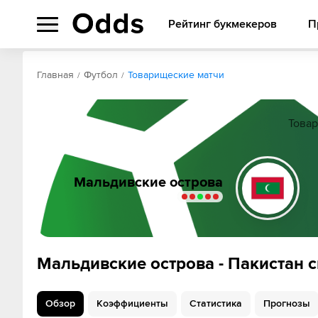
Рейтинг букмекеров
П
Обзор
Коэффициенты
Статистика
Прогнозы
Главная
Футбол
Товарищеские матчи
Товар
Мальдивские острова
Мальдивские острова - Пакистан 
Обзор
Коэффициенты
Статистика
Прогнозы