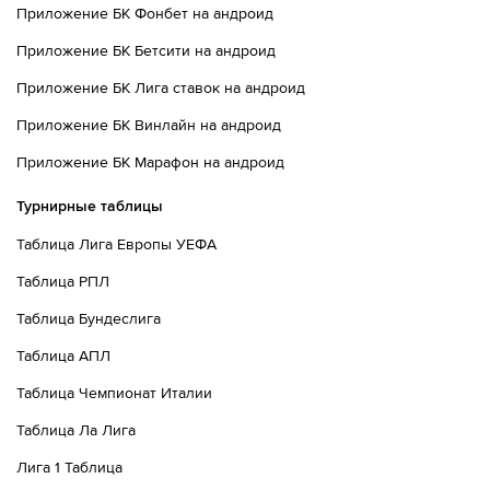
Приложение БК Фонбет на андроид
78´
Хосе Луис Родригес не смог попасть в створ ударом
издали
Приложение БК Бетсити на андроид
78´
Удар от ворот произведет Хорватия
Приложение БК Лига ставок на андроид
Приложение БК Винлайн на андроид
80´
Хосе Луис Родригес из команды Панама подал угловой
слева.
Приложение БК Марафон на андроид
80´
Карлос Харви оказался в свободной зоне с мячом но,
Турнирные таблицы
нанес неточный удар. Мог бы и получше сыграть.
Таблица Лига Европы УЕФА
80´
Удар от ворот произведет Хорватия
Таблица РПЛ
80´
Jose Fajardo из команды Панама заходит слишком
Таблица Бундеслига
далеко, он валит Мартин Батурина.
Таблица АПЛ
81´
Хорватия делает замену. Лука Модрич уходит с
Таблица Чемпионат Италии
поля, а Марио Пашалич выходит на его замену.
Таблица Ла Лига
82´
Лука Сучич пробил со штрафного прямо в стенку
Лига 1 Таблица