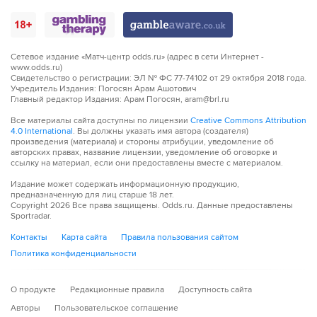
88´
Панама совершает вбрасывание на половине поля
противника
Сетевое издание «Матч-центр odds.ru» (адрес в сети Интернет -
88´
Марио Пашалич из команды Хорватия фолит на Йоэль
www.odds.ru)
Барсенас, но рефери не сигналит нарушение и
Свидетельство о регистрации: ЭЛ № ФС 77-74102 от 29 октября 2018 года.
призывает продолжать игру!
Учредитель Издания: Погосян Арам Ашотович
Главный редактор Издания: Арам Погосян, aram@brl.ru
89´
Судья сигнализирует, что Марио Пашалич из команды
Все материалы сайта доступны по лицензии
Creative Commons Attribution
Хорватия поставил подножку. Пострадал Хосе Луис
4.0 International
. Вы должны указать имя автора (создателя)
Родригес
произведения (материала) и стороны атрибуции, уведомление об
авторских правах, название лицензии, уведомление об оговорке и
ссылку на материал, если они предоставлены вместе с материалом.
89´
Судья сигнализирует, что Cecilio Waterman из команды
Панама поставил подножку. Пострадал Йосип
Издание может содержать информационную продукцию,
предназначенную для лиц старше 18 лет.
Станишич
Copyright
2026
Все права защищены. Odds.ru. Данные предоставлены
Sportradar.
90´
Анте Будимир из команды Хорватия толкнул локтем
Контакты
Карта сайта
Правила пользования сайтом
оппонента. Это Jose Cordoba заработал фол
Политика конфиденциальности
90´
Тактическая замена. Йоэль Барсенас уходит с поля
и его заменяет Томаш Родригес
О продукте
Редакционные правила
Доступность сайта
Авторы
Пользовательское соглашение
90´
Тактическая замена. Сезар Блэкман уходит с поля и