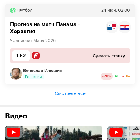
Футбол
24 июн.
02:00
51´
Андрей Крамарич из команды Хорватия в офсайде
Прогноз на матч Панама -
51´
Панама совершает вбрасывание на своей половине
Хорватия
поля
Чемпионат Мира 2026
52´
Кристиан Мартинес из команды Панама разыграл
угловой с левого угла.
1.62
Сделать ставку
53´
Хорватия совершает вбрасывание на своей половине
Вячеслав Илюшин
поля
-20
%
4
+
6
-
0
=
Редакция
53´
Jose Cordoba из команды Панама заходит слишком
далеко, он валит Анте Будимир.
Смотреть все
54´
Хорватия совершает вбрасывание на половине поля
противника
Видео
54´
ГОЛ!
54´
Г О О О О О Л - Анте Будимир из команды Хорватия
легко справляется с задачей отправить мяч левой