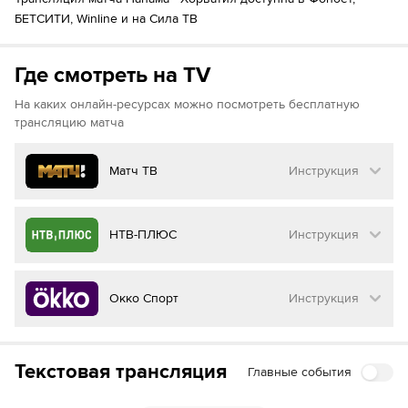
БЕТСИТИ, Winline и на Сила ТВ
Где смотреть на TV
На каких онлайн-ресурсах можно посмотреть бесплатную
трансляцию матча
Матч ТВ
Инструкция
Как смотреть бесплатно трансляцию матча
НТВ-ПЛЮС
Инструкция
на
Матч ТВ
Инструкция
:
Как смотреть бесплатно трансляцию матча
Окко Спорт
Инструкция
на
НТВ ПЛЮС
Перейдите на сайт МАТЧ ТВ
Инструкция
:
Нажмите на кнопку
«Оформить подписку»
Как смотреть бесплатно трансляцию матча
Текстовая трансляция
Главные события
на
Окко ТВ
Перейдите на сайт НТВ ПЛЮС
Далее нажмите на
«Создать учетную запись в
МАТЧ ТВ»