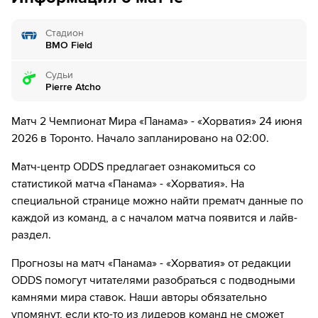
9´
Судья сигнализирует, что Матео Ковачич из команды
Стадион
Хорватия поставил подножку. Пострадал Карлос Харви
BMO Field
10´
Панама совершает вбрасывание на половине поля
Судьи
противника
Pierre Atcho
11´
Хорватия совершает вбрасывание на своей половине
Матч 2 Чемпионат Мира «Панама» - «Хорватия» 24 июня
поля
2026 в Торонто. Начало запланировано на 02:00.
13´
Безумный фол. Лука Модрич грубо играет против
Матч-центр ODDS предлагает ознакомиться со
соперника. Пострадал Хосе Луис Родригес
cтатистикой матча «Панама» - «Хорватия». На
специальной странице можно найти прематч данные по
15´
Хорватия совершает вбрасывание на половине поля
каждой из команд, а с началом матча появится и лайв-
противника
раздел.
16´
Удар от ворот произведет Панама
Прогнозы на матч «Панама» - «Хорватия» от редакции
ODDS помогут читателями разобраться с подводными
18´
О, нет. Из многообещающей позиции Jose Fajardo из
команды Панама наносит удар, но очень мимо ворот.
камнями мира ставок. Наши авторы обязательно
Упущен шанс.
упомянут, если кто-то из лидеров команд не сможет