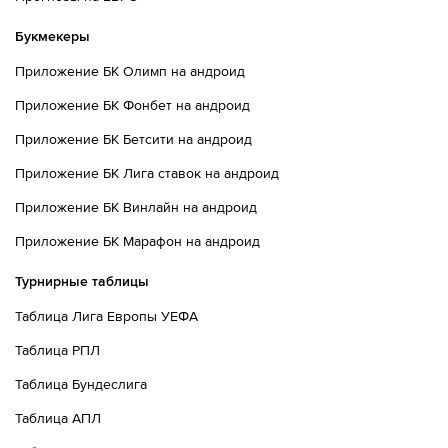
Букмекеры
Приложение БК Олимп на андроид
Приложение БК Фонбет на андроид
Приложение БК Бетсити на андроид
Приложение БК Лига ставок на андроид
Приложение БК Винлайн на андроид
Приложение БК Марафон на андроид
Турнирные таблицы
Таблица Лига Европы УЕФА
Таблица РПЛ
Таблица Бундеслига
Таблица АПЛ