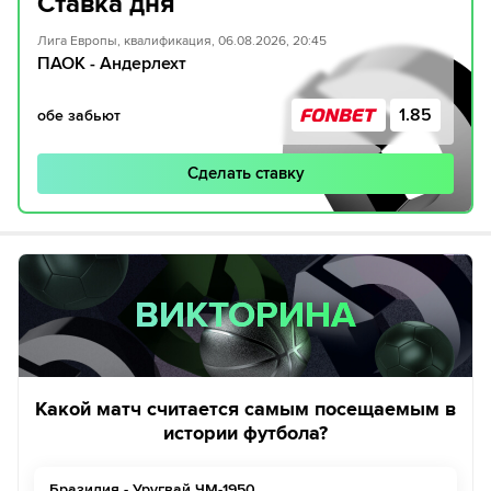
Ставка дня
Лига Европы, квалификация, 06.08.2026, 20:45
ПАОК - Андерлехт
1.85
обе забьют
Сделать ставку
ВИКТОРИНА
ВИКТОРИНА
Какой матч считается самым посещаемым в
истории футбола?
Бразилия - Уругвай ЧМ-1950