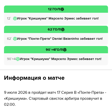
Далее нажмите на
«Создать учетную запись в
МАТЧ ТВ»
Инструкция
:
Нажмите на кнопку
«Оформить подписку»
12´
ГОЛ!
Введите вашу электронную почту
Перейдите на сайт ОККО ТВ
Далее нажмите на
«Создать учетную запись в
12´
Игрок "Кришиума" Марсело Эрмес забивает гол!
НТВ ПЛЮС»
Выберите тариф за 1₽ и нажмите
«Оформить
Нажмите на кнопку
«Оформить подписку»
подписку»
62´
ГОЛ!
Введите вашу электронную почту
Далее нажмите на
«Создать учетную запись в
Введите данные карты и с нее спишется 1₽
62´
Игрок "Понте-Прета" Daniel Baianinho забивает гол!
ОККО ТВ»
Выберите тариф за 1₽ и нажмите
«Оформить
подписку»
Введите вашу электронную почту
90´+4
ГОЛ!
Наслаждаемся трансляциями любимых
Введите данные карты и с нее спишется 1₽
матчей в HD качестве в течение 7-и дней всего
Выберите тариф за 1₽ и нажмите
«Оформить
90´+4
Игрок "Кришиума" Марсело Эрмес забивает гол!
за 1₽
подписку»
Наслаждаемся трансляциями любимых
Если качество предоставляемых услуг МАТЧ ТВ вас не устроит,
Введите данные карты и с нее спишется 1₽
матчей в HD качестве в течение 7-и дней всего
можете отвязать карту для последующего списания в течение 7
Информация о матче
за 1₽
дней.
Наслаждаемся трансляциями любимых
Если качество предоставляемых услуг НТВ ПЛЮС вас не устроит,
матчей в HD качестве в течение 7-и дней всего
9 июля 2026 в пройдет матч 17 Серия В «Понте-Прета» -
можете отвязать карту для последующего списания в течение 7
за 1₽
дней.
«Кришиума». Стартовый свисток арбитра прозвучит в
02:00.
Если качество предоставляемых услуг ОККО ТВ вас не устроит,
можете отвязать карту для последующего списания в течение 7