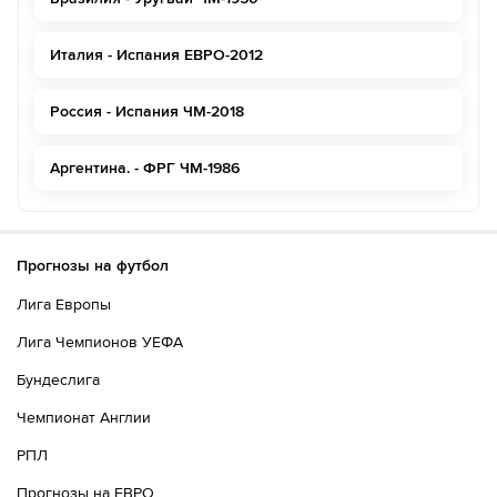
Италия - Испания ЕВРО-2012
Россия - Испания ЧМ-2018
Аргентина. - ФРГ ЧМ-1986
Прогнозы на футбол
Лига Европы
Лига Чемпионов УЕФА
Бундеслига
Чемпионат Англии
РПЛ
Прогнозы на ЕВРО