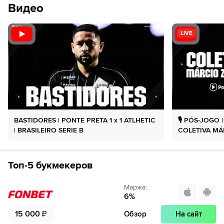
Видео
LIVE
BASTIDORES | PONTE PRETA 1 x 1 ATLHETIC
🎙️ PÓS-JOGO 
| BRASILEIRO SERIE B
COLETIVA MÁ
Топ-5 букмекеров
Маржа
:
6
%
15 000
₽
Обзор
На сайт