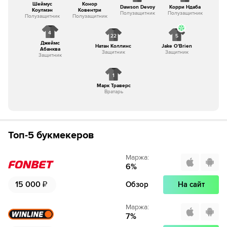
Шеймус
Конор
Dawson Devoy
Корри Ндаба
Коулмэн
Ковентри
Полузащитник
Полузащитник
Полузащитник
Полузащитник
4
22
5
Джеймс
Натан Коллинс
Jake O'Brien
Абанква
Защитник
Защитник
Защитник
1
Марк Траверс
Вратарь
Топ-5 букмекеров
Маржа
:
6
%
15 000
₽
Обзор
На сайт
Маржа
:
7
%