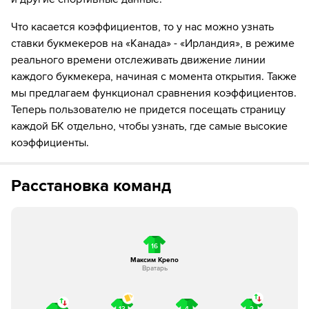
88´
Замена "Ирландия": Конор Ковентри ↔ Джо Ходж
Что касается коэффициентов, то у нас можно узнать
ставки букмекеров на «Канада» - «Ирландия», в режиме
88´
Замена "Ирландия": Трой Пэрротт ↔ Киан Ливи
реального времени отслеживать движение линии
каждого букмекера, начиная с момента открытия. Также
90´+2
Замена "Ирландия": Чидози Огбене ↔ Adam
Brennan
мы предлагаем функционал сравнения коэффициентов.
Теперь пользователю не придется посещать страницу
каждой БК отдельно, чтобы узнать, где самые высокие
коэффициенты.
Расстановка команд
16
Максим Крепо
Вратарь
13
4
2