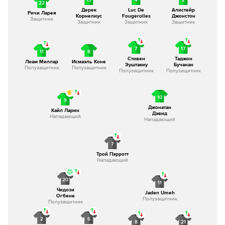
22
Дерек
Luc De
Алистейр
Ричи Ларея
Корнелиус
Fougerolles
Джонстон
Защитник
Защитник
Защитник
Защитник
7
17
11
8
Стивен
Таджон
Лиам Миллар
Исмаэль Коне
Эуштакиу
Бучанан
Полузащитник
Полузащитник
Полузащитник
Полузащитник
10
9
Джонатан
Кайл Ларин
Дэвид
Нападающий
Нападающий
7
Трой Пэрротт
Нападающий
20
11
Чидози
Jaden Umeh
Огбене
Полузащитник
Полузащитник
2
6
8
21