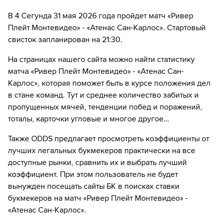
МАТЧ ТВ»
Инструкция
:
Нажмите на кнопку
«Оформить подписку»
В 4 Сегунда 31 мая 2026 года пройдет матч «Ривер
Введите вашу электронную почту
Перейдите на сайт ОККО ТВ
Далее нажмите на
«Создать учетную запись в
Плейт Монтевидео» - «Атенас Сан-Карлос». Стартовый
НТВ ПЛЮС»
Выберите тариф за 1₽ и нажмите
«Оформить
свисток запланирован на 21:30.
Нажмите на кнопку
«Оформить подписку»
подписку»
Введите вашу электронную почту
На страницах нашего сайта можно найти статистику
Далее нажмите на
«Создать учетную запись в
Введите данные карты и с нее спишется 1₽
матча «Ривер Плейт Монтевидео» - «Атенас Сан-
ОККО ТВ»
Выберите тариф за 1₽ и нажмите
«Оформить
Карлос», которая поможет быть в курсе положения дел
подписку»
Введите вашу электронную почту
Наслаждаемся трансляциями любимых
в стане команд. Тут и среднее количество забитых и
Введите данные карты и с нее спишется 1₽
матчей в HD качестве в течение 7-и дней всего
пропущенных мячей, тенденции побед и поражений,
Выберите тариф за 1₽ и нажмите
«Оформить
за 1₽
тоталы, карточки угловые и многое другое…
подписку»
Наслаждаемся трансляциями любимых
Если качество предоставляемых услуг МАТЧ ТВ вас не устроит,
Введите данные карты и с нее спишется 1₽
матчей в HD качестве в течение 7-и дней всего
Также ODDS предлагает просмотреть коэффициенты от
можете отвязать карту для последующего списания в течение 7
за 1₽
лучших легальных букмекеров практически на все
дней.
Наслаждаемся трансляциями любимых
доступные рынки, сравнить их и выбрать лучший
Если качество предоставляемых услуг НТВ ПЛЮС вас не устроит,
матчей в HD качестве в течение 7-и дней всего
коэффициент. При этом пользователь не будет
можете отвязать карту для последующего списания в течение 7
за 1₽
дней.
вынужден посещать сайты БК в поисках ставки
букмекеров на матч «Ривер Плейт Монтевидео» -
Если качество предоставляемых услуг ОККО ТВ вас не устроит,
«Атенас Сан-Карлос».
можете отвязать карту для последующего списания в течение 7
дней.