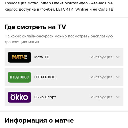
Трансляция матча Ривер Плейт Монтевидео - Атенас Сан-
Карлос доступна в Фонбет, БЕТСИТИ, Winline и на Сила ТВ
Где смотреть на TV
На каких онлайн-ресурсах можно посмотреть бесплатную
трансляцию матча
Матч ТВ
Инструкция
Как смотреть бесплатно трансляцию матча
НТВ-ПЛЮС
Инструкция
на
Матч ТВ
Инструкция
:
Как смотреть бесплатно трансляцию матча
Окко Спорт
Инструкция
на
НТВ ПЛЮС
Перейдите на сайт МАТЧ ТВ
Инструкция
:
Нажмите на кнопку
«Оформить подписку»
Как смотреть бесплатно трансляцию матча
Информация о матче
на
Окко ТВ
Перейдите на сайт НТВ ПЛЮС
Далее нажмите на
«Создать учетную запись в