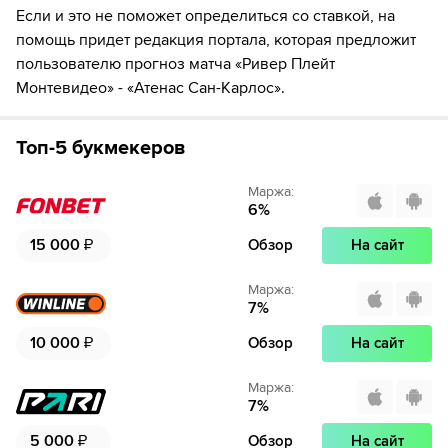
Если и это не поможет определиться со ставкой, на
помощь придет редакция портала, которая предложит
пользователю прогноз матча «Ривер Плейт
Монтевидео» - «Атенас Сан-Карлос».
Топ-5 букмекеров
Маржа
:
6
%
15 000
₽
Обзор
На сайт
Маржа
:
7
%
10 000
₽
Обзор
На сайт
Маржа
:
7
%
5 000
₽
Обзор
На сайт