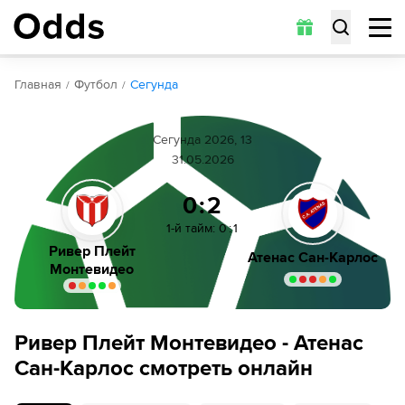
Обзор
Коэффициенты
Статистика
Прогнозы
Главная
Футбол
Сегунда
Сегунда 2026, 13
31.05.2026
0:2
1-й тайм
:
0
:
1
Ривер Плейт
Атенас Сан-Карлос
Монтевидео
Ривер Плейт Монтевидео - Атенас
Сан-Карлос смотреть онлайн