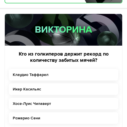
ВИКТОРИНА
ВИКТОРИНА
Кто из голкиперов держит рекорд по
количеству забитых мячей?
Клаудио Таффарел
Икер Касильяс
Хосе-Луис Чилаверт
Рожерио Сени