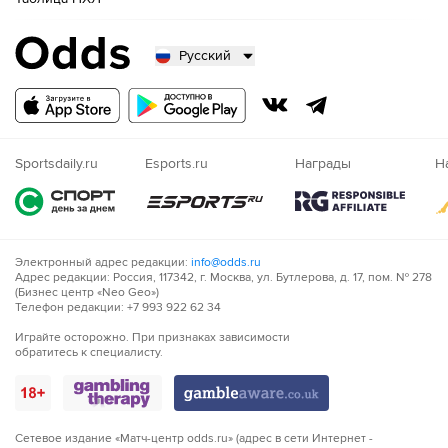
Русский
Русский
Казахский
Nigeria
Sportsdaily.ru
Esports.ru
Награды
Н
Электронный адрес редакции:
info@odds.ru
Адрес редакции: Россия, 117342, г. Москва, ул. Бутлерова, д. 17, пом. № 278
(Бизнес центр «Neo Geo»)
Телефон редакции: +7 993 922 62 34
Играйте осторожно. При признаках зависимости
обратитесь к специалисту.
Сетевое издание «Матч-центр odds.ru» (адрес в сети Интернет -