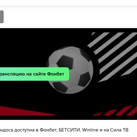
рансляцию на сайте Фонбет
ендоса доступна в Фонбет, БЕТСИТИ, Winline и на Сила ТВ