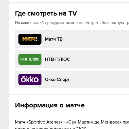
Где смотреть на TV
На каких онлайн-ресурсах можно посмотреть бесплатную т
Матч ТВ
Как смотреть бесплатно трансляцию матча
НТВ-ПЛЮС
Инструкция
:
Как смотреть бесплатно трансляцию матча
Перейдите на сайт МАТЧ ТВ
Окко Спорт
Инструкция
:
Нажмите на кнопку
«Оформить подписку»
Как смотреть бесплатно трансляцию матча
Перейдите на сайт НТВ ПЛЮС
Далее нажмите на
«Создать учетную запись в
Информация о матче
Инструкция
:
Нажмите на кнопку
«Оформить подписку»
Введите вашу электронную почту
Перейдите на сайт ОККО ТВ
Далее нажмите на
«Создать учетную запись 
Выберите тариф за 1₽ и нажмите
«Оформить по
Матч «Sportivo Atenas» - «Сан-Мартин де Мендоса» пр