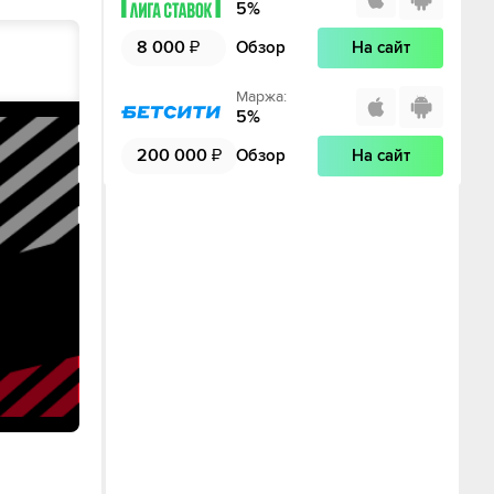
5
%
8 000
₽
Обзор
На сайт
Маржа
:
5
%
200 000
₽
Обзор
На сайт