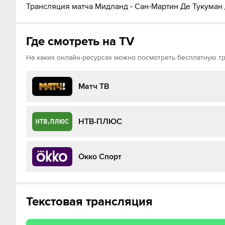
Трансляция матча Мидланд - Сан-Мартин Де Тукуман д
Где смотреть на TV
На каких онлайн-ресурсах можно посмотреть бесплатную т
Матч ТВ
Как смотреть бесплатно трансляцию матча
НТВ-ПЛЮС
Инструкция
:
Как смотреть бесплатно трансляцию матча
Перейдите на сайт МАТЧ ТВ
Окко Спорт
Инструкция
:
Нажмите на кнопку
«Оформить подписку»
Как смотреть бесплатно трансляцию матча
Перейдите на сайт НТВ ПЛЮС
Далее нажмите на
«Создать учетную запись в
Текстовая трансляция
Инструкция
:
Нажмите на кнопку
«Оформить подписку»
Введите вашу электронную почту