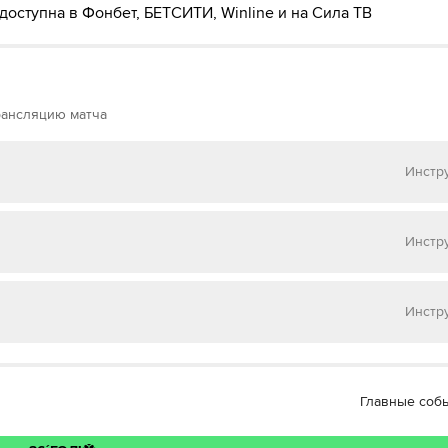
оступна в Фонбет, БЕТСИТИ, Winline и на Сила ТВ
рансляцию матча
Инстр
 на
Матч ТВ
Инстр
 на
НТВ ПЛЮС
Инстр
 на
Окко ТВ
 МАТЧ ТВ»
Главные соб