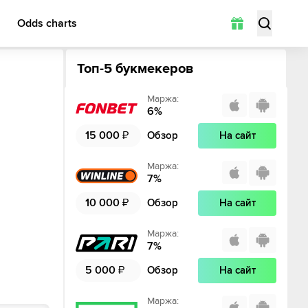
Odds charts
Топ-5 букмекеров
Маржа
:
6
%
15 000
₽
Обзор
На сайт
Маржа
:
7
%
10 000
₽
Обзор
На сайт
Маржа
:
7
%
5 000
₽
Обзор
На сайт
Маржа
: