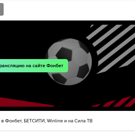
рансляцию на сайте Фонбет
в Фонбет, БЕТСИТИ, Winline и на Сила ТВ