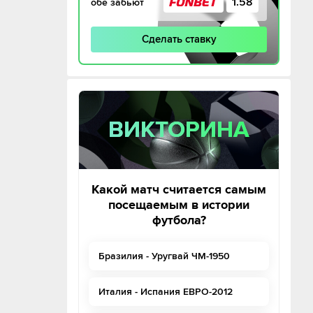
1.58
обе забьют
Сделать ставку
ВИКТОРИНА
ВИКТОРИНА
Какой матч считается самым
посещаемым в истории
футбола?
Бразилия - Уругвай ЧМ-1950
Италия - Испания ЕВРО-2012