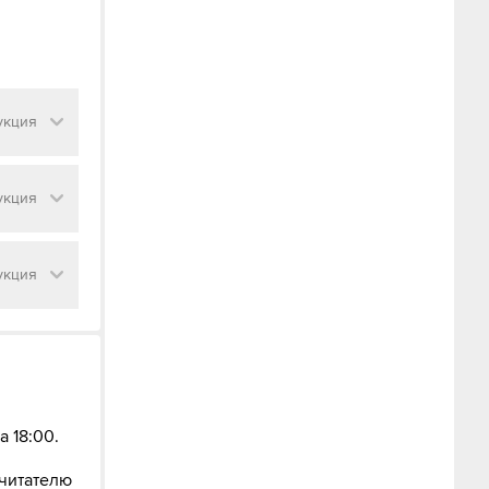
укция
укция
укция
 18:00.
 читателю