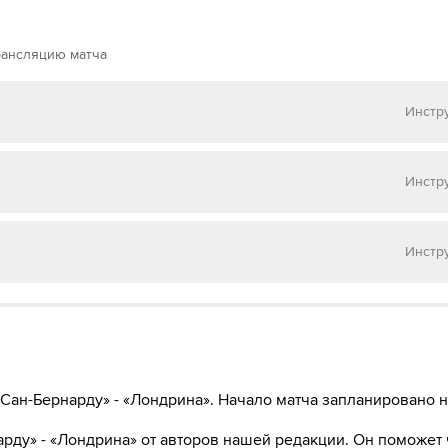
рансляцию матча
Инстр
 на
Матч ТВ
Инстр
 на
НТВ ПЛЮС
Инстр
 на
Окко ТВ
 МАТЧ ТВ»
в НТВ ПЛЮС»
дписку»
«Сан-Бернарду» - «Лондрина». Начало матча запланировано на
арду» - «Лондрина» от авторов нашей редакции. Он поможет