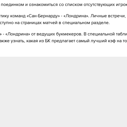
д поединком и ознакомиться со списком отсутствующих игро
 ОККО ТВ»
дписку»
HD качестве в течение 7-и дней всего за 1₽
тику команд «Сан-Бернарду» - «Лондрина». Личные встречи,
ступно на страницах матчей в специальном разделе.
ожете отвязать карту для последующего списания в течение 7 дней.
дписку»
HD качестве в течение 7-и дней всего за 1₽
 - «Лондрина» от ведущих букмекеров. В специальной табл
акже узнать, какая из БК предлагает самый лучший кэф на то
 можете отвязать карту для последующего списания в течение 7 дней.
HD качестве в течение 7-и дней всего за 1₽
ожете отвязать карту для последующего списания в течение 7 дней.