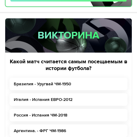
ВИКТОРИНА
ВИКТОРИНА
Какой матч считается самым посещаемым в
истории футбола?
Бразилия - Уругвай ЧМ-1950
Италия - Испания ЕВРО-2012
Россия - Испания ЧМ-2018
Аргентина. - ФРГ ЧМ-1986