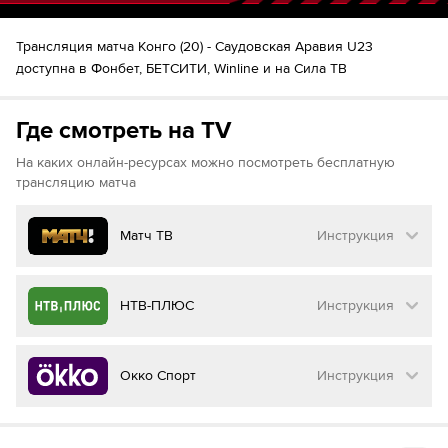
Трансляция матча Конго (20) - Саудовская Аравия U23
доступна в Фонбет, БЕТСИТИ, Winline и на Сила ТВ
Где смотреть на TV
На каких онлайн-ресурсах можно посмотреть бесплатную
трансляцию матча
Матч ТВ
Инструкция
Как смотреть бесплатно трансляцию матча
НТВ-ПЛЮС
Инструкция
на
Матч ТВ
Инструкция
:
Как смотреть бесплатно трансляцию матча
Окко Спорт
Инструкция
на
НТВ ПЛЮС
Перейдите на сайт МАТЧ ТВ
Инструкция
:
Нажмите на кнопку
«Оформить подписку»
Как смотреть бесплатно трансляцию матча