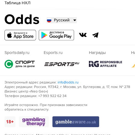
Таблица НХЛ
Русский
Русский
Казахский
Nigeria
Sportsdaily.ru
Esports.ru
Награды
Н
Электронный адрес редакции:
info@odds.ru
Адрес редакции: Россия, 117342, г. Москва, ул. Бутлерова, д. 17, пом. № 278
(Бизнес центр «Neo Geo»)
Телефон редакции: +7 993 922 62 34
Играйте осторожно. При признаках зависимости
обратитесь к специалисту.