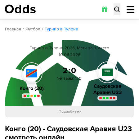
Обзор
Коэффициенты
Статистика
Прогнозы
Главная
Футбол
Турнир в Тулоне
Турнир в Тулоне 2026, Матч за 3 место
10.06.2026
2:0
1-й тайм
:
1
:
0
Саудовская
Конго (20)
Аравия U23
Подробнее
Jules Ahoka
27´
Oscar Kabwit
56´
Конго (20) - Саудовская Аравия U23
63´
Yazan Madani
смотреть онлайн