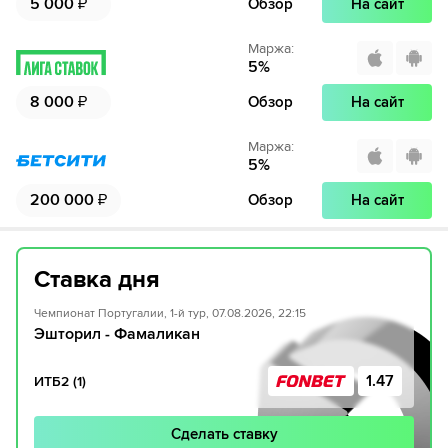
5 000
₽
Обзор
На сайт
Маржа
:
5
%
8 000
₽
Обзор
На сайт
Маржа
:
5
%
200 000
₽
Обзор
На сайт
Ставка дня
Чемпионат Португалии, 1-й тур, 07.08.2026, 22:15
Эшторил - Фамаликан
1.47
ИТБ2 (1)
Сделать ставку