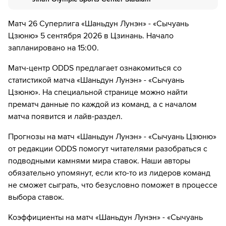
Введите вашу электронную почту
Перейдите на сайт ОККО ТВ
Далее нажмите на
«Создать учетную запись в
НТВ ПЛЮС»
Выберите тариф за 1₽ и нажмите
«Оформить
Нажмите на кнопку
«Оформить подписку»
Матч 26 Суперлига «Шаньдун Лунэн» - «Сычуань
подписку»
Введите вашу электронную почту
Цзюню» 5 сентября 2026 в Цзинань. Начало
Далее нажмите на
«Создать учетную запись в
Введите данные карты и с нее спишется 1₽
запланировано на 15:00.
ОККО ТВ»
Выберите тариф за 1₽ и нажмите
«Оформить
подписку»
Матч-центр ODDS предлагает ознакомиться со
Введите вашу электронную почту
Наслаждаемся трансляциями любимых
cтатистикой матча «Шаньдун Лунэн» - «Сычуань
Введите данные карты и с нее спишется 1₽
матчей в HD качестве в течение 7-и дней всего
Выберите тариф за 1₽ и нажмите
«Оформить
Цзюню». На специальной странице можно найти
за 1₽
подписку»
прематч данные по каждой из команд, а с началом
Наслаждаемся трансляциями любимых
матча появится и лайв-раздел.
Если качество предоставляемых услуг МАТЧ ТВ вас не устроит,
Введите данные карты и с нее спишется 1₽
матчей в HD качестве в течение 7-и дней всего
можете отвязать карту для последующего списания в течение 7
за 1₽
дней.
Прогнозы на матч «Шаньдун Лунэн» - «Сычуань Цзюню»
Наслаждаемся трансляциями любимых
от редакции ODDS помогут читателями разобраться с
Если качество предоставляемых услуг НТВ ПЛЮС вас не устроит,
матчей в HD качестве в течение 7-и дней всего
можете отвязать карту для последующего списания в течение 7
подводными камнями мира ставок. Наши авторы
за 1₽
дней.
обязательно упомянут, если кто-то из лидеров команд
не сможет сыграть, что безусловно поможет в процессе
Если качество предоставляемых услуг ОККО ТВ вас не устроит,
можете отвязать карту для последующего списания в течение 7
выбора ставок.
дней.
Коэффициенты на матч «Шаньдун Лунэн» - «Сычуань