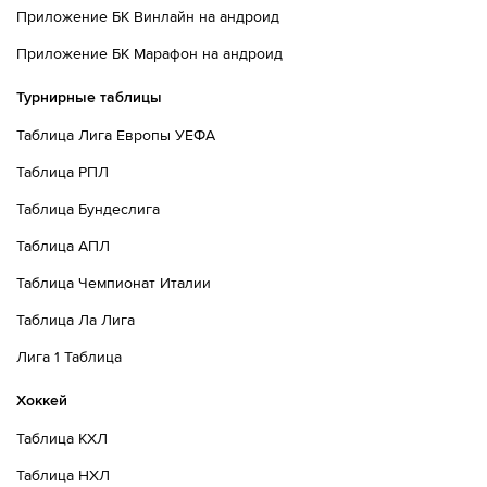
Приложение БК Винлайн на андроид
Приложение БК Марафон на андроид
Турнирные таблицы
Таблица Лига Европы УЕФА
Таблица РПЛ
Таблица Бундеслига
Таблица АПЛ
Таблица Чемпионат Италии
Таблица Ла Лига
Лига 1 Таблица
Хоккей
Таблица КХЛ
Таблица НХЛ