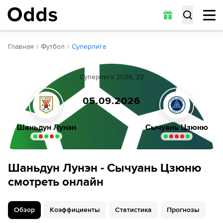
Обзор
Коэффициенты
Статистика
Прогнозы
Главная
Футбол
Суперлига
Суперлига 2026, 22
05.09.2026
Шаньдун Лунэн
Сычуань Цзюню
Шаньдун Лунэн - Сычуань Цзюню
смотреть онлайн
Обзор
Коэффициенты
Статистика
Прогнозы