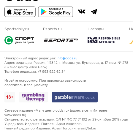
Русский
Казахский
Nigeria
Sportsdaily.ru
Esports.ru
Награды
Н
Электронный адрес редакции:
info@odds.ru
Адрес редакции: Россия, 117342, г. Москва, ул. Бутлерова, д. 17, пом. № 278
(Бизнес центр «Neo Geo»)
Телефон редакции: +7 993 922 62 34
Играйте осторожно. При признаках зависимости
обратитесь к специалисту.
Сетевое издание «Матч-центр odds.ru» (адрес в сети Интернет -
www.odds.ru)
Свидетельство о регистрации: ЭЛ № ФС 77-74102 от 29 октября 2018 года.
Учредитель Издания: Погосян Арам Ашотович
Главный редактор Издания: Арам Погосян, aram@brl.ru