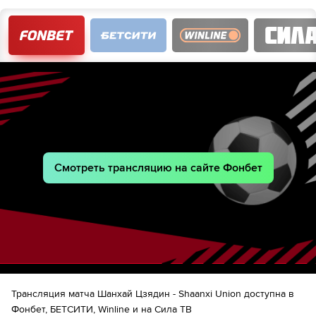
Смотреть трансляцию на сайте Фонбет
Трансляция матча Шанхай Цзядин - Shaanxi Union доступна в
Фонбет, БЕТСИТИ, Winline и на Сила ТВ