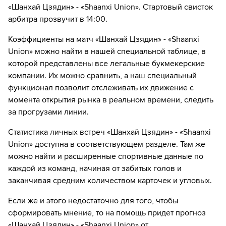
Введите вашу электронную почту
Перейдите на сайт ОККО ТВ
Далее нажмите на
«Создать учетную запись в
«Шанхай Цзядин» - «Shaanxi Union». Стартовый свисток
НТВ ПЛЮС»
Выберите тариф за 1₽ и нажмите
«Оформить
арбитра прозвучит в 14:00.
Нажмите на кнопку
«Оформить подписку»
подписку»
Введите вашу электронную почту
Коэффициенты на матч «Шанхай Цзядин» - «Shaanxi
Далее нажмите на
«Создать учетную запись в
Введите данные карты и с нее спишется 1₽
Union» можно найти в нашей специальной таблице, в
ОККО ТВ»
Выберите тариф за 1₽ и нажмите
«Оформить
которой представлены все легальные букмекерские
подписку»
Введите вашу электронную почту
Наслаждаемся трансляциями любимых
компании. Их можно сравнить, а наш специальный
Введите данные карты и с нее спишется 1₽
матчей в HD качестве в течение 7-и дней всего
функционал позволит отслеживать их движение с
Выберите тариф за 1₽ и нажмите
«Оформить
за 1₽
момента открытия рынка в реальном времени, следить
подписку»
Наслаждаемся трансляциями любимых
за прогрузами линии.
Если качество предоставляемых услуг МАТЧ ТВ вас не устроит,
Введите данные карты и с нее спишется 1₽
матчей в HD качестве в течение 7-и дней всего
можете отвязать карту для последующего списания в течение 7
за 1₽
Статистика личных встреч «Шанхай Цзядин» - «Shaanxi
дней.
Наслаждаемся трансляциями любимых
Union» доступна в соответствующем разделе. Там же
Если качество предоставляемых услуг НТВ ПЛЮС вас не устроит,
матчей в HD качестве в течение 7-и дней всего
можно найти и расширенные спортивные данные по
можете отвязать карту для последующего списания в течение 7
за 1₽
дней.
каждой из команд, начиная от забитых голов и
заканчивая средним количеством карточек и угловых.
Если качество предоставляемых услуг ОККО ТВ вас не устроит,
можете отвязать карту для последующего списания в течение 7
Если же и этого недостаточно для того, чтобы
дней.
сформировать мнение, то на помощь придет прогноз
«Шанхай Цзядин» - «Shaanxi Union» от