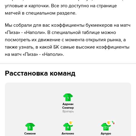
15´
Элиф Элмас из команды Наполи разыграл угловой с
угловые и карточки. Все это доступно на странице
правого угла.
матчей в специальном разделе.
16´
Шанс! Расмус Хойлунд из команды Наполи пробил
Мы собрали для вас коэффициенты букмекеров на матч
головой, но мимо
«Пиза» - «Наполи». В специальной таблице можно
посмотреть их движение с момента открытия рынка, а
16´
Удар от ворот произведет Пиза
также узнать, в какой БК самые высокие коэффициенты
на матч «Пиза» - «Наполи».
17´
Наполи совершает вбрасывание на половине поля
противника
Расстановка команд
18´
Alisson Santos из команды Наполи разыграл угловой с
левого угла.
19´
Наполи совершает вбрасывание на своей половине
поля
1
Адриан
Семпер
20´
Наполи совершает вбрасывание на половине поля
Вратарь
противника
5
4
33
21´
Наполи совершает вбрасывание на половине поля
Симоне
Антонио
Артуро
противника