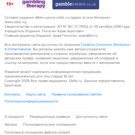
поставил подножку. Пострадал Амир Ррахмани
90´
Судья сигнализирует, что Исак Вурал из команды Пиза
Сетевое издание «Матч-центр odds.ru» (адрес в сети Интернет -
поставил подножку. Пострадал Скотт Мактоминей
www.odds.ru)
Свидетельство о регистрации: ЭЛ № ФС 77-74102 от 29 октября 2018 года.
Учредитель Издания: Погосян Арам Ашотович
90´+1
Удар от ворот произведет Наполи
Главный редактор Издания: Арам Погосян, aram@brl.ru
Все материалы сайта доступны по лицензии
Creative Commons Attribution
90´+2
ГОЛ!
4.0 International
. Вы должны указать имя автора (создателя)
произведения (материала) и стороны атрибуции, уведомление об
90´+2
Г О О О О Л - Расмус Хойлунд забивает с левой
авторских правах, название лицензии, уведомление об оговорке и
ссылку на материал, если они предоставлены вместе с материалом.
ноги!
Издание может содержать информационную продукцию,
предназначенную для лиц старше 18 лет.
90´+5
Судья сигнализирует, что Скотт Мактоминей из
Copyright
2026
Все права защищены. Odds.ru. Данные предоставлены
команды Наполи поставил подножку. Пострадал Хуан
Sportradar.
Куадрадо
Контакты
Карта сайта
Правила пользования сайтом
Вот и все! Рефери свистит финальный свисток
Политика конфиденциальности
О продукте
Редакционные правила
Доступность сайта
Авторы
Пользовательское соглашение
Политика в отношении файлов cookies