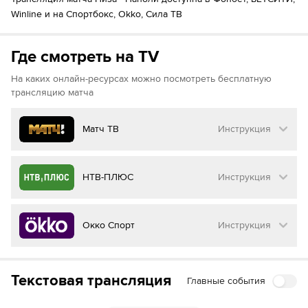
Winline и на Спортбокс, Okko, Сила ТВ
Где смотреть на TV
На каких онлайн-ресурсах можно посмотреть бесплатную
трансляцию матча
Матч ТВ
Инструкция
Как смотреть бесплатно трансляцию матча
НТВ-ПЛЮС
Инструкция
на
Матч ТВ
Инструкция
:
Как смотреть бесплатно трансляцию матча
Окко Спорт
Инструкция
на
НТВ ПЛЮС
Перейдите на сайт МАТЧ ТВ
Инструкция
:
Нажмите на кнопку
«Оформить подписку»
Как смотреть бесплатно трансляцию матча
Текстовая трансляция
Главные события
на
Окко ТВ
Перейдите на сайт НТВ ПЛЮС
Далее нажмите на
«Создать учетную запись в
МАТЧ ТВ»