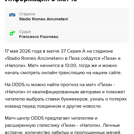
8´
Мишель Эбишер из команды Пиза заходит слишком
далеко, он валит Скотт Мактоминей.
Стадион
Stadio Romeo Anconetani
9´
Элиф Элмас нанес удар, но тот был заблокирован.
Судьи
9´
Элиф Элмас из команды Наполи подал угловой справа.
Francesco Fourneau
9´
Амир Ррахмани нанес удар, но тот был заблокирован.
17 мая 2026 года в матче 37 Серия А на стадионе
«Stadio Romeo Anconetani» в Пиза сойдутся «Пиза» и
11´
Безумный фол. Мишель Эбишер грубо играет против
«Наполи». Матч начнется в 13:00, тогда же и можно
соперника. Пострадал Джованни Ди Лоренцо
начать смотреть онлайн-трансляцию на нашем сайте.
14´
Мишель Эбишер из команды Пиза заходит слишком
На ODDS.ru можно найти прогноз на матч «Пиза» -
далеко, он валит Скотт Мактоминей.
«Наполи» от квалифицированным авторами и поможет
читателю выбрать ставки букмекеров, узнать о потерях
14´
Наполи совершает вбрасывание на половине поля
противника
команд перед поединком и другие новости.
Матч-центр ODDS предлагает читателям и
15´
Сэм Беукема наносит удар из-за штрафной, но Адриан
Семпер держит все под контролем
расширенную статистику «Пиза» - «Наполи». Личные
встречи, количество забитых и пропущенных мячей,