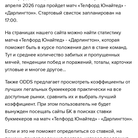
можете отвязать карту для последующего списания в течение 7
апреля 2026 года пройдет матч «Телфорд Юнайтед» -
дней.
«Дарлингтон». Стартовый свисток запланирован на
17:00.
На страницах нашего сайта можно найти статистику
матча «Телфорд Юнайтед» - «Дарлингтон», которая
поможет быть в курсе положения дел в стане команд.
Тут и среднее количество забитых и пропущенных
мячей, тенденции побед и поражений, тоталы, карточки
угловые и многое другое…
Также ODDS предлагает просмотреть коэффициенты от
лучших легальных букмекеров практически на все
доступные рынки, сравнить их и выбрать лучший
коэффициент. При этом пользователь не будет
вынужден посещать сайты БК в поисках ставки
букмекеров на матч «Телфорд Юнайтед» - «Дарлингтон».
Если и это не поможет определиться со ставкой, на