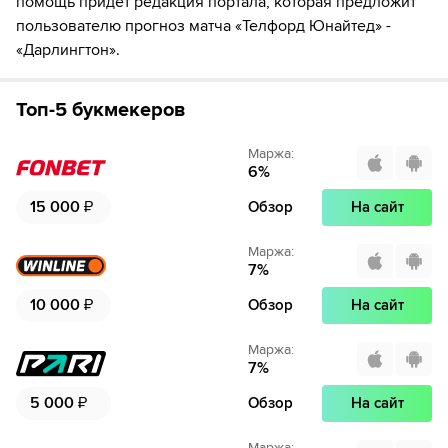
помощь придет редакция портала, которая предложит
пользователю прогноз матча «Телфорд Юнайтед» -
«Дарлингтон».
Топ-5 букмекеров
Маржа
:
6
%
15 000
₽
Обзор
На сайт
Маржа
:
7
%
10 000
₽
Обзор
На сайт
Маржа
:
7
%
5 000
₽
Обзор
На сайт
Маржа
: