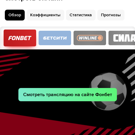
Обзор
Коэффициенты
Статистика
Прогнозы
Смотреть трансляцию на сайте Фонбет