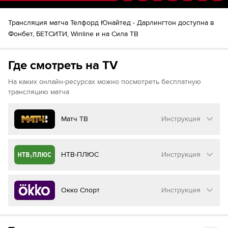
Трансляция матча Телфорд Юнайтед - Дарлингтон доступна в
Фонбет, БЕТСИТИ, Winline и на Сила ТВ
Где смотреть на TV
На каких онлайн-ресурсах можно посмотреть бесплатную
трансляцию матча
Матч ТВ
Инструкция
Как смотреть бесплатно трансляцию матча
НТВ-ПЛЮС
Инструкция
на
Матч ТВ
Инструкция
:
Как смотреть бесплатно трансляцию матча
Окко Спорт
Инструкция
на
НТВ ПЛЮС
Перейдите на сайт МАТЧ ТВ
Инструкция
:
Нажмите на кнопку
«Оформить подписку»
Как смотреть бесплатно трансляцию матча