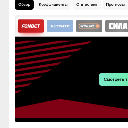
Обзор
Коэффициенты
Статистика
Прогнозы
Adam Oern Arnarso
Смотреть т