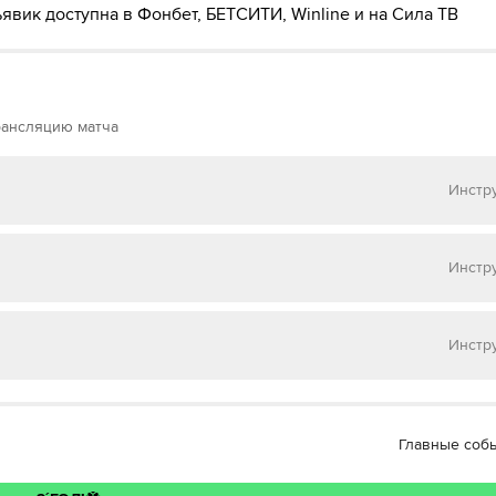
явик доступна в Фонбет, БЕТСИТИ, Winline и на Сила ТВ
рансляцию матча
Инстр
 на
Матч ТВ
Инстр
 на
НТВ ПЛЮС
Инстр
 на
Окко ТВ
 МАТЧ ТВ»
Главные соб