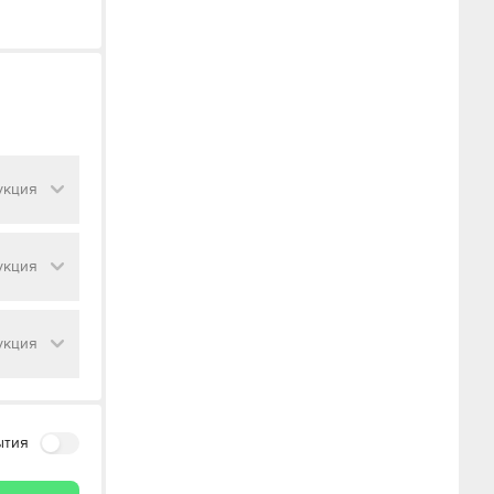
укция
укция
укция
ытия