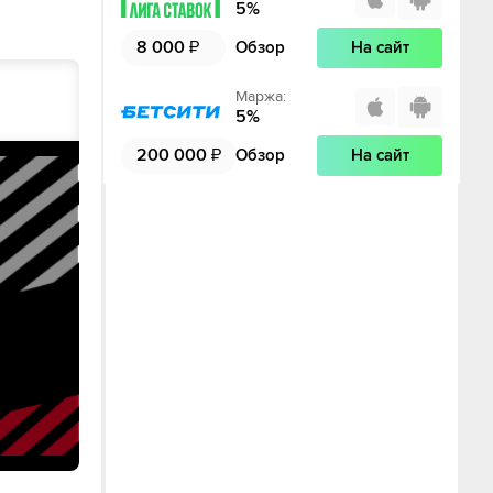
5
%
8 000
₽
Обзор
На сайт
Маржа
:
5
%
200 000
₽
Обзор
На сайт