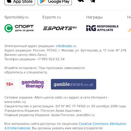
Казахский
Nigeria
Sportsdaily.ru
Esports.ru
Награды
Н
Электронный адрес редакции:
info@odds.ru
Адрес редакции: Россия, 117342, г. Москва, ул. Бутлерова, д. 17, пом. № 278
(Бизнес центр «Neo Geo»)
Телефон редакции: +7 993 922 62 34
Играйте осторожно. При признаках зависимости
обратитесь к специалисту.
Сетевое издание «Матч-центр odds.ru» (адрес в сети Интернет -
www.odds.ru)
Свидетельство о регистрации: ЭЛ № ФС 77-74102 от 29 октября 2018 года.
Учредитель Издания: Погосян Арам Ашотович
Главный редактор Издания: Арам Погосян, aram@brl.ru
Все материалы сайта доступны по лицензии
Creative Commons Attribution
4.0 International
. Вы должны указать имя автора (создателя)