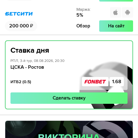
Маржа
:
5
%
200 000
₽
Обзор
На сайт
Ставка дня
РПЛ, 3-й тур, 08.08.2026, 20:30
ЦСКА - Ростов
1.68
ИТБ2 (0.5)
Сделать ставку
ВИКТОРИНА
ВИКТОРИНА