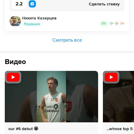
2.2
Сделать ставку
Никита Казарцев
0
%
0
+
0
-
0
=
Редакция
Смотреть все
Видео
our #6 debut 🤩
…whose top 5 