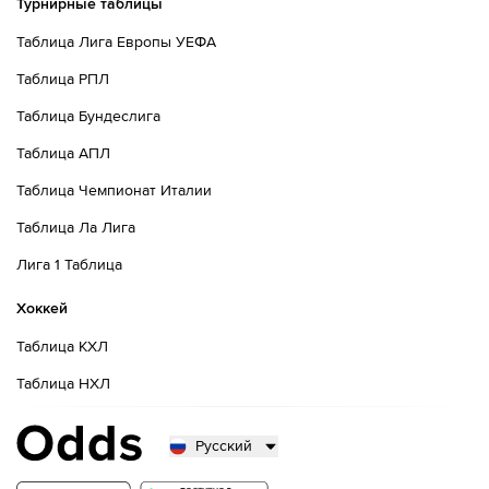
Турнирные таблицы
Таблица Лига Европы УЕФА
Таблица РПЛ
Таблица Бундеслига
Таблица АПЛ
Таблица Чемпионат Италии
Таблица Ла Лига
Лига 1 Таблица
Хоккей
Таблица КХЛ
Таблица НХЛ
Русский