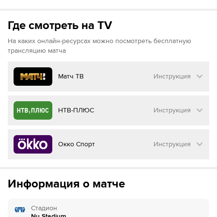
Где смотреть на TV
На каких онлайн-ресурсах можно посмотреть бесплатную
трансляцию матча
Матч ТВ
Инструкция
Как смотреть бесплатно трансляцию матча
НТВ-ПЛЮС
Инструкция
на
Матч ТВ
Инструкция
:
Как смотреть бесплатно трансляцию матча
Окко Спорт
Инструкция
на
НТВ ПЛЮС
Перейдите на сайт МАТЧ ТВ
Инструкция
:
Нажмите на кнопку
«Оформить подписку»
Как смотреть бесплатно трансляцию матча
Информация о матче
на
Окко ТВ
Перейдите на сайт НТВ ПЛЮС
Далее нажмите на
«Создать учетную запись в
МАТЧ ТВ»
Инструкция
:
Нажмите на кнопку
«Оформить подписку»
Стадион
Nu Stadium