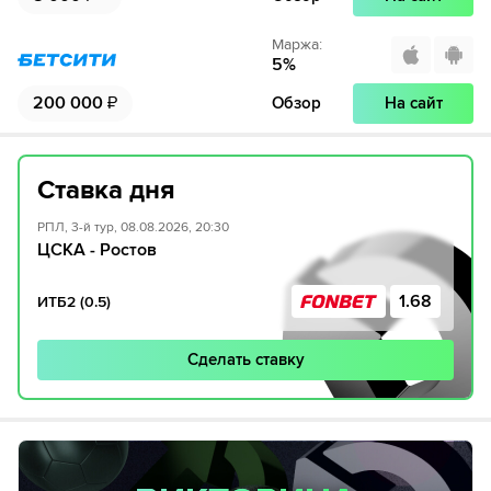
Маржа
:
5
%
200 000
₽
Обзор
На сайт
Ставка дня
РПЛ, 3-й тур, 08.08.2026, 20:30
ЦСКА - Ростов
1.68
ИТБ2 (0.5)
Сделать ставку