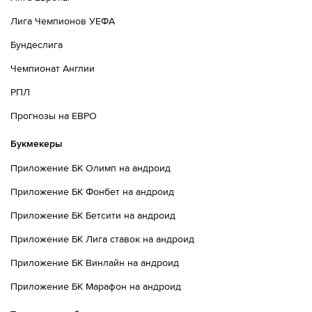
Лига Чемпионов УЕФА
Бундеслига
Чемпионат Англии
РПЛ
Прогнозы на ЕВРО
Букмекеры
Приложение БК Олимп на андроид
Приложение БК Фонбет на андроид
Приложение БК Бетсити на андроид
Приложение БК Лига ставок на андроид
Приложение БК Винлайн на андроид
Приложение БК Марафон на андроид