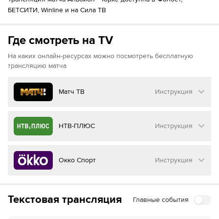
БЕТСИТИ, Winline и на Сила ТВ
Где смотреть на TV
На каких онлайн-ресурсах можно посмотреть бесплатную
трансляцию матча
Матч ТВ
Инструкция
Как смотреть бесплатно трансляцию матча
НТВ-ПЛЮС
Инструкция
на
Матч ТВ
Инструкция
:
Как смотреть бесплатно трансляцию матча
Окко Спорт
Инструкция
на
НТВ ПЛЮС
Перейдите на сайт МАТЧ ТВ
Инструкция
:
Нажмите на кнопку
«Оформить подписку»
Как смотреть бесплатно трансляцию матча
Текстовая трансляция
Главные события
на
Окко ТВ
Перейдите на сайт НТВ ПЛЮС
Далее нажмите на
«Создать учетную запись в
МАТЧ ТВ»