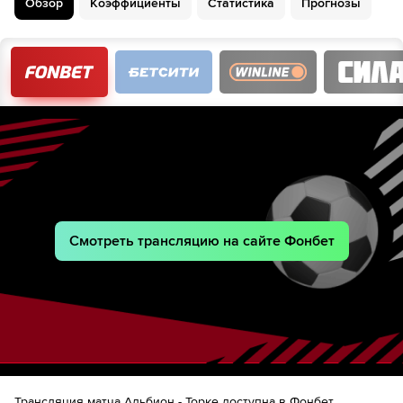
Обзор
Alvaro Lopez
Коэффициенты
90´+3
Статистика
Прогнозы
Смотреть трансляцию на сайте Фонбет
Трансляция матча Альбион - Торке доступна в Фонбет,