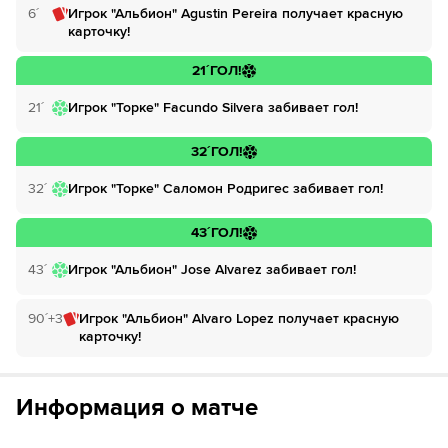
Инструкция
:
Нажмите на кнопку
«Оформить подписку»
6´
Игрок "Альбион" Agustin Pereira получает красную
Введите вашу электронную почту
карточку!
Перейдите на сайт ОККО ТВ
Далее нажмите на
«Создать учетную запись в
НТВ ПЛЮС»
Выберите тариф за 1₽ и нажмите
«Оформить
21´
ГОЛ!
Нажмите на кнопку
«Оформить подписку»
подписку»
Введите вашу электронную почту
21´
Игрок "Торке" Facundo Silvera забивает гол!
Далее нажмите на
«Создать учетную запись в
Введите данные карты и с нее спишется 1₽
ОККО ТВ»
Выберите тариф за 1₽ и нажмите
«Оформить
32´
ГОЛ!
подписку»
Введите вашу электронную почту
Наслаждаемся трансляциями любимых
32´
Игрок "Торке" Саломон Родригес забивает гол!
Введите данные карты и с нее спишется 1₽
матчей в HD качестве в течение 7-и дней всего
Выберите тариф за 1₽ и нажмите
«Оформить
за 1₽
подписку»
43´
ГОЛ!
Наслаждаемся трансляциями любимых
Если качество предоставляемых услуг МАТЧ ТВ вас не устроит,
Введите данные карты и с нее спишется 1₽
матчей в HD качестве в течение 7-и дней всего
43´
Игрок "Альбион" Jose Alvarez забивает гол!
можете отвязать карту для последующего списания в течение 7
за 1₽
дней.
Наслаждаемся трансляциями любимых
90´+3
Игрок "Альбион" Alvaro Lopez получает красную
Если качество предоставляемых услуг НТВ ПЛЮС вас не устроит,
матчей в HD качестве в течение 7-и дней всего
карточку!
можете отвязать карту для последующего списания в течение 7
за 1₽
дней.
Если качество предоставляемых услуг ОККО ТВ вас не устроит,
Информация о матче
можете отвязать карту для последующего списания в течение 7
дней.