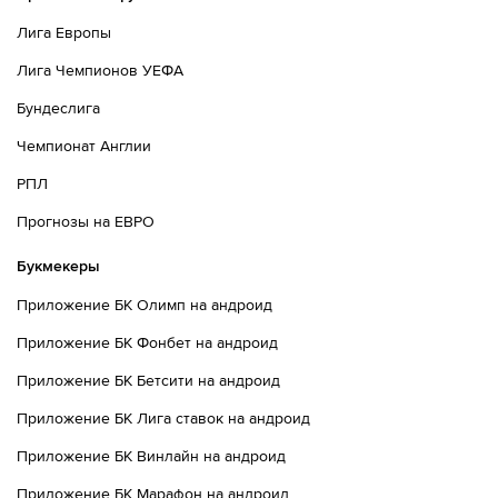
Лига Европы
Лига Чемпионов УЕФА
Бундеслига
Чемпионат Англии
РПЛ
Прогнозы на ЕВРО
Букмекеры
Приложение БК Олимп на андроид
Приложение БК Фонбет на андроид
Приложение БК Бетсити на андроид
Приложение БК Лига ставок на андроид
Приложение БК Винлайн на андроид
Приложение БК Марафон на андроид