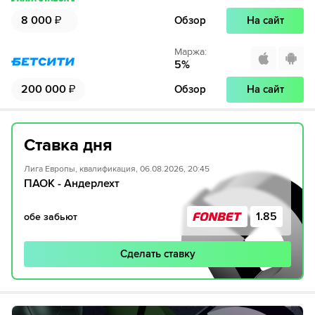
8 000
₽
Обзор
На сайт
Маржа
:
5
%
200 000
₽
Обзор
На сайт
Ставка дня
Лига Европы, квалификация, 06.08.2026, 20:45
ПАОК - Андерлехт
1.85
обе забьют
Сделать ставку