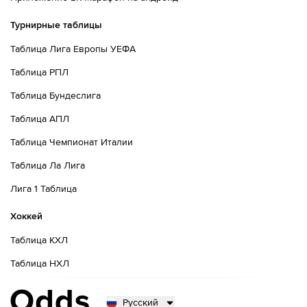
Турнирные таблицы
Таблица Лига Европы УЕФА
Таблица РПЛ
Таблица Бундеслига
Таблица АПЛ
Таблица Чемпионат Италии
Таблица Ла Лига
Лига 1 Таблица
Хоккей
Таблица КХЛ
Таблица НХЛ
Русский