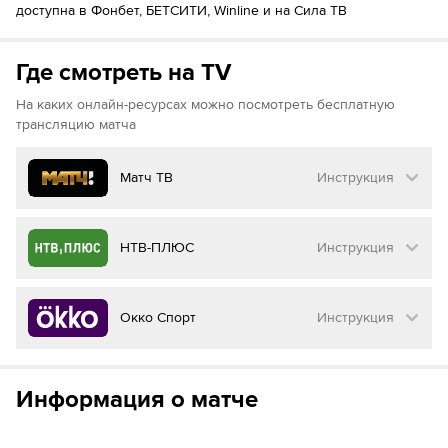
доступна в Фонбет, БЕТСИТИ, Winline и на Сила ТВ
Где смотреть на TV
На каких онлайн-ресурсах можно посмотреть бесплатную
трансляцию матча
Матч ТВ
Инструкция
Как смотреть бесплатно трансляцию матча
НТВ-ПЛЮС
Инструкция
на
Матч ТВ
Инструкция
:
Как смотреть бесплатно трансляцию матча
Окко Спорт
Инструкция
на
НТВ ПЛЮС
Перейдите на сайт МАТЧ ТВ
Инструкция
:
Нажмите на кнопку
«Оформить подписку»
Как смотреть бесплатно трансляцию матча
Информация о матче
на
Окко ТВ
Перейдите на сайт НТВ ПЛЮС
Далее нажмите на
«Создать учетную запись в
МАТЧ ТВ»
Инструкция
:
Нажмите на кнопку
«Оформить подписку»