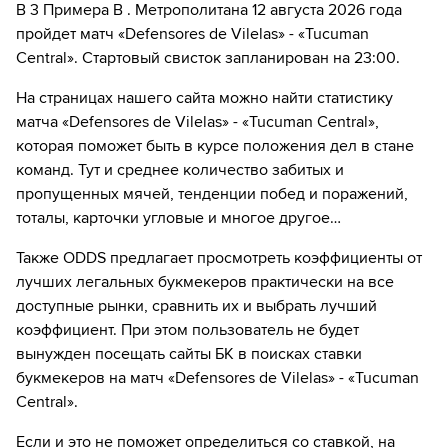
В 3 Примера B . Метрополитана 12 августа 2026 года
Введите вашу электронную почту
Перейдите на сайт ОККО ТВ
Далее нажмите на
«Создать учетную запись в
пройдет матч «Defensores de Vilelas» - «Tucuman
НТВ ПЛЮС»
Выберите тариф за 1₽ и нажмите
«Оформить
Central». Стартовый свисток запланирован на 23:00.
Нажмите на кнопку
«Оформить подписку»
подписку»
Введите вашу электронную почту
На страницах нашего сайта можно найти статистику
Далее нажмите на
«Создать учетную запись в
Введите данные карты и с нее спишется 1₽
матча «Defensores de Vilelas» - «Tucuman Central»,
ОККО ТВ»
Выберите тариф за 1₽ и нажмите
«Оформить
которая поможет быть в курсе положения дел в стане
подписку»
Введите вашу электронную почту
Наслаждаемся трансляциями любимых
команд. Тут и среднее количество забитых и
Введите данные карты и с нее спишется 1₽
матчей в HD качестве в течение 7-и дней всего
пропущенных мячей, тенденции побед и поражений,
Выберите тариф за 1₽ и нажмите
«Оформить
за 1₽
тоталы, карточки угловые и многое другое…
подписку»
Наслаждаемся трансляциями любимых
Если качество предоставляемых услуг МАТЧ ТВ вас не устроит,
Введите данные карты и с нее спишется 1₽
матчей в HD качестве в течение 7-и дней всего
Также ODDS предлагает просмотреть коэффициенты от
можете отвязать карту для последующего списания в течение 7
за 1₽
лучших легальных букмекеров практически на все
дней.
Наслаждаемся трансляциями любимых
доступные рынки, сравнить их и выбрать лучший
Если качество предоставляемых услуг НТВ ПЛЮС вас не устроит,
матчей в HD качестве в течение 7-и дней всего
коэффициент. При этом пользователь не будет
можете отвязать карту для последующего списания в течение 7
за 1₽
дней.
вынужден посещать сайты БК в поисках ставки
букмекеров на матч «Defensores de Vilelas» - «Tucuman
Если качество предоставляемых услуг ОККО ТВ вас не устроит,
Central».
можете отвязать карту для последующего списания в течение 7
дней.
Если и это не поможет определиться со ставкой, на