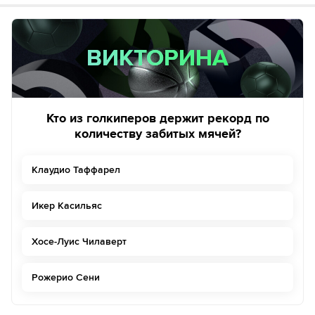
ВИКТОРИНА
ВИКТОРИНА
Кто из голкиперов держит рекорд по
количеству забитых мячей?
Клаудио Таффарел
Икер Касильяс
Хосе-Луис Чилаверт
Рожерио Сени