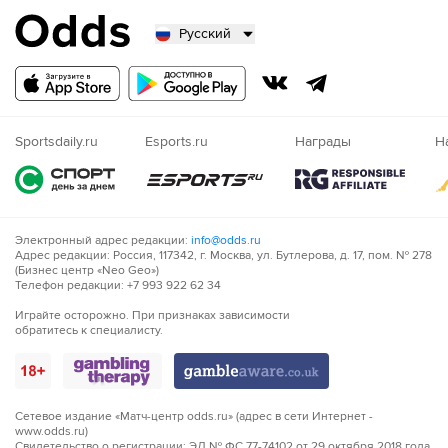
Русский
Русский
Казахский
Nigeria
Sportsdaily.ru
Esports.ru
Награды
Н
Электронный адрес редакции:
info@odds.ru
Адрес редакции: Россия, 117342, г. Москва, ул. Бутлерова, д. 17, пом. № 278
(Бизнес центр «Neo Geo»)
Телефон редакции: +7 993 922 62 34
Играйте осторожно. При признаках зависимости
обратитесь к специалисту.
Сетевое издание «Матч-центр odds.ru» (адрес в сети Интернет -
www.odds.ru)
Свидетельство о регистрации: ЭЛ № ФС 77-74102 от 29 октября 2018 года.