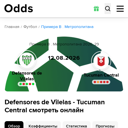
Обзор
Коэффициенты
Статистика
Прогнозы
Главная
Футбол
Примера B . Метрополитана
Примера B . Метрополитана 2026, 29
12.08.2026
Defensores de
Tucuman Central
Vilelas
Defensores de Vilelas - Tucuman
Central смотреть онлайн
Обзор
Коэффициенты
Статистика
Прогнозы