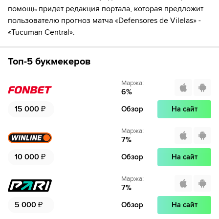
помощь придет редакция портала, которая предложит
пользователю прогноз матча «Defensores de Vilelas» -
«Tucuman Central».
Топ-5 букмекеров
Маржа
:
6
%
15 000
₽
Обзор
На сайт
Маржа
:
7
%
10 000
₽
Обзор
На сайт
Маржа
:
7
%
5 000
₽
Обзор
На сайт