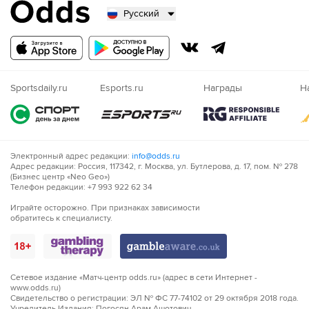
Русский
Русский
Казахский
Nigeria
Sportsdaily.ru
Esports.ru
Награды
Н
Электронный адрес редакции:
info@odds.ru
Адрес редакции: Россия, 117342, г. Москва, ул. Бутлерова, д. 17, пом. № 278
(Бизнес центр «Neo Geo»)
Телефон редакции: +7 993 922 62 34
Играйте осторожно. При признаках зависимости
обратитесь к специалисту.
Сетевое издание «Матч-центр odds.ru» (адрес в сети Интернет -
www.odds.ru)
Свидетельство о регистрации: ЭЛ № ФС 77-74102 от 29 октября 2018 года.
Учредитель Издания: Погосян Арам Ашотович