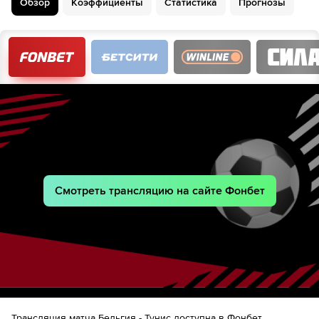
Обзор
Коэффициенты
Статистика
Прогнозы
49´
Исмаэль Гарби
(
Юри Тилеманс
)
Шарль де Кетеларе
53´
62´
Исмаэль Гарби
(
Жереми Доку
)
Кевин Де Брёйне
65´
65´
Элиас
Анис Бен Слимане
Шарль де Кетеларе
65´
Ромелу Лукаку
65´
Амин Бен Хамида
Амаду Онана
65´
Мортада Бен Уаннес
Ханс Ванакен
Тимоти Кастань
73´
Максим де Кёйпер
Смотреть трансляцию на сайте Фонбет
Юри Тилеманс
73´
Аксель Витсель
Леандро Троссард
73´
Доди Лукебакио
Жереми Доку
73´
Матиас Фернандес-Пардо
79´
Adem Arous
Трансляция матча Бельгия - Тунис доступна в Фонбет,