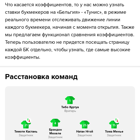
Что касается коэффициентов, то у нас можно узнать
79´
Замена "Тунис": Adem Arous ↔ Rayan Elloumi
ставки букмекеров на «Бельгия» - «Тунис», в режиме
80´
Замена "Бельгия": Кевин Де Брёйне ↔ Николас
реального времени отслеживать движение линии
Раскин
каждого букмекера, начиная с момента открытия. Также
мы предлагаем функционал сравнения коэффициентов.
80´
Замена "Бельгия": Тома Менье ↔ Диего Морейра
Теперь пользователю не придется посещать страницу
каждой БК отдельно, чтобы узнать, где самые высокие
85´
ГОЛ!
коэффициенты.
85´
Игрок "Бельгия" Доди Лукебакио забивает гол!
Расстановка команд
87´
ГОЛ!
87´
Игрок "Бельгия" Николас Раскин забивает гол!
1
90´+3
Игрок "Бельгия" Диего Морейра получает жёлтую
карточку
Тибо Куртуа
Вратарь
4
21
25
15
Брэндон
Тимоти Кастань
Натан Нгой
Тома Менье
Мехеле
Защитник
Защитник
Защитник
Защитник