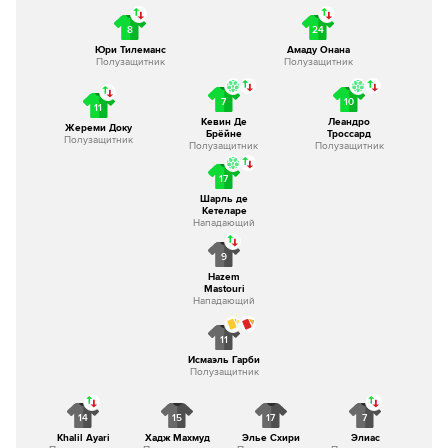
8
24
Юри Тилеманс
Амаду Онана
Полузащитник
Полузащитник
7
10
11
Кевин Де
Леандро
Жереми Доку
Брёйне
Троссард
Полузащитник
Полузащитник
Полузащитник
17
Шарль де
Кетеларе
Нападающий
9
Hazem
Mastouri
Нападающий
11
Исмаэль Гарби
Полузащитник
14
15
17
7
Khalil Ayari
Хадж Махмуд
Элье Схири
Элиас