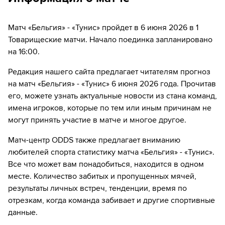
65´
Замена "Бельгия": Шарль де Кетеларе ↔ Ромелу
Лукаку
Матч «Бельгия» - «Тунис» пройдет в 6 июня 2026 в 1
Товарищеские матчи. Начало поединка запланировано
65´
Замена "Бельгия": Амаду Онана ↔ Ханс Ванакен
на 16:00.
65´
Замена "Тунис": Элиас ↔ Анис Бен Слимане
Редакция нашего сайта предлагает читателям прогноз
на матч «Бельгия» - «Тунис» 6 июня 2026 года. Прочитав
65´
Замена "Тунис": Амин Бен Хамида ↔ Мортада Бен
Уаннес
его, можете узнать актуальные новости из стана команд,
имена игроков, которые по тем или иным причинам не
73´
Замена "Бельгия": Тимоти Кастань ↔ Максим де
могут принять участие в матче и многое другое.
Кёйпер
Матч-центр ODDS также предлагает вниманию
73´
Замена "Бельгия": Юри Тилеманс ↔ Аксель Витсель
любителей спорта статистику матча «Бельгия» - «Тунис».
Все что может вам понадобиться, находится в одном
73´
Замена "Бельгия": Леандро Троссард ↔ Доди
месте. Количество забитых и пропущенных мячей,
Лукебакио
результаты личных встреч, тенденции, время по
отрезкам, когда команда забивает и другие спортивные
73´
Замена "Бельгия": Жереми Доку ↔ Матиас
Фернандес-Пардо
данные.