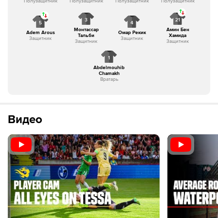
Полузащитник
Полузащитник
Полузащитник
Полузащитник
3
21
5
4
Монтассар
Амин Бен
Adem Arous
Омар Рекик
Тальби
Хамида
Защитник
Защитник
Защитник
Защитник
1
Abdelmouhib
Chamakh
Вратарь
Видео