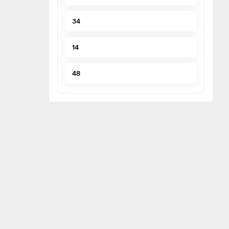
34
14
48
Хоккей
Таблица КХЛ
Таблица НХЛ