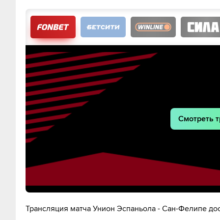
Смотреть т
Трансляция матча Унион Эспаньола - Сан-Фелипе дос