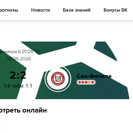
рогнозы
Новости
База знаний
Бонусы БК
римера Б 2026, 19
08.06.2026
2:2
Сан-Фелипе
1-й тайм
:
1
:
1
отреть онлайн