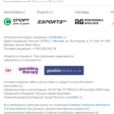
Казахский
Nigeria
Sportsdaily.ru
Esports.ru
Награды
Н
Электронный адрес редакции:
info@odds.ru
Адрес редакции: Россия, 117342, г. Москва, ул. Бутлерова, д. 17, пом. № 278
(Бизнес центр «Neo Geo»)
Телефон редакции: +7 993 922 62 34
Играйте осторожно. При признаках зависимости
обратитесь к специалисту.
Сетевое издание «Матч-центр odds.ru» (адрес в сети Интернет -
www.odds.ru)
Свидетельство о регистрации: ЭЛ № ФС 77-74102 от 29 октября 2018 года.
Учредитель Издания: Погосян Арам Ашотович
Главный редактор Издания: Арам Погосян, aram@brl.ru
Все материалы сайта доступны по лицензии
Creative Commons Attribution
4.0 International
. Вы должны указать имя автора (создателя)
произведения (материала) и стороны атрибуции, уведомление об