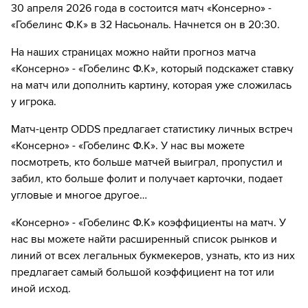
30 апреля 2026 года в состоится матч «Консерно» -
Введите вашу электронную почту
Перейдите на сайт ОККО ТВ
Далее нажмите на
«Создать учетную запись в
«Гобелинс Ф.К» в 32 Насьональ. Начнется он в 20:30.
НТВ ПЛЮС»
Выберите тариф за 1₽ и нажмите
«Оформить
Нажмите на кнопку
«Оформить подписку»
На наших страницах можно найти прогноз матча
подписку»
Введите вашу электронную почту
«Консерно» - «Гобелинс Ф.К», который подскажет ставку
Далее нажмите на
«Создать учетную запись в
Введите данные карты и с нее спишется 1₽
на матч или дополнить картину, которая уже сложилась
ОККО ТВ»
Выберите тариф за 1₽ и нажмите
«Оформить
у игрока.
подписку»
Введите вашу электронную почту
Наслаждаемся трансляциями любимых
Введите данные карты и с нее спишется 1₽
матчей в HD качестве в течение 7-и дней всего
Матч-центр ODDS предлагает статистику личных встреч
Выберите тариф за 1₽ и нажмите
«Оформить
за 1₽
«Консерно» - «Гобелинс Ф.К». У нас вы можете
подписку»
посмотреть, кто больше матчей выиграл, пропустил и
Наслаждаемся трансляциями любимых
Если качество предоставляемых услуг МАТЧ ТВ вас не устроит,
Введите данные карты и с нее спишется 1₽
матчей в HD качестве в течение 7-и дней всего
забил, кто больше фолит и получает карточки, подает
можете отвязать карту для последующего списания в течение 7
за 1₽
угловые и многое другое…
дней.
Наслаждаемся трансляциями любимых
Если качество предоставляемых услуг НТВ ПЛЮС вас не устроит,
«Консерно» - «Гобелинс Ф.К» коэффициенты на матч. У
матчей в HD качестве в течение 7-и дней всего
можете отвязать карту для последующего списания в течение 7
за 1₽
нас вы можете найти расширенный список рынков и
дней.
линий от всех легальных букмекеров, узнать, кто из них
Если качество предоставляемых услуг ОККО ТВ вас не устроит,
предлагает самый большой коэффициент на тот или
можете отвязать карту для последующего списания в течение 7
иной исход.
дней.