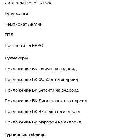
Лига Чемпионов УЕФА
Бундеслига
Чемпионат Англии
РПЛ
Прогнозы на ЕВРО
Букмекеры
Приложение БК Олимп на андроид
Приложение БК Фонбет на андроид
Приложение БК Бетсити на андроид
Приложение БК Лига ставок на андроид
Приложение БК Винлайн на андроид
Приложение БК Марафон на андроид
Турнирные таблицы