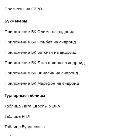
76´
Валенсия совершает вбрасывание на половине поля
Прогнозы на ЕВРО
противника
Букмекеры
77´
Райо Вальекано совершает вбрасывание на половине
Приложение БК Олимп на андроид
поля противника
Приложение БК Фонбет на андроид
78´
Альфонсо Эспино задерживает мяч рукой
Приложение БК Бетсити на андроид
80´
Умар Садик из команды Валенсия опасно и грубо
Приложение БК Лига ставок на андроид
сыграл. Nobel Mendy пострадал.
Приложение БК Винлайн на андроид
81´
Луис Риоха из команды Валенсия заходит слишком
Приложение БК Марафон на андроид
далеко, он валит Пате Сисс.
Турнирные таблицы
82´
Валенсия совершает вбрасывание на своей половине
поля
Таблица Лига Европы УЕФА
83´
Валенсия совершает вбрасывание на своей половине
Таблица РПЛ
поля
Таблица Бундеслига
84´
Валенсия совершает вбрасывание на половине поля