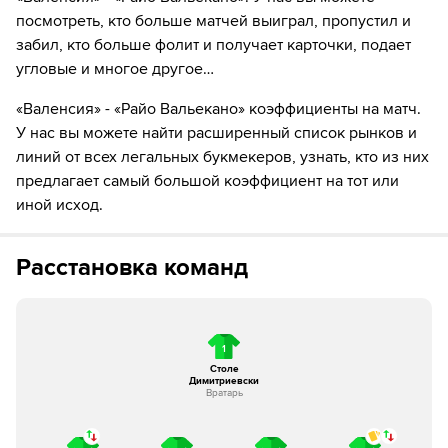
посмотреть, кто больше матчей выиграл, пропустил и
15´
Хавьер Герра не смог попасть в створ ударом издали
забил, кто больше фолит и получает карточки, подает
угловые и многое другое…
16´
Удар от ворот произведет Райо Вальекано
«Валенсия» - «Райо Вальекано» коэффициенты на матч.
16´
Валенсия совершает вбрасывание на половине поля
противника
У нас вы можете найти расширенный список рынков и
линий от всех легальных букмекеров, узнать, кто из них
17´
Валенсия совершает вбрасывание на половине поля
предлагает самый большой коэффициент на тот или
противника
иной исход.
18´
Уго Дуро наказан за толчок Альфонсо Эспино
Расстановка команд
20´
Жерар Гумбау из команды Райо Вальекано подал
угловой слева.
20´
ГОЛ!
1
Столе
20´
ГОООООЛ - Флориан Лежен Райо Вальекано
Димитриевски
забивает ударом головой
Вратарь
21´
Валенсия совершает вбрасывание на половине поля