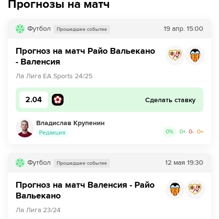
Прогнозы на матч
40´
Валенсия совершает вбрасывание на половине поля
противника
Футбол
19 апр.
15:00
Прошедшее событие
40´
ГОЛ!
Прогноз на матч Райо Вальекано
- Валенсия
40´
Г О О О О Л - Диего Лопес забивает с правой ноги!
Ла Лига EA Sports 24/25
41´
Фран Перес нарушает правила. Хосе Гайя пострадал
2.04
Сделать ставку
44´
Хавьер Герра пробует нанести удар издали, но Аугусто
Баталья держит все под контролем
Владислав Крупенин
0
%
0
+
0
-
0
=
Редакция
45´
Хавьер Герра из команды Валенсия подал угловой
справа.
Футбол
12 мая
19:30
Прошедшее событие
45´
Пепелу из команды Валенсия нанес удар головой, но
мяч был заблокирован.
Прогноз на матч Валенсия - Райо
Вальекано
45´
Валенсия совершает вбрасывание на половине поля
противника
Ла Лига 23/24