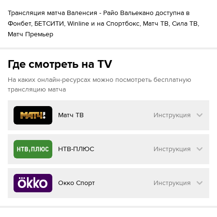
Трансляция матча Валенсия - Райо Вальекано доступна в
Фонбет, БЕТСИТИ, Winline и на Спортбокс, Матч ТВ, Сила ТВ,
Матч Премьер
Где смотреть на TV
На каких онлайн-ресурсах можно посмотреть бесплатную
трансляцию матча
Матч ТВ
Инструкция
Как смотреть бесплатно трансляцию матча
НТВ-ПЛЮС
Инструкция
на
Матч ТВ
Инструкция
:
Как смотреть бесплатно трансляцию матча
Окко Спорт
Инструкция
на
НТВ ПЛЮС
Перейдите на сайт МАТЧ ТВ
Инструкция
:
Нажмите на кнопку
«Оформить подписку»
Как смотреть бесплатно трансляцию матча