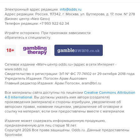
половине поля
Электронный адрес редакции:
info@odds.ru
90´+1
Филип Угринич из команды Валенсия подал угловой
Адрес редакции: Россия, 117342, г. Москва, ул. Бутлерова, д. 17, пом. № 278
(Бизнес центр «Neo Geo»)
справа.
Телефон редакции: +7 993 922 62 34
Играйте осторожно. При признаках зависимости
90´+1
Шанс! Сезар Таррега из команды Валенсия пробил
обратитесь к специалисту.
головой, но мимо
90´+1
Удар от ворот произведет Райо Вальекано
Сетевое издание «Матч-центр odds.ru» (адрес в сети Интернет -
90´+3
Nobel Mendy наказан за толчок Умар Садик
www.odds.ru)
Свидетельство о регистрации: ЭЛ № ФС 77-74102 от 29 октября 2018 года.
Учредитель Издания: Погосян Арам Ашотович
90´+4
Умар Садик на газоне. Он получил травму и ему
Главный редактор Издания: Арам Погосян, aram@brl.ru
оказывают медицинскую помощь на поле.
Все материалы сайта доступны по лицензии
Creative Commons Attribution
4.0 International
. Вы должны указать имя автора (создателя)
90´+4
Ох, нехорошо это выглядит. Умар Садик получил
произведения (материала) и стороны атрибуции, уведомление об
травму и медбригада забирает его с поля.
авторских правах, название лицензии, уведомление об оговорке и
ссылку на материал, если они предоставлены вместе с материалом.
90´+5
Умар Садик возвращается на поле.
Издание может содержать информационную продукцию,
предназначенную для лиц старше 18 лет.
Copyright
2026
Все права защищены. Odds.ru. Данные предоставлены
90´+6
Филип Угринич навешивает с правого углового, но
Sportradar.
неудачно - мяч уходит за предел поля.