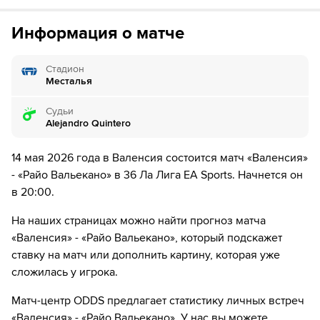
Если качество предоставляемых услуг ОККО ТВ вас не устроит,
удар в каркас ворот!
можете отвязать карту для последующего списания в течение 7
дней.
Информация о матче
8´
ПРОВЕРКА ВАР ЗАКОНЧЕНА - После проверки VAR
не было предпринято никаких дальнейших
действий.
Стадион
Месталья
8´
Рэнди Нтека нарушает правила. Сезар Таррега
пострадал
Судьи
Alejandro Quintero
9´
Хавьер Герра нанес удар, но тот был заблокирован.
14 мая 2026 года в Валенсия состоится матч «Валенсия»
10´
Педро Диас нарушает правила. Гидо Родригес
- «Райо Вальекано» в 36 Ла Лига EA Sports. Начнется он
пострадал
в 20:00.
11´
Фран Перес нарушает правила. Уго Дуро пострадал
На наших страницах можно найти прогноз матча
«Валенсия» - «Райо Вальекано», который подскажет
12´
Луис Риоха из команды Валенсия в офсайде
ставку на матч или дополнить картину, которая уже
сложилась у игрока.
14´
Фран Перес из команды Райо Вальекано в офсайде
Матч-центр ODDS предлагает статистику личных встреч
15´
Хавьер Герра нарушает правила. Педро Диас пострадал
«Валенсия» - «Райо Вальекано». У нас вы можете