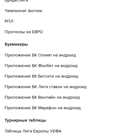
Бундеслига
Чемпионат Англии
РПЛ
Прогнозы на ЕВРО
Букмекеры
Приложение БК Олимп на андроид
Приложение БК Фонбет на андроид
Приложение БК Бетсити на андроид
Приложение БК Лига ставок на андроид
Приложение БК Винлайн на андроид
Приложение БК Марафон на андроид
Турнирные таблицы
Таблица Лига Европы УЕФА