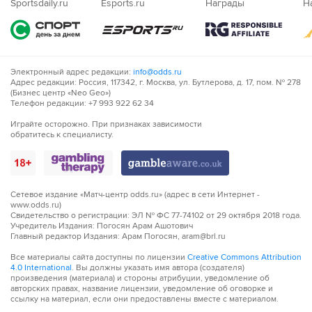
Nigeria
Sportsdaily.ru
Esports.ru
Награды
Н
Электронный адрес редакции:
info@odds.ru
Адрес редакции: Россия, 117342, г. Москва, ул. Бутлерова, д. 17, пом. № 278
(Бизнес центр «Neo Geo»)
Телефон редакции: +7 993 922 62 34
Играйте осторожно. При признаках зависимости
обратитесь к специалисту.
Сетевое издание «Матч-центр odds.ru» (адрес в сети Интернет -
www.odds.ru)
Свидетельство о регистрации: ЭЛ № ФС 77-74102 от 29 октября 2018 года.
Учредитель Издания: Погосян Арам Ашотович
Главный редактор Издания: Арам Погосян, aram@brl.ru
Все материалы сайта доступны по лицензии
Creative Commons Attribution
4.0 International
. Вы должны указать имя автора (создателя)
произведения (материала) и стороны атрибуции, уведомление об
авторских правах, название лицензии, уведомление об оговорке и
ссылку на материал, если они предоставлены вместе с материалом.