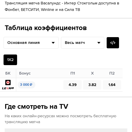
Трансляция матча Васалундс - Интер Стокгольм доступна в
Фонбет, БЕТСИТИ, Winline и на Сила ТВ
Таблица коэффициентов
Основная линия
Весь матч
Основная линия
Весь матч
1Х2
БК
Бонус
П1
Х
П2
3 000
₽
4.39
3.82
1.64
Где смотреть на TV
На каких онлайн-ресурсах можно посмотреть бесплатную
трансляцию матча