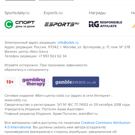
Казахский
Nigeria
Sportsdaily.ru
Esports.ru
Награды
Н
Электронный адрес редакции:
info@odds.ru
Адрес редакции: Россия, 117342, г. Москва, ул. Бутлерова, д. 17, пом. № 278
(Бизнес центр «Neo Geo»)
Телефон редакции: +7 993 922 62 34
Играйте осторожно. При признаках зависимости
обратитесь к специалисту.
Сетевое издание «Матч-центр odds.ru» (адрес в сети Интернет -
www.odds.ru)
Свидетельство о регистрации: ЭЛ № ФС 77-74102 от 29 октября 2018 года.
Учредитель Издания: Погосян Арам Ашотович
Главный редактор Издания: Арам Погосян, aram@brl.ru
Все материалы сайта доступны по лицензии
Creative Commons Attribution
4.0 International
. Вы должны указать имя автора (создателя)
произведения (материала) и стороны атрибуции, уведомление об