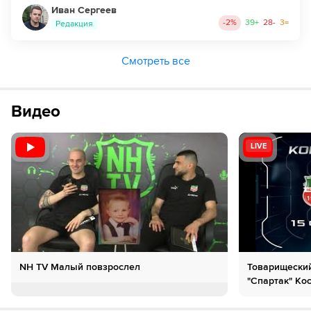
Иван Сергеев
-2
%
39
+
28
-
3
=
Редакция
Смотреть все
Видео
LIVE
NH TV Малый повзрослел
Товарищеский
"Спартак" Ко