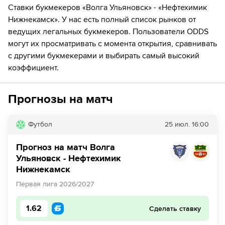
75´
Замена "Нефтехимик Нижнекамск": Линар
Ставки букмекеров «Волга Ульяновск» - «Нефтехимик
Шарифуллин ↔ Артем Котик
Нижнекамск». У нас есть полный список рынков от
ведущих легальных букмекеров. Пользователи ODDS
76´
Игрок "Нефтехимик Нижнекамск" Enri Mukba
могут их просматривать с момента открытия, сравнивать
получает жёлтую карточку
с другими букмекерами и выбирать самый высокий
82´
Замена "Волга Ульяновск": Константин Ковалев ↔
коэффициент.
Artem Bykov
Прогнозы на матч
82´
Замена "Волга Ульяновск": Кирилл Фольмер ↔
Данил Степанов
Футбол
25 июл.
16:00
90´+3
ГОЛ!
90´+3
Игрок "Волга Ульяновск" Александр Саплинов
Прогноз на матч Волга
забивает гол!
Ульяновск - Нефтехимик
Нижнекамск
Первая лига 2026/2027
1.62
Сделать ставку