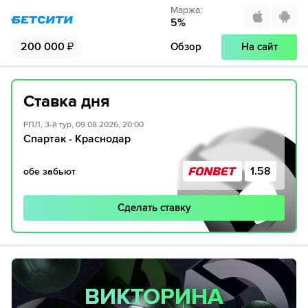
Маржа
:
5
%
200 000
₽
Обзор
На сайт
Ставка дня
РПЛ, 3-й тур, 09.08.2026, 20:00
Спартак - Краснодар
1.58
обе забьют
Сделать ставку
ВИКТОРИНА
ВИКТОРИНА