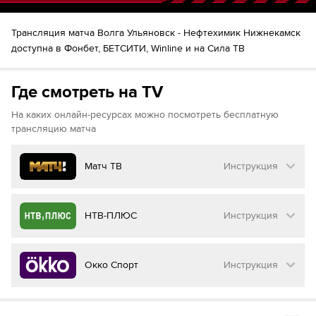
Константин Ковалев
82´
Artem Bykov
Трансляция матча Волга Ульяновск - Нефтехимик Нижнекамск
доступна в Фонбет, БЕТСИТИ, Winline и на Сила ТВ
Кирилл Фольмер
82´
Данил Степанов
Александр Саплинов
90´+3
Где смотреть на TV
На каких онлайн-ресурсах можно посмотреть бесплатную
трансляцию матча
Матч ТВ
Инструкция
Как смотреть бесплатно трансляцию матча
НТВ-ПЛЮС
Инструкция
на
Матч ТВ
Инструкция
:
Как смотреть бесплатно трансляцию матча
Окко Спорт
Инструкция
на
НТВ ПЛЮС
Перейдите на сайт МАТЧ ТВ
Инструкция
:
Нажмите на кнопку
«Оформить подписку»
Как смотреть бесплатно трансляцию матча