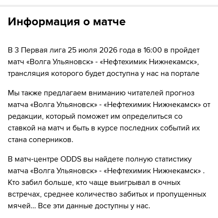
можете отвязать карту для последующего списания в течение 7
46´
Замена "Нефтехимик Нижнекамск": Никита
дней.
Информация о матче
Печенкин ↔ Михаил Сухорученко
63´
Замена "Нефтехимик Нижнекамск": Nikita Vassiljev ↔
Enri Mukba
В 3 Первая лига 25 июля 2026 года в 16:00 в пройдет
матч «Волга Ульяновск» - «Нефтехимик Нижнекамск»,
63´
Замена "Нефтехимик Нижнекамск": Surkhaikhan
трансляция которого будет доступна у нас на портале
Abdullaev ↔ Adel Teshkin
Мы также предлагаем вниманию читателей прогноз
67´
Замена "Волга Ульяновск": Андрей Никитин ↔ Igor
матча «Волга Ульяновск» - «Нефтехимик Нижнекамск» от
Gershun
редакции, который поможет им определиться со
ставкой на матч и быть в курсе последних событий их
67´
Замена "Волга Ульяновск": Luka Bagatelia ↔ Новак
стана соперников.
Шаяхметов
В матч-центре ODDS вы найдете полную статистику
72´
Игрок "Нефтехимик Нижнекамск" Станислав
Пузанов получает жёлтую карточку
матча «Волга Ульяновск» - «Нефтехимик Нижнекамск» .
Кто забил больше, кто чаще выигрывал в очных
72´
Замена "Нефтехимик Нижнекамск": Магомед
встречах, среднее количество забитых и пропущенных
Мусалов ↔ Станислав Пузанов
мячей… Все эти данные доступны у нас.