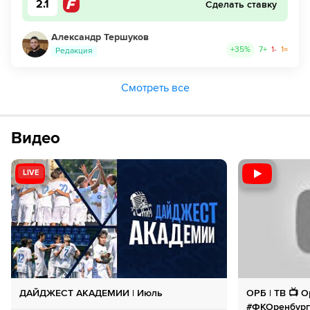
2.1
Сделать ставку
Александр Тершуков
+
35
%
7
+
1
-
1
=
Редакция
Смотреть все
Видео
LIVE
ДАЙДЖЕСТ АКАДЕМИИ | Июль
ОРБ | ТВ 📺 О
#ФКОренбург 