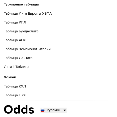
Турнирные таблицы
Таблица Лига Европы УЕФА
Таблица РПЛ
Таблица Бундеслига
Таблица АПЛ
Таблица Чемпионат Италии
Таблица Ла Лига
Лига 1 Таблица
Хоккей
Таблица КХЛ
Таблица НХЛ
Русский