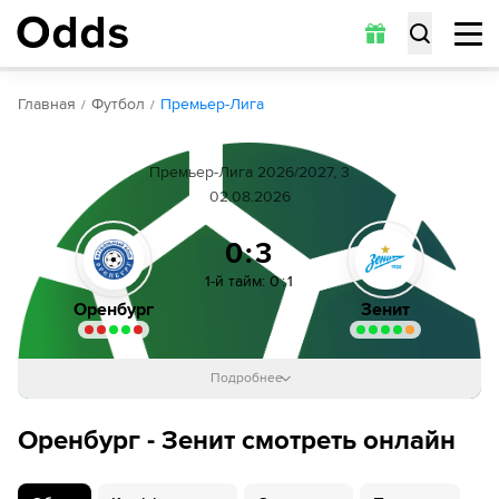
Обзор
Коэффициенты
Статистика
Прогнозы
Главная
Футбол
Премьер-Лига
Премьер-Лига 2026/2027, 3
02.08.2026
0:3
1-й тайм
:
0
:
1
Оренбург
Зенит
Подробнее
6´
(
Педро
)
Максим Глушенков
Алексей Татаев
21´
Оренбург - Зенит смотреть онлайн
23´
Роман Вега
Andrey Kasadzhikov
25´