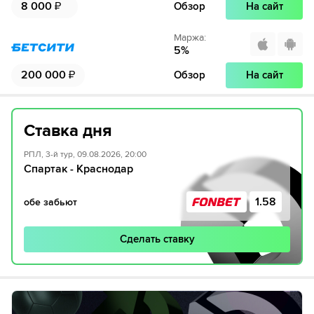
8 000
₽
Обзор
На сайт
Маржа
:
5
%
200 000
₽
Обзор
На сайт
Ставка дня
РПЛ, 3-й тур, 09.08.2026, 20:00
Спартак - Краснодар
1.58
обе забьют
Сделать ставку