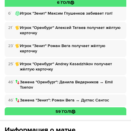
Инструкция
:
Нажмите на кнопку
«Оформить подписку»
6´
ГОЛ!
Введите вашу электронную почту
Перейдите на сайт ОККО ТВ
Далее нажмите на
«Создать учетную запись в
6´
Игрок "Зенит" Максим Глушенков забивает гол!
НТВ ПЛЮС»
Выберите тариф за 1₽ и нажмите
«Оформить
Нажмите на кнопку
«Оформить подписку»
подписку»
21´
Игрок "Оренбург" Алексей Татаев получает жёлтую
Введите вашу электронную почту
Далее нажмите на
«Создать учетную запись в
карточку
Введите данные карты и с нее спишется 1₽
ОККО ТВ»
Выберите тариф за 1₽ и нажмите
«Оформить
23´
подписку»
Игрок "Зенит" Роман Вега получает жёлтую
Введите вашу электронную почту
Наслаждаемся трансляциями любимых
карточку
Введите данные карты и с нее спишется 1₽
матчей в HD качестве в течение 7-и дней всего
Выберите тариф за 1₽ и нажмите
«Оформить
за 1₽
25´
Игрок "Оренбург" Andrey Kasadzhikov получает
подписку»
жёлтую карточку
Наслаждаемся трансляциями любимых
Если качество предоставляемых услуг МАТЧ ТВ вас не устроит,
Введите данные карты и с нее спишется 1₽
матчей в HD качестве в течение 7-и дней всего
можете отвязать карту для последующего списания в течение 7
46´
Замена "Оренбург": Данила Ведерников ↔ Emil
за 1₽
дней.
Tsenov
Наслаждаемся трансляциями любимых
Если качество предоставляемых услуг НТВ ПЛЮС вас не устроит,
матчей в HD качестве в течение 7-и дней всего
46´
Замена "Зенит": Роман Вега ↔ Дуглас Сантос
можете отвязать карту для последующего списания в течение 7
за 1₽
дней.
59´
ГОЛ!
Если качество предоставляемых услуг ОККО ТВ вас не устроит,
можете отвязать карту для последующего списания в течение 7
59´
Игрок "Зенит" Максим Глушенков забивает гол!
дней.
Информация о матче