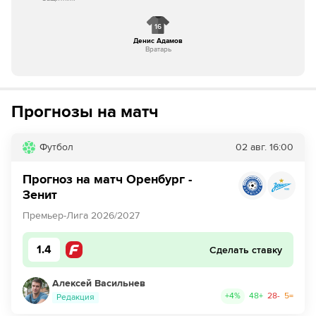
16
Денис Адамов
Вратарь
Прогнозы на матч
Футбол
02 авг.
16:00
Прогноз на матч Оренбург -
Зенит
Премьер-Лига 2026/2027
1.4
Сделать ставку
Алексей Васильнев
+
4
%
48
+
28
-
5
=
Редакция