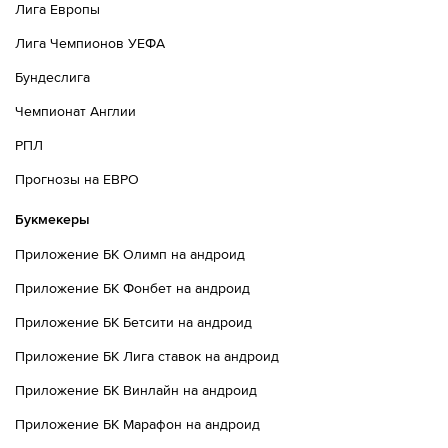
Лига Европы
Лига Чемпионов УЕФА
Бундеслига
Чемпионат Англии
РПЛ
Прогнозы на ЕВРО
Букмекеры
Приложение БК Олимп на андроид
Приложение БК Фонбет на андроид
Приложение БК Бетсити на андроид
Приложение БК Лига ставок на андроид
Приложение БК Винлайн на андроид
Приложение БК Марафон на андроид