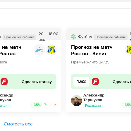
20
18:00
л
Футбол
Прошедшее событие
Прошедшее событие
июл.
 на матч
Прогноз на матч
 Ростов
Ростов - Зенит
Лига
Премьер-лига 24/25
6
1.62
Сделать ставку
Сделать 
ксандр
Александр
шуков
Тершуков
+
35
%
7
+
1
-
1
=
+
35
акция
Редакция
Смотреть все