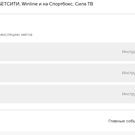
БЕТСИТИ, Winline и на Спортбокс, Сила ТВ
рансляцию матча
Инстр
 на
Матч ТВ
Инстр
 на
НТВ ПЛЮС
Инстр
 на
Окко ТВ
 МАТЧ ТВ»
Главные соб