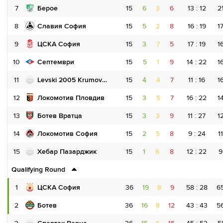
7
Берое
15
6
3
6
13 : 12
2
8
Славия София
15
5
2
8
16 : 19
1
9
ЦСКА София
15
3
7
5
17 : 19
1
10
Септември
15
5
1
9
14 : 22
1
11
Levski 2005 Krumovgrad
15
4
4
7
11 : 16
1
12
Локомотив Пловдив
15
3
5
7
16 : 22
1
13
Ботев Вратца
15
3
3
9
11 : 27
1
14
Локомотив София
15
2
5
8
9 : 24
11
15
Хебар Пазарджик
15
1
6
8
12 : 22
9
Qualifying Round
1
ЦСКА София
36
19
8
9
58 : 28
6
2
Ботев
36
16
8
12
43 : 43
5