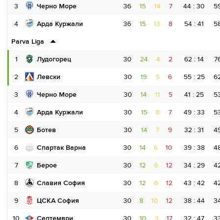
3
Черно Море
36
15
14
7
44 : 30
5
4
Арда Куржали
36
15
13
8
54 : 41
5
Parva Liga
1
Лудогорец
30
24
4
2
62 : 14
7
2
Левски
30
19
5
6
55 : 25
6
3
Черно Море
30
14
11
5
41 : 25
5
4
Арда Куржали
30
15
8
7
49 : 33
5
5
Ботев
30
14
7
9
32 : 31
4
6
Спартак Варна
30
14
6
10
39 : 38
4
7
Берое
30
12
6
12
34 : 29
4
8
Славия София
30
12
6
12
43 : 42
4
9
ЦСКА София
30
8
10
12
38 : 44
3
10
Септември
30
10
3
17
32 : 47
3