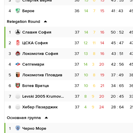
3
Спартак Варна
36
15
6
15
45 : 53
5
4
Берое
36
14
7
15
41 : 43
4
Relegation Round
1
Славия София
37
14
7
16
50 : 52
4
2
ЦСКА София
37
12
11
14
45 : 47
4
3
Локомотив София
37
13
8
16
43 : 51
4
4
Септември
37
14
3
20
42 : 56
4
5
Локомотив Пловдив
37
10
8
19
37 : 49
3
6
Ботев Вратца
37
10
6
21
34 : 65
3
7
Levski 2005 Krumovgrad
37
8
9
20
20 : 45
3
8
Хебар Пазарджик
37
4
9
24
28 : 64
2
Основная группа
1
Черно Море