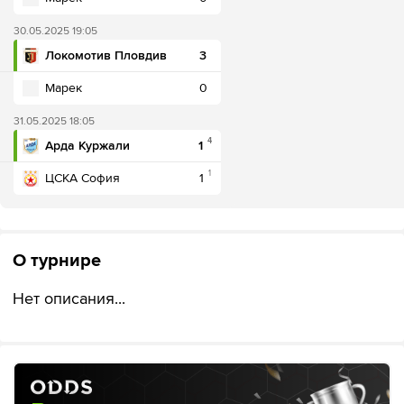
30.05.2025 19:05
Локомотив Пловдив
3
Марек
0
31.05.2025 18:05
4
Арда Куржали
1
1
ЦСКА София
1
О турнире
Нет описания...