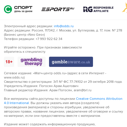
Электронный адрес редакции:
info@odds.ru
Адрес редакции:
Россия, 117342, г. Москва, ул. Бутлерова, д. 17, пом. № 278
(Бизнес центр «Neo Geo»)
Телефон редакции:
+7 993 922 62 34
Играйте
Играйте осторожно. При признаках зависимости
обратитесь к специалисту.
осторожно!
Сетевое издание:
«Матч-центр odds.ru» (адрес в сети Интернет -
www.odds.ru)
Свидетельство о регистрации:
ЭЛ № ФС 77-74102 от 29 октября 2018 года.
Учредитель Издания:
Погосян Арам Ашотович
Главный редактор Издания:
Арам Погосян, aram@brl.ru
Все материалы сайта доступны по лицензии
Creative Commons Attribution
4.0 International
. Вы должны указать имя автора (создателя)
произведения (материала) и стороны атрибуции, уведомление об
авторских правах, название лицензии, уведомление об оговорке и ссылку
на материал, если они предоставлены вместе с материалом.
Издание может содержать информационную продукцию,