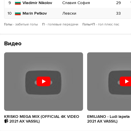
9
9
Vladimir Nikolov
Celso Raposo
Славия София
Локомотив София
29
31
10
10
Marin Petkov
Perea
Левски
Локомотив Пловдив
33
24
Голы
ЖК
- забитые голы
П
- голевые передачи
КК
Голы+П
- гол плюс пас
Видео
KRISKO MEGA MIX (OFFICIAL 4K VIDEO
EMILIANO - Ludi lapeta 
📹 2021 AX VASSIL)
2021 AX VASSIL)