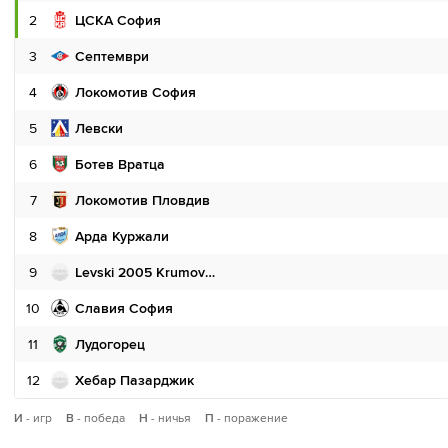
2
ЦСКА София
3
Септември
4
Локомотив София
5
Левски
6
Ботев Вратца
7
Локомотив Пловдив
8
Арда Куржали
9
Levski 2005 Krumovgrad
10
Славия София
11
Лудогорец
12
Хебар Пазарджик
И
- игр
В
- победа
Н
- ничья
П
- поражение