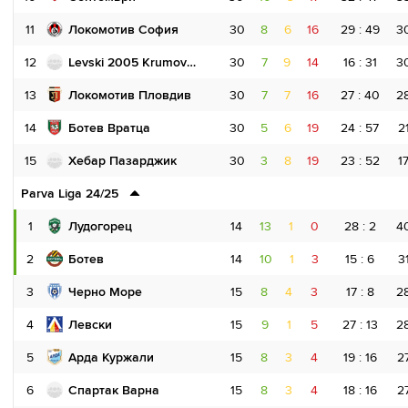
11
Локомотив София
30
8
6
16
29 : 49
3
12
Levski 2005 Krumovgrad
30
7
9
14
16 : 31
3
13
Локомотив Пловдив
30
7
7
16
27 : 40
2
14
Ботев Вратца
30
5
6
19
24 : 57
2
15
Хебар Пазарджик
30
3
8
19
23 : 52
1
Parva Liga 24/25
1
Лудогорец
14
13
1
0
28 : 2
4
2
Ботев
14
10
1
3
15 : 6
3
3
Черно Море
15
8
4
3
17 : 8
2
4
Левски
15
9
1
5
27 : 13
2
5
Арда Куржали
15
8
3
4
19 : 16
2
6
Спартак Варна
15
8
3
4
18 : 16
2