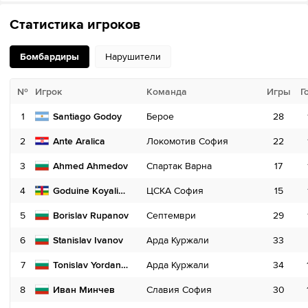
Статистика игроков
Бомбардиры
Нарушители
№
№
Игрок
Игрок
Команда
Команда
Игры
Игры
Г
1
1
Santiago Godoy
Asen Chandarov
Берое
Септември
28
24
2
2
Ante Aralica
Эмиль Мартинов
Локомотив София
Славия София
22
31
3
3
Ahmed Ahmedov
Martin Georgiev
Спартак Варна
Славия София
35
17
4
4
Goduine Koyalipou
ЦСКА София
Берое
20
15
5
5
Borislav Rupanov
Йоонас Тамм
Септември
Ботев
29
29
6
6
Stanislav Ivanov
Деян Ложев
Арда Куржали
Ботев Вратца
33
29
7
7
Yoan Baurenski
Tonislav Yordanov
Арда Куржали
Спартак Варна
34
24
8
8
Иван Минчев
Ryan Bidounga
Славия София
ЦСКА София
30
24