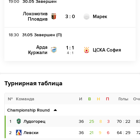
19:00
30.05
Завершен
Локомотив
3 : 0
Марек
Пловдив
18:30
31.05
Завершен (П)
Арда
1 : 1
ЦСКА София
Куржали
4
:
1
Турнирная таблица
№
Команда
И
В
Н
П
Голы
Оч
Championship Round
1
Лудогорец
36
25
8
3
70 : 22
8
2
Левски
36
21
9
6
64 : 29
7