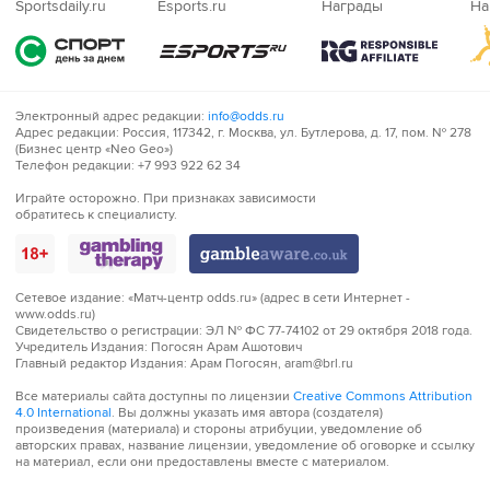
Sportsdaily.ru
Esports.ru
Награды
На
Электронный адрес редакции:
info@odds.ru
Адрес редакции:
Россия, 117342, г. Москва, ул. Бутлерова, д. 17, пом. № 278
(Бизнес центр «Neo Geo»)
Телефон редакции:
+7 993 922 62 34
Играйте
Играйте осторожно. При признаках зависимости
обратитесь к специалисту.
осторожно!
Сетевое издание:
«Матч-центр odds.ru» (адрес в сети Интернет -
www.odds.ru)
Свидетельство о регистрации:
ЭЛ № ФС 77-74102 от 29 октября 2018 года.
Учредитель Издания:
Погосян Арам Ашотович
Главный редактор Издания:
Арам Погосян, aram@brl.ru
Все материалы сайта доступны по лицензии
Creative Commons Attribution
4.0 International
. Вы должны указать имя автора (создателя)
произведения (материала) и стороны атрибуции, уведомление об
авторских правах, название лицензии, уведомление об оговорке и ссылку
на материал, если они предоставлены вместе с материалом.