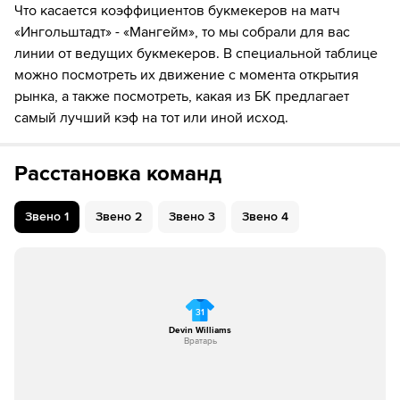
Что касается коэффициентов букмекеров на матч
«Ингольштадт» - «Мангейм», то мы собрали для вас
57:29
Временное удаление игрока "Мангейм" Дан Ренуф
линии от ведущих букмекеров. В специальной таблице
можно посмотреть их движение с момента открытия
57:29
Временное удаление игрока "Ингольштадт" Myles
Powell
рынка, а также посмотреть, какая из БК предлагает
самый лучший кэф на тот или иной исход.
58:41
Временное удаление игрока "Ингольштадт" Peter
Abbandonato
Расстановка команд
59:00
Временное удаление
Звено
1
Звено
2
Звено
3
Звено
4
60:00
Временное удаление
31
Devin Williams
Вратарь