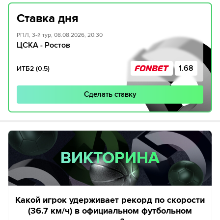
Ставка дня
РПЛ, 3-й тур, 08.08.2026, 20:30
ЦСКА - Ростов
1.68
ИТБ2 (0.5)
Сделать ставку
ВИКТОРИНА
ВИКТОРИНА
Какой игрок удерживает рекорд по скорости
(36.7 км/ч) в официальном футбольном