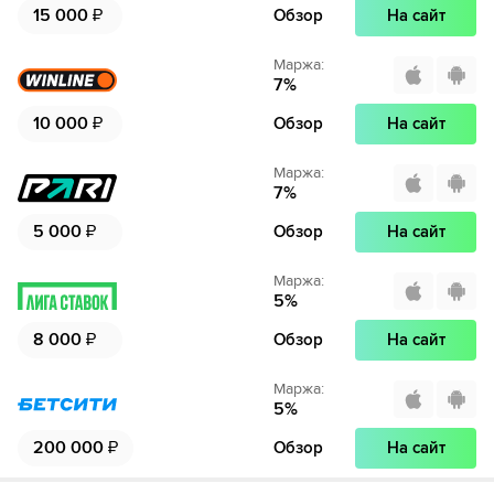
15 000
₽
Обзор
На сайт
Маржа
:
7
%
10 000
₽
Обзор
На сайт
Маржа
:
7
%
5 000
₽
Обзор
На сайт
Маржа
:
5
%
8 000
₽
Обзор
На сайт
Маржа
:
5
%
200 000
₽
Обзор
На сайт