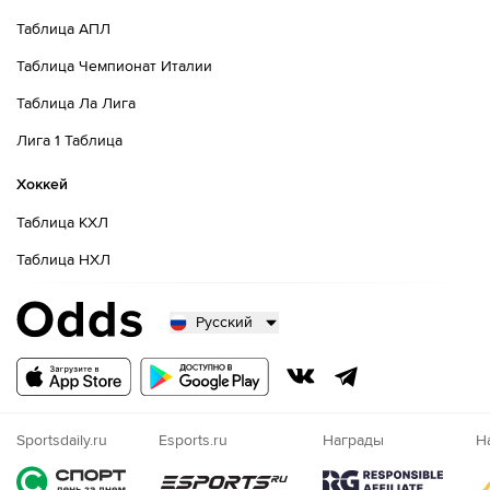
Таблица АПЛ
Таблица Чемпионат Италии
Таблица Ла Лига
Лига 1 Таблица
Хоккей
Таблица КХЛ
Таблица НХЛ
Русский
Русский
Казахский
Nigeria
Sportsdaily.ru
Esports.ru
Награды
Н