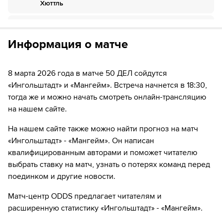
за 1₽
дней.
Хюттль
Если качество предоставляемых услуг ОККО ТВ вас не устроит,
28:43
Временное удаление игрока "Мангейм" Джастин
можете отвязать карту для последующего списания в течение 7
Шульц
дней.
Информация о матче
33:31
Временное удаление игрока "Мангейм" Зак Солоу
8 марта 2026 года в матче 50 ДЕЛ сойдутся
33:31
Временное удаление игрока "Ингольштадт" Леон
«Ингольштадт» и «Мангейм». Встреча начнется в 18:30,
Хюттль
тогда же и можно начать смотреть онлайн-трансляцию
34:25
ШАЙБА!
на нашем сайте.
34:25
Игрок "Мангейм" Марк Михаэлис забивает шайбу!
На нашем сайте также можно найти прогноз на матч
«Ингольштадт» - «Мангейм». Он написан
35:33
Временное удаление
квалифицированным авторами и поможет читателю
выбрать ставку на матч, узнать о потерях команд перед
55:09
ШАЙБА!
поединком и другие новости.
55:09
Игрок "Мангейм" Kris Bennett забивает шайбу!
Матч-центр ODDS предлагает читателям и
расширенную статистику «Ингольштадт» - «Мангейм».
57:29
Временное удаление игрока "Мангейм" Люк
Эспозито