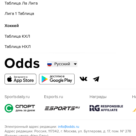
Таблица Ла Лига
Лига 1 Таблица
Хоккей
Таблица КХЛ
Таблица НХЛ
Русский
Русский
Казахский
Nigeria
Sportsdaily.ru
Esports.ru
Награды
Н
Электронный адрес редакции:
info@odds.ru
Адрес редакции: Россия, 117342, г. Москва, ул. Бутлерова, д. 17, пом. № 278
(Бизнес центр «Neo Geo»)