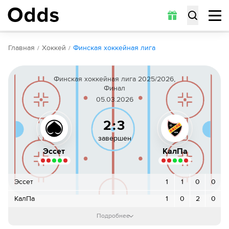
Обзор
Коэффициенты
Статистика
Прогнозы
Главная
Хоккей
Финская хоккейная лига
Финская хоккейная лига 2025/2026,
Финал
05.03.2026
2:3
завершен
Эссет
КалПа
Эссет
1
1
0
0
КалПа
1
0
2
0
1-й период
:
1
:
1
Подробнее