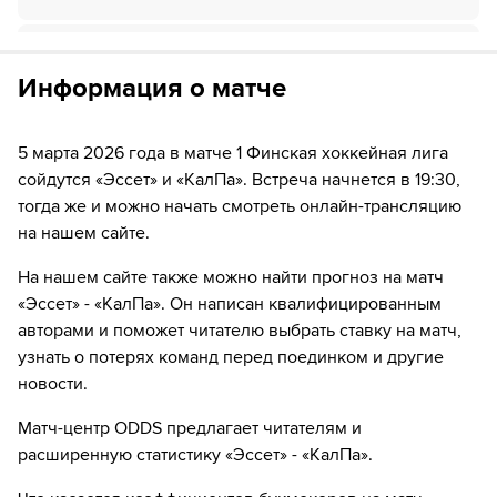
Если качество предоставляемых услуг ОККО ТВ вас не устроит,
41:44
Временное удаление игрока "Эссет" Samuli
можете отвязать карту для последующего списания в течение 7
Piipponen
дней.
Информация о матче
45:34
Временное удаление игрока "Эссет" Петтери
Нурми
5 марта 2026 года в матче 1 Финская хоккейная лига
сойдутся «Эссет» и «КалПа». Встреча начнется в 19:30,
53:20
ШАЙБА!
тогда же и можно начать смотреть онлайн-трансляцию
53:20
Игрок "КалПа" Вилле Руотсалайнен забивает
на нашем сайте.
шайбу!
На нашем сайте также можно найти прогноз на матч
59:42
ШАЙБА!
«Эссет» - «КалПа». Он написан квалифицированным
59:42
Игрок "КалПа" Тим Содерлунд забивает шайбу!
авторами и поможет читателю выбрать ставку на матч,
узнать о потерях команд перед поединком и другие
новости.
Матч-центр ODDS предлагает читателям и
расширенную статистику «Эссет» - «КалПа».