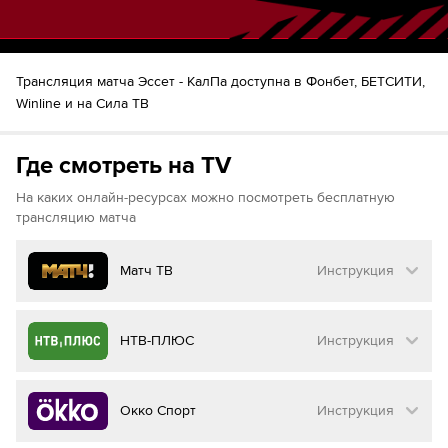
Трансляция матча Эссет - КалПа доступна в Фонбет, БЕТСИТИ,
Winline и на Сила ТВ
Где смотреть на TV
На каких онлайн-ресурсах можно посмотреть бесплатную
трансляцию матча
Матч ТВ
Инструкция
Как смотреть бесплатно трансляцию матча
НТВ-ПЛЮС
Инструкция
на
Матч ТВ
Инструкция
:
Как смотреть бесплатно трансляцию матча
Окко Спорт
Инструкция
на
НТВ ПЛЮС
Перейдите на сайт МАТЧ ТВ