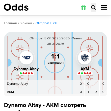
Обзор
Коэффициенты
Статистика
Прогнозы
Главная
Хоккей
Olimpbet ВХЛ
Olimpbet ВХЛ 2025/2026, Финал
05.01.2026
1:1
завершен
Dynamo Altay
AKM
Dynamo Altay
0
0
1
0
AKM
0
1
0
0
Dynamo Altay - AKM смотреть