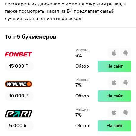
Если качество предоставляемых услуг ОККО ТВ вас не устроит,
посмотреть их движение с момента открытия рынка, а
можете отвязать карту для последующего списания в течение 7
также посмотреть, какая из БК предлагает самый
дней.
лучший кэф на тот или иной исход.
Топ-5 букмекеров
Маржа
:
6
%
15 000
₽
Обзор
На сайт
Маржа
:
7
%
10 000
₽
Обзор
На сайт
Маржа
:
7
%
5 000
₽
Обзор
На сайт