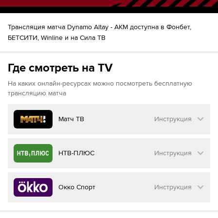
Трансляция матча Dynamo Altay - AKM доступна в Фонбет,
БЕТСИТИ, Winline и на Сила ТВ
Где смотреть на TV
На каких онлайн-ресурсах можно посмотреть бесплатную
трансляцию матча
Матч ТВ
Инструкция
Как смотреть бесплатно трансляцию матча
НТВ-ПЛЮС
Инструкция
на
Матч ТВ
Инструкция
:
Как смотреть бесплатно трансляцию матча
Окко Спорт
Инструкция
на
НТВ ПЛЮС
Перейдите на сайт МАТЧ ТВ
Инструкция
:
Нажмите на кнопку
«Оформить подписку»
Как смотреть бесплатно трансляцию матча