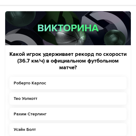
ВИКТОРИНА
ВИКТОРИНА
Какой игрок удерживает рекорд по скорости
(36.7 км/ч) в официальном футбольном
матче?
Роберто Карлос
Тео Уолкотт
Рахим Стерлинг
Усэйн Болт