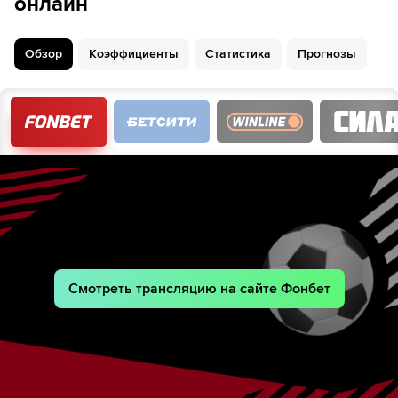
онлайн
Обзор
Коэффициенты
Статистика
Прогнозы
Смотреть трансляцию на сайте Фонбет