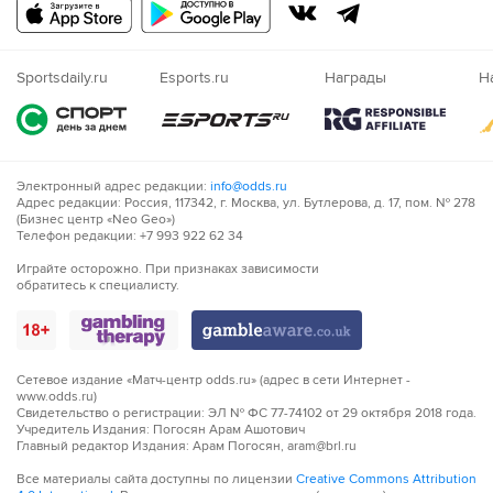
Русский
Казахский
Nigeria
Sportsdaily.ru
Esports.ru
Награды
Н
Электронный адрес редакции:
info@odds.ru
Адрес редакции: Россия, 117342, г. Москва, ул. Бутлерова, д. 17, пом. № 278
(Бизнес центр «Neo Geo»)
Телефон редакции: +7 993 922 62 34
Играйте осторожно. При признаках зависимости
обратитесь к специалисту.
Сетевое издание «Матч-центр odds.ru» (адрес в сети Интернет -
www.odds.ru)
Свидетельство о регистрации: ЭЛ № ФС 77-74102 от 29 октября 2018 года.
Учредитель Издания: Погосян Арам Ашотович
Главный редактор Издания: Арам Погосян, aram@brl.ru
Все материалы сайта доступны по лицензии
Creative Commons Attribution