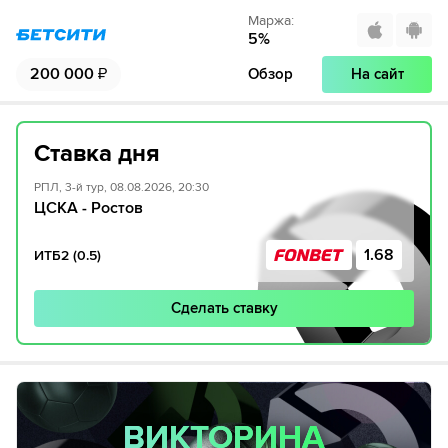
Маржа
:
5
%
200 000
₽
Обзор
На сайт
Ставка дня
РПЛ, 3-й тур, 08.08.2026, 20:30
ЦСКА - Ростов
1.68
ИТБ2 (0.5)
Сделать ставку
ВИКТОРИНА
ВИКТОРИНА