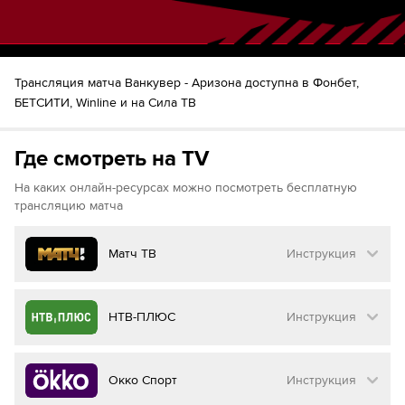
57
Шайба!
Элиас Петтерссон
Квин Хьюс
Майкл Кессельринг
57
доп. время
:
0
:
1
Трансляция матча Ванкувер - Аризона доступна в Фонбет,
БЕТСИТИ, Winline и на Сила ТВ
62
Брок Бесер
Логан Кули
Шайба!
64
Дилан Гюнтер
Где смотреть на TV
На каких онлайн-ресурсах можно посмотреть бесплатную
трансляцию матча
Матч ТВ
Инструкция
Как смотреть бесплатно трансляцию матча
НТВ-ПЛЮС
Инструкция
на
Матч ТВ
Инструкция
:
Как смотреть бесплатно трансляцию матча
Окко Спорт
Инструкция
на
НТВ ПЛЮС
Перейдите на сайт МАТЧ ТВ