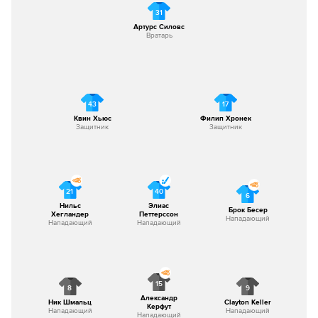
31
Артурс Силовс
Вратарь
43
17
Квин Хьюс
Филип Хронек
Защитник
Защитник
21
40
6
Нильс
Элиас
Брок Бесер
Хегландер
Петтерссон
Нападающий
Нападающий
Нападающий
15
8
9
Александр
Ник Шмальц
Clayton Keller
Керфут
Нападающий
Нападающий
Нападающий