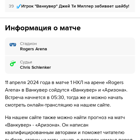
за 1₽
дней.
39
Игрок "Ванкувер" Джей Ти Миллер забивает шайбу!
Если качество предоставляемых услуг ОККО ТВ вас не устроит,
можете отвязать карту для последующего списания в течение 7
40
ШАЙБА!
дней.
Информация о матче
40
Игрок "Аризона" Владислав Колячонок забивает
шайбу!
Стадион
Rogers Arena
42
ШАЙБА!
42
Игрок "Аризона" Дилан Гюнтер забивает шайбу!
Судьи
Chris Schlenker
45
Временное удаление игрока "Ванкувер" Нильс
11 апреля 2024 года в матче 1 НХЛ на арене «Rogers
Хегландер
Arena» в Ванкувер сойдутся «Ванкувер» и «Аризона».
47
Временное удаление игрока "Ванкувер" Никита
Встреча начнется в 05:30, тогда же и можно начать
Задоров
смотреть онлайн-трансляцию на нашем сайте.
48
Временное удаление игрока "Ванкувер" Тайлер
На нашем сайте также можно найти прогноз на матч
Майерс
«Ванкувер» - «Аризона». Он написан
квалифицированным авторами и поможет читателю
52
ШАЙБА!