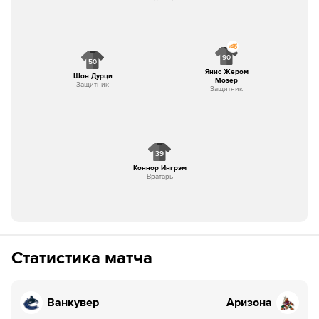
90
50
Янис Жером
Шон Дурци
Мозер
Защитник
Защитник
39
Коннор Ингрэм
Вратарь
Статистика матча
Ванкувер
Аризона