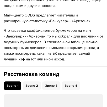
выбрать ставку на матч, узнать о потерях команд перед
52
Игрок "Ванкувер" Конор Гарланд забивает шайбу!
поединком и другие новости.
Матч-центр ODDS предлагает читателям и
57
Временное удаление игрока "Аризона" Майкл
Кессельринг
расширенную статистику «Ванкувер» - «Аризона».
57
ШАЙБА!
Что касается коэффициентов букмекеров на матч
«Ванкувер» - «Аризона», то мы собрали для вас линии от
57
Игрок "Ванкувер" Элиас Петтерссон забивает
ведущих букмекеров. В специальной таблице можно
шайбу!
посмотреть их движение с момента открытия рынка, а
также посмотреть, какая из БК предлагает самый
62
Временное удаление игрока "Ванкувер" Брок Бесер
лучший кэф на тот или иной исход.
64
ШАЙБА!
64
Игрок "Аризона" Логан Кули забивает шайбу!
Расстановка команд
Звено
1
Звено
2
Звено
3
Звено
4