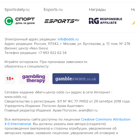
Nigeria
Sportsdaily.ru
Esports.ru
Награды
Н
Электронный адрес редакции:
info@odds.ru
Адрес редакции: Россия, 117342, г. Москва, ул. Бутлерова, д. 17, пом. № 278
(Бизнес центр «Neo Geo»)
Телефон редакции: +7 993 922 62 34
Играйте осторожно. При признаках зависимости
обратитесь к специалисту.
Сетевое издание «Матч-центр odds.ru» (адрес в сети Интернет -
www.odds.ru)
Свидетельство о регистрации: ЭЛ № ФС 77-74102 от 29 октября 2018 года.
Учредитель Издания: Погосян Арам Ашотович
Главный редактор Издания: Арам Погосян, aram@brl.ru
Все материалы сайта доступны по лицензии
Creative Commons Attribution
4.0 International
. Вы должны указать имя автора (создателя)
произведения (материала) и стороны атрибуции, уведомление об
авторских правах, название лицензии, уведомление об оговорке и