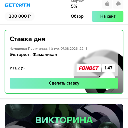
Маржа
:
Если качество предоставляемых услуг ОККО ТВ вас не устроит,
5
%
можете отвязать карту для последующего списания в течение 7
дней.
200 000
₽
Обзор
На сайт
Ставка дня
Чемпионат Португалии, 1-й тур, 07.08.2026, 22:15
Эшторил - Фамаликан
1.47
ИТБ2 (1)
Сделать ставку
ВИКТОРИНА
ВИКТОРИНА