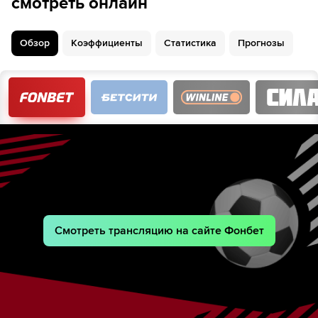
смотреть онлайн
Обзор
Коэффициенты
Статистика
Прогнозы
Смотреть трансляцию на сайте Фонбет