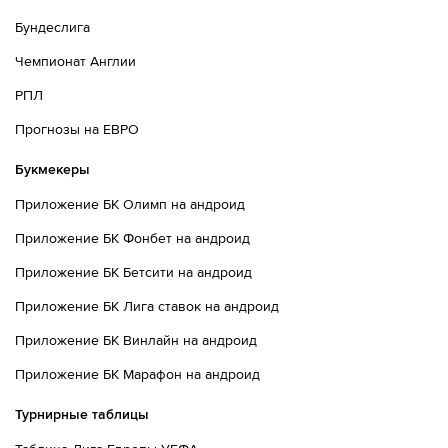
Бундеслига
Чемпионат Англии
РПЛ
Прогнозы на ЕВРО
Букмекеры
Приложение БК Олимп на андроид
Приложение БК Фонбет на андроид
Приложение БК Бетсити на андроид
Приложение БК Лига ставок на андроид
Приложение БК Винлайн на андроид
Приложение БК Марафон на андроид
Турнирные таблицы