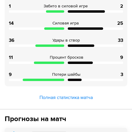
61
Временное удаление игрока "Бостон" Чарли Койл
1
2
Забито в силовой игре
65
ШАЙБА!
14
25
Силовая игра
65
Игрок "Аризона" Ник Шмальц забивает шайбу!
36
33
Удары в створ
11
9
Процент бросков
9
3
Потери шайбы
Полная статистика матча
Прогнозы на матч