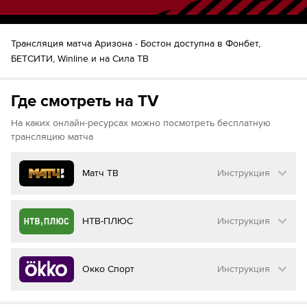
41
Шайба!
Матиас Маччелли
Лоусон Краус
Трансляция матча Аризона - Бостон доступна в Фонбет,
44
Лоусон Краус
БЕТСИТИ, Winline и на Сила ТВ
46
Шон Дурци
Джейк Дебраск
Шайба!
46
Где смотреть на TV
Хампус Линдхольм
Павел Заха
52
На каких онлайн-ресурсах можно посмотреть бесплатную
трансляцию матча
доп. время
:
1
:
0
61
Мэттью Думба
Матч ТВ
Инструкция
Чарли Койл
61
65
Шайба!
Ник Шмальц
Clayton Keller
Как смотреть бесплатно трансляцию матча
НТВ-ПЛЮС
Инструкция
на
Матч ТВ
Инструкция
:
Как смотреть бесплатно трансляцию матча
Окко Спорт
Инструкция
на
НТВ ПЛЮС
Перейдите на сайт МАТЧ ТВ
Инструкция
: