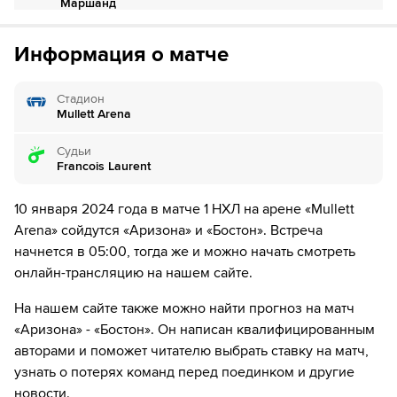
Маршанд
Если качество предоставляемых услуг ОККО ТВ вас не устроит,
можете отвязать карту для последующего списания в течение 7
23
Временное удаление игрока "Аризона" Лиам
дней.
Информация о матче
О'Брайен
23
Временное удаление игрока "Бостон" Трент
Стадион
Фредерик
Mullett Arena
Судьи
23
Временное удаление игрока "Аризона" Лиам
Francois Laurent
О'Брайен
28
Временное удаление игрока "Бостон" Мэтт
10 января 2024 года в матче 1 НХЛ на арене «Mullett
Гжельцык
Arena» сойдутся «Аризона» и «Бостон». Встреча
начнется в 05:00, тогда же и можно начать смотреть
29
ШАЙБА!
онлайн-трансляцию на нашем сайте.
29
Игрок "Аризона" Clayton Keller забивает шайбу!
На нашем сайте также можно найти прогноз на матч
«Аризона» - «Бостон». Он написан квалифицированным
30
ШАЙБА!
авторами и поможет читателю выбрать ставку на матч,
30
Игрок "Бостон" Йеспер Боквист забивает шайбу!
узнать о потерях команд перед поединком и другие
новости.