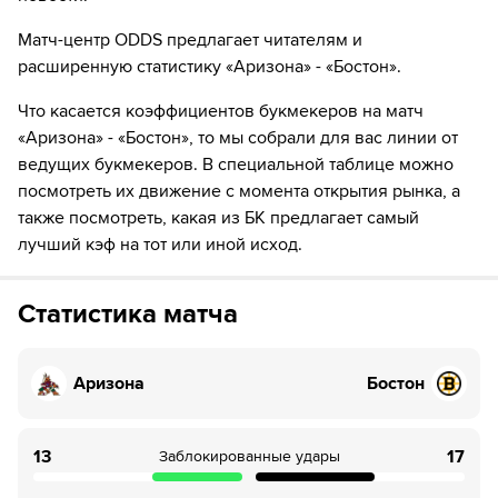
37
ШАЙБА!
Матч-центр ODDS предлагает читателям и
37
Игрок "Аризона" Дилан Гюнтер забивает шайбу!
расширенную статистику «Аризона» - «Бостон».
41
ШАЙБА!
Что касается коэффициентов букмекеров на матч
«Аризона» - «Бостон», то мы собрали для вас линии от
41
Игрок "Аризона" Матиас Маччелли забивает шайбу!
ведущих букмекеров. В специальной таблице можно
посмотреть их движение с момента открытия рынка, а
44
Временное удаление игрока "Аризона" Лоусон
Краус
также посмотреть, какая из БК предлагает самый
лучший кэф на тот или иной исход.
46
ШАЙБА!
46
Игрок "Бостон" Джейк Дебраск забивает шайбу!
Статистика матча
46
Временное удаление игрока "Аризона" Шон Дурци
Аризона
Бостон
52
Временное удаление игрока "Бостон" Павел Заха
61
Временное удаление игрока "Аризона" Мэттью
13
17
Заблокированные удары
Думба