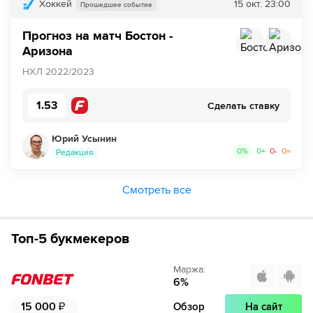
Хоккей
15 окт.
23:00
Прошедшее событие
Прогноз на матч Бостон -
Аризона
НХЛ 2022/2023
1.53
Сделать ставку
Юрий Усынин
0
%
0
+
0
-
0
=
Редакция
Смотреть все
Топ-5 букмекеров
Маржа
:
6
%
15 000
₽
Обзор
На сайт