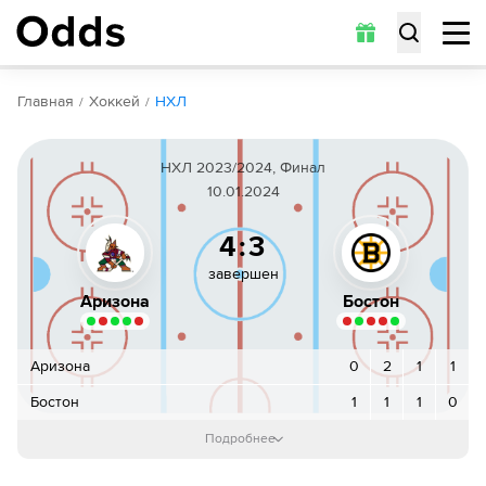
Обзор
Коэффициенты
Статистика
Прогнозы
Главная
Хоккей
НХЛ
НХЛ 2023/2024, Финал
10.01.2024
4:3
завершен
Аризона
Бостон
Аризона
0
2
1
1
Бостон
1
1
1
0
1-й период
:
0
:
1
Подробнее
Трент Фредерик
2