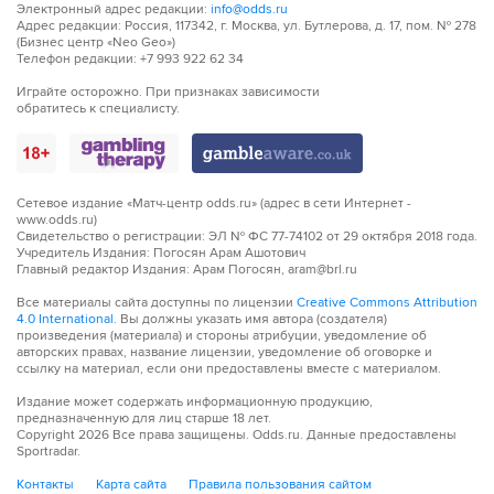
Электронный адрес редакции:
info@odds.ru
Адрес редакции: Россия, 117342, г. Москва, ул. Бутлерова, д. 17, пом. № 278
(Бизнес центр «Neo Geo»)
Телефон редакции: +7 993 922 62 34
Играйте осторожно. При признаках зависимости
обратитесь к специалисту.
Сетевое издание «Матч-центр odds.ru» (адрес в сети Интернет -
www.odds.ru)
Свидетельство о регистрации: ЭЛ № ФС 77-74102 от 29 октября 2018 года.
Учредитель Издания: Погосян Арам Ашотович
Главный редактор Издания: Арам Погосян, aram@brl.ru
Все материалы сайта доступны по лицензии
Creative Commons Attribution
4.0 International
. Вы должны указать имя автора (создателя)
произведения (материала) и стороны атрибуции, уведомление об
авторских правах, название лицензии, уведомление об оговорке и
ссылку на материал, если они предоставлены вместе с материалом.
Издание может содержать информационную продукцию,
предназначенную для лиц старше 18 лет.
Copyright
2026
Все права защищены. Odds.ru. Данные предоставлены
Sportradar.
Контакты
Карта сайта
Правила пользования сайтом