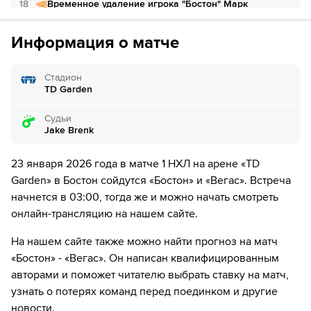
18
Временное удаление игрока "Бостон" Марк
Если качество предоставляемых услуг ОККО ТВ вас не устроит,
Кастелич
можете отвязать карту для последующего списания в течение 7
дней.
Информация о матче
18
Временное удаление игрока "Вегас" Жереми Лазон
21
Стадион
Временное удаление игрока "Бостон" Морган Гики
TD Garden
21
Временное удаление игрока "Вегас" Кол Райнхарт
Судьи
Jake Brenk
28
ШАЙБА!
28
Игрок "Бостон" Давид Пастрняк забивает шайбу!
23 января 2026 года в матче 1 НХЛ на арене «TD
Garden» в Бостон сойдутся «Бостон» и «Вегас». Встреча
36
Временное удаление игрока "Бостон" Никита
начнется в 03:00, тогда же и можно начать смотреть
Задоров
онлайн-трансляцию на нашем сайте.
41
ШАЙБА!
На нашем сайте также можно найти прогноз на матч
«Бостон» - «Вегас». Он написан квалифицированным
41
Игрок "Вегас" Джек Айкел забивает шайбу!
авторами и поможет читателю выбрать ставку на матч,
узнать о потерях команд перед поединком и другие
42
Временное удаление игрока "Бостон" Марат
Хуснутдинов
новости.