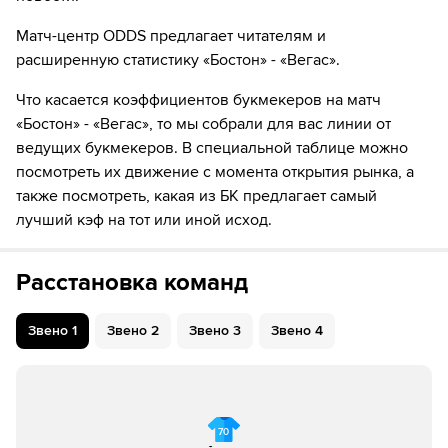
44
ШАЙБА!
Матч-центр ODDS предлагает читателям и
расширенную статистику «Бостон» - «Вегас».
44
Игрок "Вегас" Томаш Гертл забивает шайбу!
Что касается коэффициентов букмекеров на матч
44
Временное удаление игрока "Бостон" Йонатан
«Бостон» - «Вегас», то мы собрали для вас линии от
Аспирот
ведущих букмекеров. В специальной таблице можно
посмотреть их движение с момента открытия рынка, а
47
Временное удаление игрока "Вегас" Дилан Коглан
также посмотреть, какая из БК предлагает самый
лучший кэф на тот или иной исход.
58
ШАЙБА!
58
Игрок "Вегас" Павел Дорофеев забивает шайбу!
Расстановка команд
Звено
1
Звено
2
Звено
3
Звено
4
70