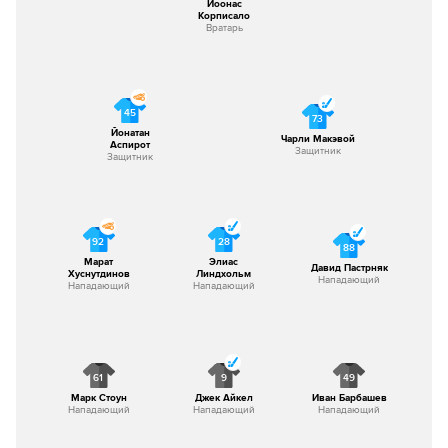
Йоонас
Корписало
Вратарь
45
73
Йонатан
Чарли Макэвой
Аспирот
Защитник
Защитник
92
28
88
Марат
Элиас
Давид Пастрняк
Хуснутдинов
Линдхольм
Нападающий
Нападающий
Нападающий
61
9
49
Марк Стоун
Джек Айкел
Иван Барбашев
Нападающий
Нападающий
Нападающий