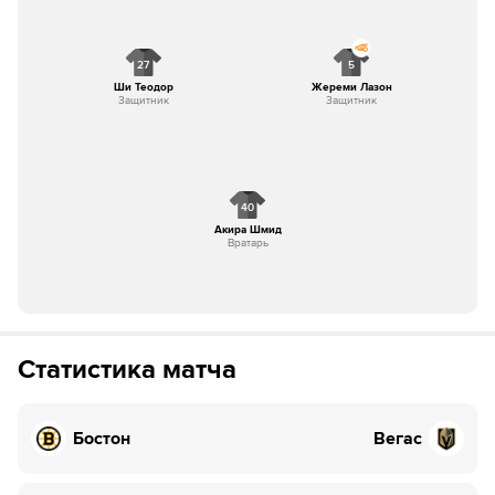
27
5
Ши Теодор
Жереми Лазон
Защитник
Защитник
40
Акира Шмид
Вратарь
Статистика матча
Бостон
Вегас