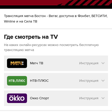
Ноа Ханифин
42
Марат Хуснутдинов
Трансляция матча Бостон - Вегас доступна в Фонбет, БЕТСИТИ,
44
Йонатан Аспирот
Winline и на Сила ТВ
Томаш Гертл
Шайба!
44
Марк Стоун
Дилан Коглан
47
Где смотреть на TV
Павел Дорофеев
Шайба!
58
Ши Теодор
На каких онлайн-ресурсах можно посмотреть бесплатную
трансляцию матча
Матч ТВ
Инструкция
Как смотреть бесплатно трансляцию матча
НТВ-ПЛЮС
Инструкция
на
Матч ТВ
Инструкция
:
Как смотреть бесплатно трансляцию матча
Окко Спорт
Инструкция
на
НТВ ПЛЮС
Перейдите на сайт МАТЧ ТВ
Инструкция
: