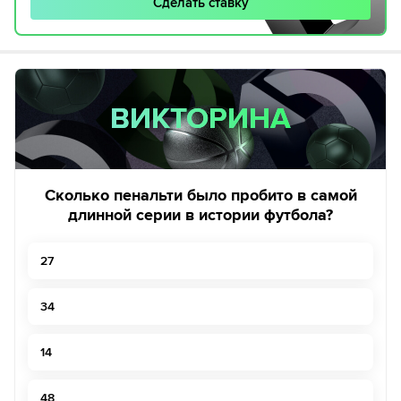
Сделать ставку
ВИКТОРИНА
ВИКТОРИНА
Сколько пенальти было пробито в самой
длинной серии в истории футбола?
27
34
14
48