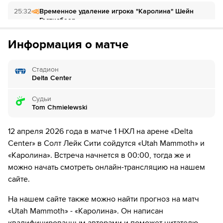
за 1₽
дней.
25:32
Временное удаление игрока "Каролина" Шейн
Гостисбеер
Если качество предоставляемых услуг ОККО ТВ вас не устроит,
можете отвязать карту для последующего списания в течение 7
дней.
Информация о матче
33:41
Временное удаление игрока "Utah Mammoth" Ник
Шмальц
Стадион
42:42
ШАЙБА!
Delta Center
42:42
Игрок "Utah Mammoth" Дилан Гюнтер забивает
шайбу!
Судьи
Tom Chmielewski
42:01
Временное удаление игрока "Каролина"
Себастьян Ахо
12 апреля 2026 года в матче 1 НХЛ на арене «Delta
Center» в Солт Лейк Сити сойдутся «Utah Mammoth» и
43:41
Временное удаление игрока "Каролина" Андрей
«Каролина». Встреча начнется в 00:00, тогда же и
Свечников
можно начать смотреть онлайн-трансляцию на нашем
сайте.
45:47
Временное удаление игрока "Utah Mammoth"
Маккензи Вигар
На нашем сайте также можно найти прогноз на матч
«Utah Mammoth» - «Каролина». Он написан
54:48
Временное удаление игрока "Utah Mammoth"
Дмитрий Симашев