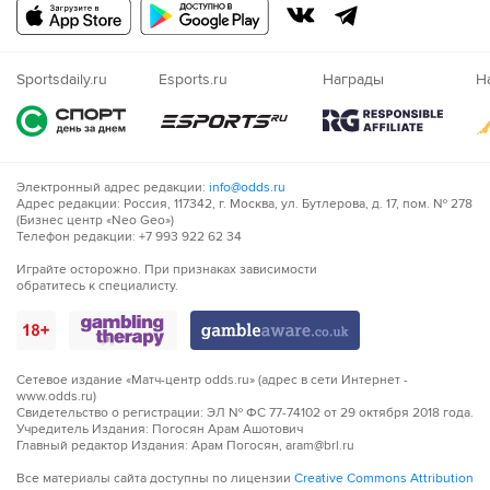
Русский
Казахский
Nigeria
Sportsdaily.ru
Esports.ru
Награды
Н
Электронный адрес редакции:
info@odds.ru
Адрес редакции: Россия, 117342, г. Москва, ул. Бутлерова, д. 17, пом. № 278
(Бизнес центр «Neo Geo»)
Телефон редакции: +7 993 922 62 34
Играйте осторожно. При признаках зависимости
обратитесь к специалисту.
Сетевое издание «Матч-центр odds.ru» (адрес в сети Интернет -
www.odds.ru)
Свидетельство о регистрации: ЭЛ № ФС 77-74102 от 29 октября 2018 года.
Учредитель Издания: Погосян Арам Ашотович
Главный редактор Издания: Арам Погосян, aram@brl.ru
Все материалы сайта доступны по лицензии
Creative Commons Attribution