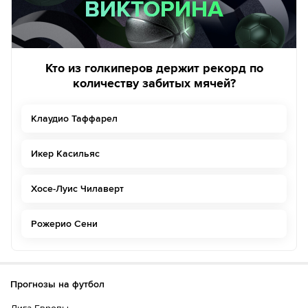
ВИКТОРИНА
ВИКТОРИНА
Кто из голкиперов держит рекорд по
количеству забитых мячей?
Клаудио Таффарел
Икер Касильяс
Хосе-Луис Чилаверт
Рожерио Сени
Прогнозы на футбол