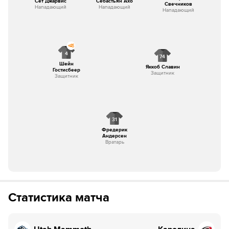
Сет Джарвис
Себастьян Ахо
Свечников
Нападающий
Нападающий
Нападающий
4
74
Шейн
Яккоб Славин
Гостисбеер
Защитник
Защитник
31
Фредерик
Андерсен
Вратарь
Статистика матча