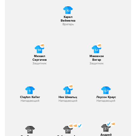
70
Карел
Веймелка
Вратарь
98
52
Михаил
Маккензи
Сергачев
Вигар
Защитник
Защитник
9
8
67
Clayton Keller
Ник Шмальц
Лоусон Краус
Нападающий
Нападающий
Нападающий
37
24
20
Андрей