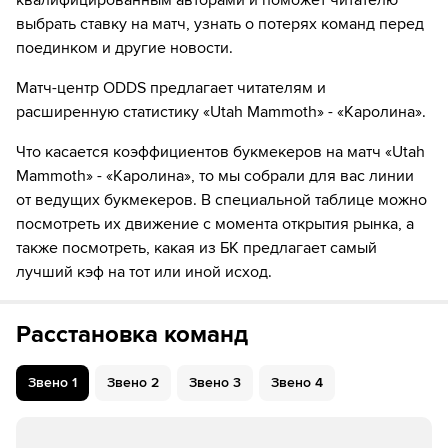
квалифицированным авторами и поможет читателю
выбрать ставку на матч, узнать о потерях команд перед
54:48
Временное удаление игрока "Каролина" Charles-
поединком и другие новости.
Alexis Legault
Матч-центр ODDS предлагает читателям и
55:31
ШАЙБА!
расширенную статистику «Utah Mammoth» - «Каролина».
55:31
Игрок "Каролина" Себастьян Ахо забивает шайбу!
Что касается коэффициентов букмекеров на матч «Utah
Mammoth» - «Каролина», то мы собрали для вас линии
59:37
ШАЙБА!
от ведущих букмекеров. В специальной таблице можно
59:37
Игрок "Каролина" Шон Уокер забивает шайбу!
посмотреть их движение с момента открытия рынка, а
также посмотреть, какая из БК предлагает самый
лучший кэф на тот или иной исход.
Расстановка команд
Звено
1
Звено
2
Звено
3
Звено
4