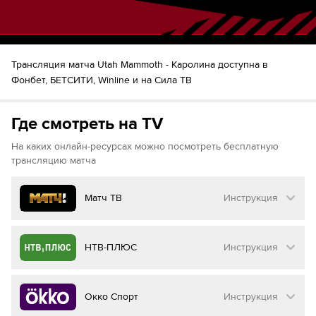
Себастьян Ахо
Шайба!
55:31
Шейн Гостисбеер + Яккоб Славин
Шон Уокер
Шайба!
59:37
Джордан Мартинук + Джордан Стаал
Трансляция матча Utah Mammoth - Каролина доступна в
Фонбет, БЕТСИТИ, Winline и на Сила ТВ
Где смотреть на TV
На каких онлайн-ресурсах можно посмотреть бесплатную
трансляцию матча
Матч ТВ
Инструкция
Как смотреть бесплатно трансляцию матча
НТВ-ПЛЮС
Инструкция
на
Матч ТВ
Инструкция
:
Как смотреть бесплатно трансляцию матча
Окко Спорт
Инструкция
на
НТВ ПЛЮС
Перейдите на сайт МАТЧ ТВ