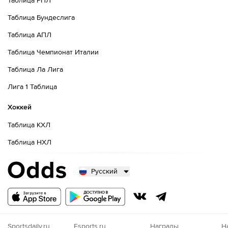
Таблица РПЛ
Таблица Бундеслига
Таблица АПЛ
Таблица Чемпионат Италии
Таблица Ла Лига
Лига 1 Таблица
Хоккей
Таблица КХЛ
Таблица НХЛ
Русский
Русский
Казахский
Nigeria
Sportsdaily.ru
Esports.ru
Награды
Н