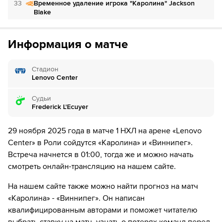
за 1₽
33
дней.
Временное удаление игрока "Каролина" Jackson
Blake
Если качество предоставляемых услуг ОККО ТВ вас не устроит,
можете отвязать карту для последующего списания в течение 7
36
Временное удаление игрока "Виннипег" Thomas
дней.
Информация о матче
Milic
39
Временное удаление игрока "Виннипег" Габриэль
Стадион
Виларди
Lenovo Center
39
Временное удаление игрока "Каролина" Джордан
Судьи
Мартинук
Frederick L'Ecuyer
39
Временное удаление игрока "Виннипег" Логан
29 ноября 2025 года в матче 1 НХЛ на арене «Lenovo
Стэнли
Center» в Роли сойдутся «Каролина» и «Виннипег».
Встреча начнется в 01:00, тогда же и можно начать
39
Временное удаление игрока "Каролина" Уильям
смотреть онлайн-трансляцию на нашем сайте.
Каррьер
На нашем сайте также можно найти прогноз на матч
45
Временное удаление игрока "Виннипег" Дилан
Демело
«Каролина» - «Виннипег». Он написан
квалифицированным авторами и поможет читателю
52
ШАЙБА!