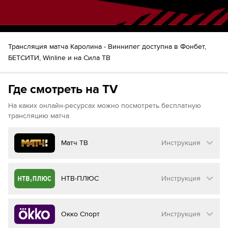
53
Шайба!
Сет Джарвис
К'Андре Миллер
59
Шайба!
Сет Джарвис
Андрей Свечников
60
Шайба!
Александр Никишин
Трансляция матча Каролина - Виннипег доступна в Фонбет,
Джастин Робидас
БЕТСИТИ, Winline и на Сила ТВ
Где смотреть на TV
На каких онлайн-ресурсах можно посмотреть бесплатную
трансляцию матча
Матч ТВ
Инструкция
Как смотреть бесплатно трансляцию матча
НТВ-ПЛЮС
Инструкция
на
Матч ТВ
Инструкция
:
Как смотреть бесплатно трансляцию матча
Окко Спорт
Инструкция
на
НТВ ПЛЮС
Перейдите на сайт МАТЧ ТВ