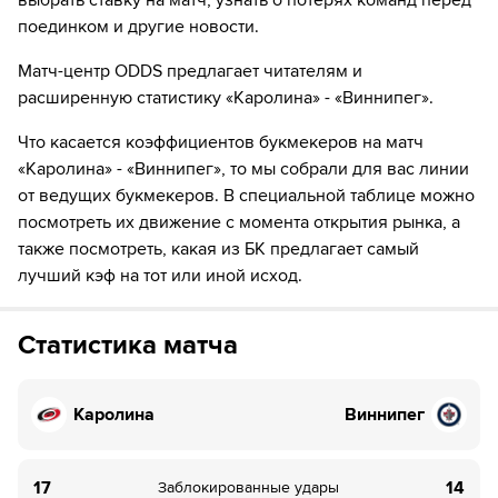
выбрать ставку на матч, узнать о потерях команд перед
поединком и другие новости.
52
Игрок "Каролина" Джордан Мартинук забивает
шайбу!
Матч-центр ODDS предлагает читателям и
53
ШАЙБА!
расширенную статистику «Каролина» - «Виннипег».
53
Игрок "Каролина" Сет Джарвис забивает шайбу!
Что касается коэффициентов букмекеров на матч
«Каролина» - «Виннипег», то мы собрали для вас линии
59
ШАЙБА!
от ведущих букмекеров. В специальной таблице можно
посмотреть их движение с момента открытия рынка, а
59
Игрок "Каролина" Сет Джарвис забивает шайбу!
также посмотреть, какая из БК предлагает самый
лучший кэф на тот или иной исход.
60
ШАЙБА!
60
Игрок "Каролина" Александр Никишин забивает
шайбу!
Статистика матча
Каролина
Виннипег
17
14
Заблокированные удары