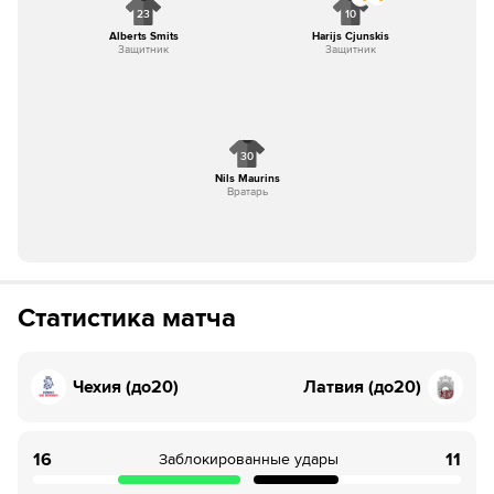
23
10
Alberts Smits
Harijs Cjunskis
Защитник
Защитник
30
Nils Maurins
Вратарь
Статистика матча
Чехия (до20)
Латвия (до20)
16
11
Заблокированные удары