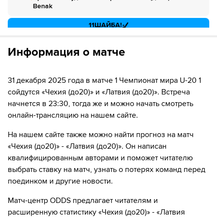
можете отвязать карту для последующего списания в течение 7
Benak
за 1₽
дней.
11
ШАЙБА!
Если качество предоставляемых услуг ОККО ТВ вас не устроит,
можете отвязать карту для последующего списания в течение 7
11
Игрок "Чехия (до20)" Tomas Poletin забивает шайбу!
дней.
Информация о матче
11
Временное удаление игрока "Латвия (до20)" Harijs
Cjunskis
31 декабря 2025 года в матче 1 Чемпионат мира U-20 1
сойдутся «Чехия (до20)» и «Латвия (до20)». Встреча
12
ШАЙБА!
начнется в 23:30, тогда же и можно начать смотреть
12
Игрок "Чехия (до20)" Adam Jiricek забивает шайбу!
онлайн-трансляцию на нашем сайте.
26
ШАЙБА!
На нашем сайте также можно найти прогноз на матч
«Чехия (до20)» - «Латвия (до20)». Он написан
26
Игрок "Чехия (до20)" Max Psenicka забивает шайбу!
квалифицированным авторами и поможет читателю
выбрать ставку на матч, узнать о потерях команд перед
36
Временное удаление игрока "Латвия (до20)" Harijs
поединком и другие новости.
Cjunskis
Матч-центр ODDS предлагает читателям и
42
Временное удаление игрока "Чехия (до20)"
расширенную статистику «Чехия (до20)» - «Латвия
Максимилиан Керран