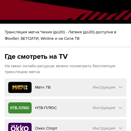
46
Vaclav Nestrasil
Markuss Sieradzkis
Шайба!
47
Bruno Osmanis
51
Stepan Hoch
53
Tomas Poletin
Трансляция матча Чехия (до20) - Латвия (до20) доступна в
59
Шайба!
Vaclav Nestrasil
Фонбет, БЕТСИТИ, Winline и на Сила ТВ
Vojtech Cihar
Rudolfs Berzkalns
60
Где смотреть на TV
На каких онлайн-ресурсах можно посмотреть бесплатную
трансляцию матча
Матч ТВ
Инструкция
Как смотреть бесплатно трансляцию матча
НТВ-ПЛЮС
Инструкция
на
Матч ТВ
Инструкция
:
Как смотреть бесплатно трансляцию матча
Окко Спорт
Инструкция