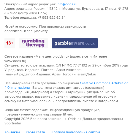
Электронный адрес редакции:
info@odds.ru
Адрес редакции: Россия, 117342, г. Москва, ул. Бутлерова, д. 17, пом. № 278
(Бизнес центр «Neo Geo»)
Телефон редакции: +7 993 922 62 34
Играйте осторожно. При признаках зависимости
обратитесь к специалисту.
Сетевое издание «Матч-центр odds.ru» (адрес в сети Интернет -
www.odds.ru)
Свидетельство о регистрации: ЭЛ № ФС 77-74102 от 29 октября 2018 года.
Учредитель Издания: Погосян Арам Ашотович
Главный редактор Издания: Арам Погосян, aram@brl.ru
Все материалы сайта доступны по лицензии
Creative Commons Attribution
4.0 International
. Вы должны указать имя автора (создателя)
произведения (материала) и стороны атрибуции, уведомление об
авторских правах, название лицензии, уведомление об оговорке и
ссылку на материал, если они предоставлены вместе с материалом.
Издание может содержать информационную продукцию,
предназначенную для лиц старше 18 лет.
Copyright
2026
Все права защищены. Odds.ru. Данные предоставлены
Sportradar.
Контакты
Карта сайта
Правила пользования сайтом