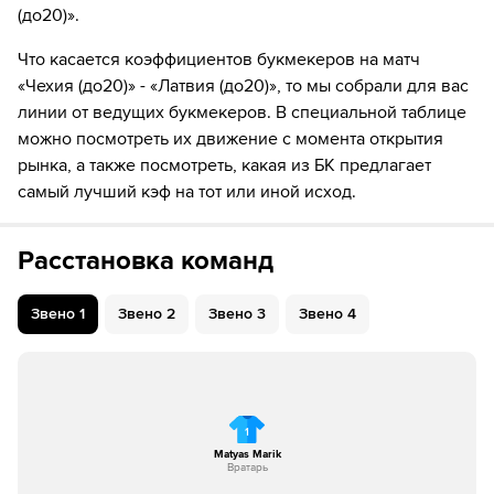
(до20)».
46
Временное удаление игрока "Чехия (до20)" Vaclav
Что касается коэффициентов букмекеров на матч
Nestrasil
«Чехия (до20)» - «Латвия (до20)», то мы собрали для вас
47
ШАЙБА!
линии от ведущих букмекеров. В специальной таблице
можно посмотреть их движение с момента открытия
47
Игрок "Латвия (до20)" Markuss Sieradzkis забивает
рынка, а также посмотреть, какая из БК предлагает
шайбу!
самый лучший кэф на тот или иной исход.
51
Временное удаление игрока "Чехия (до20)" Stepan
Hoch
Расстановка команд
53
Временное удаление игрока "Чехия (до20)" Tomas
Poletin
Звено
1
Звено
2
Звено
3
Звено
4
59
ШАЙБА!
59
Игрок "Чехия (до20)" Vaclav Nestrasil забивает
шайбу!
1
Matyas Marik
60
Временное удаление игрока "Латвия (до20)" Rudolfs
Вратарь
Berzkalns