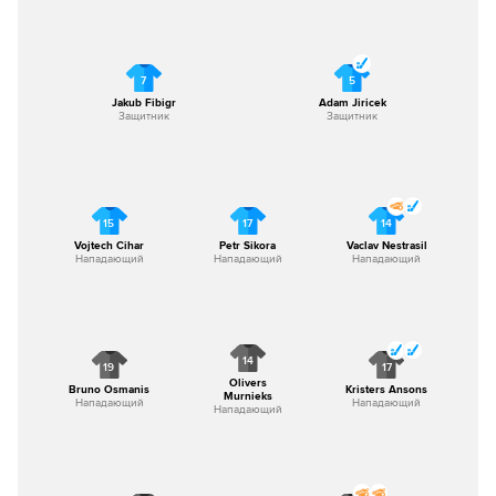
7
5
Jakub Fibigr
Adam Jiricek
Защитник
Защитник
15
17
14
Vojtech Cihar
Petr Sikora
Vaclav Nestrasil
Нападающий
Нападающий
Нападающий
14
19
17
Olivers
Bruno Osmanis
Kristers Ansons
Murnieks
Нападающий
Нападающий
Нападающий