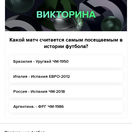
ВИКТОРИНА
ВИКТОРИНА
Какой матч считается самым посещаемым в
истории футбола?
Бразилия - Уругвай ЧМ-1950
Италия - Испания ЕВРО-2012
Россия - Испания ЧМ-2018
Аргентина. - ФРГ ЧМ-1986