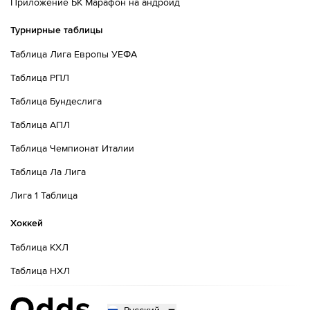
Приложение БК Марафон на андроид
Турнирные таблицы
Таблица Лига Европы УЕФА
Таблица РПЛ
Таблица Бундеслига
Таблица АПЛ
Таблица Чемпионат Италии
Таблица Ла Лига
Лига 1 Таблица
Хоккей
Таблица КХЛ
Таблица НХЛ