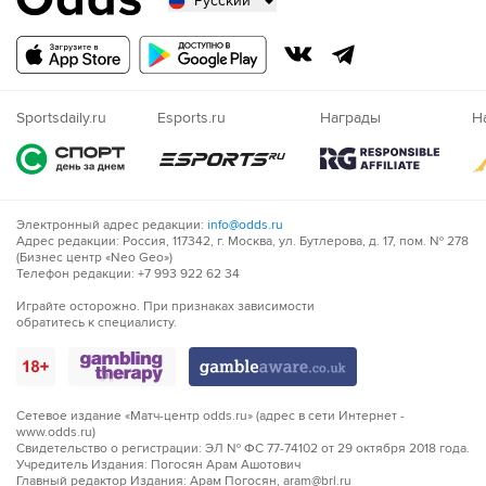
Русский
Русский
Казахский
Nigeria
Sportsdaily.ru
Esports.ru
Награды
Н
Электронный адрес редакции:
info@odds.ru
Адрес редакции: Россия, 117342, г. Москва, ул. Бутлерова, д. 17, пом. № 278
(Бизнес центр «Neo Geo»)
Телефон редакции: +7 993 922 62 34
Играйте осторожно. При признаках зависимости
обратитесь к специалисту.
Сетевое издание «Матч-центр odds.ru» (адрес в сети Интернет -
www.odds.ru)
Свидетельство о регистрации: ЭЛ № ФС 77-74102 от 29 октября 2018 года.
Учредитель Издания: Погосян Арам Ашотович
Главный редактор Издания: Арам Погосян, aram@brl.ru