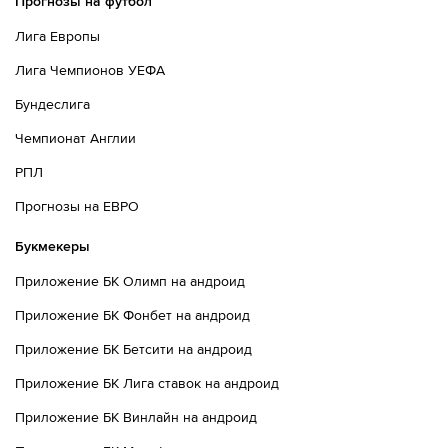
Прогнозы на футбол
Лига Европы
Лига Чемпионов УЕФА
Бундеслига
Чемпионат Англии
РПЛ
Прогнозы на ЕВРО
Букмекеры
Приложение БК Олимп на андроид
Приложение БК Фонбет на андроид
Приложение БК Бетсити на андроид
Приложение БК Лига ставок на андроид
Приложение БК Винлайн на андроид