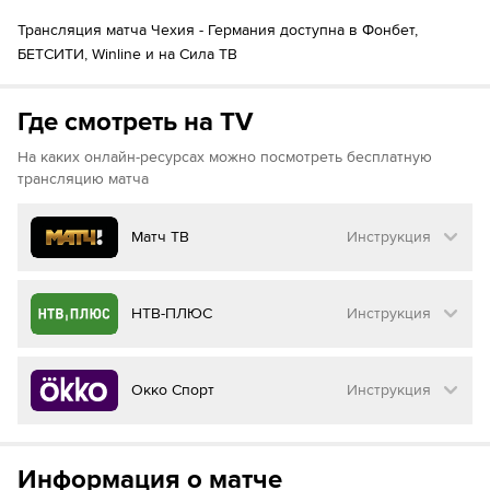
Трансляция матча Чехия - Германия доступна в Фонбет,
БЕТСИТИ, Winline и на Сила ТВ
Где смотреть на TV
На каких онлайн-ресурсах можно посмотреть бесплатную
трансляцию матча
Матч ТВ
Инструкция
Как смотреть бесплатно трансляцию матча
НТВ-ПЛЮС
Инструкция
на
Матч ТВ
Инструкция
:
Как смотреть бесплатно трансляцию матча
Окко Спорт
Инструкция
на
НТВ ПЛЮС
Перейдите на сайт МАТЧ ТВ
Инструкция
:
Нажмите на кнопку
«Оформить подписку»
Как смотреть бесплатно трансляцию матча
Информация о матче
на
Окко ТВ
Перейдите на сайт НТВ ПЛЮС