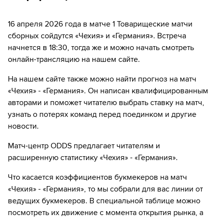
Далее нажмите на
«Создать учетную запись в
МАТЧ ТВ»
Инструкция
:
Нажмите на кнопку
«Оформить подписку»
16 апреля 2026 года в матче 1 Товарищеские матчи
Введите вашу электронную почту
Перейдите на сайт ОККО ТВ
Далее нажмите на
«Создать учетную запись в
сборных сойдутся «Чехия» и «Германия». Встреча
НТВ ПЛЮС»
Выберите тариф за 1₽ и нажмите
«Оформить
начнется в 18:30, тогда же и можно начать смотреть
Нажмите на кнопку
«Оформить подписку»
подписку»
онлайн-трансляцию на нашем сайте.
Введите вашу электронную почту
Далее нажмите на
«Создать учетную запись в
Введите данные карты и с нее спишется 1₽
На нашем сайте также можно найти прогноз на матч
ОККО ТВ»
Выберите тариф за 1₽ и нажмите
«Оформить
«Чехия» - «Германия». Он написан квалифицированным
подписку»
Введите вашу электронную почту
Наслаждаемся трансляциями любимых
авторами и поможет читателю выбрать ставку на матч,
Введите данные карты и с нее спишется 1₽
матчей в HD качестве в течение 7-и дней всего
узнать о потерях команд перед поединком и другие
Выберите тариф за 1₽ и нажмите
«Оформить
за 1₽
новости.
подписку»
Наслаждаемся трансляциями любимых
Если качество предоставляемых услуг МАТЧ ТВ вас не устроит,
Введите данные карты и с нее спишется 1₽
матчей в HD качестве в течение 7-и дней всего
Матч-центр ODDS предлагает читателям и
можете отвязать карту для последующего списания в течение 7
за 1₽
расширенную статистику «Чехия» - «Германия».
дней.
Наслаждаемся трансляциями любимых
Если качество предоставляемых услуг НТВ ПЛЮС вас не устроит,
Что касается коэффициентов букмекеров на матч
матчей в HD качестве в течение 7-и дней всего
можете отвязать карту для последующего списания в течение 7
за 1₽
«Чехия» - «Германия», то мы собрали для вас линии от
дней.
ведущих букмекеров. В специальной таблице можно
Если качество предоставляемых услуг ОККО ТВ вас не устроит,
посмотреть их движение с момента открытия рынка, а
можете отвязать карту для последующего списания в течение 7