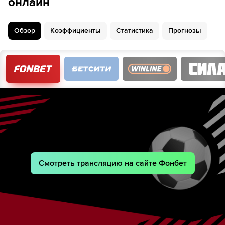
онлайн
Обзор
Коэффициенты
Статистика
Прогнозы
Смотреть трансляцию на сайте Фонбет