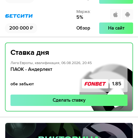
Маржа
:
5
%
200 000
₽
Обзор
На сайт
Ставка дня
Лига Европы, квалификация, 06.08.2026, 20:45
ПАОК - Андерлехт
1.85
обе забьют
Сделать ставку