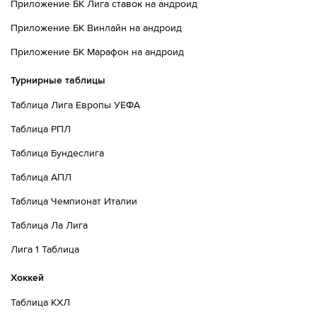
Приложение БК Лига ставок на андроид
Приложение БК Винлайн на андроид
Приложение БК Марафон на андроид
Турнирные таблицы
Таблица Лига Европы УЕФА
Таблица РПЛ
Таблица Бундеслига
Таблица АПЛ
Таблица Чемпионат Италии
Таблица Ла Лига
Лига 1 Таблица
Хоккей
Таблица КХЛ