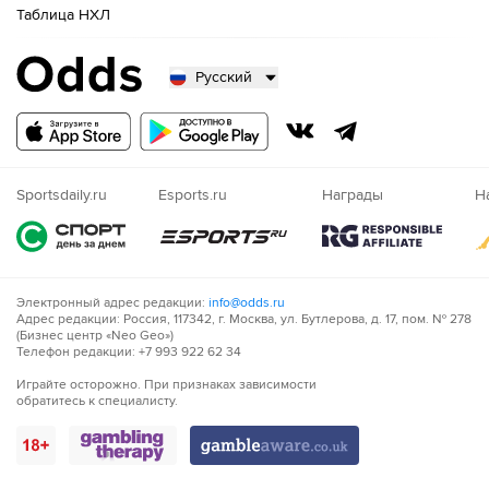
Таблица НХЛ
Русский
Русский
Казахский
Nigeria
Sportsdaily.ru
Esports.ru
Награды
Н
Электронный адрес редакции:
info@odds.ru
Адрес редакции: Россия, 117342, г. Москва, ул. Бутлерова, д. 17, пом. № 278
(Бизнес центр «Neo Geo»)
Телефон редакции: +7 993 922 62 34
Играйте осторожно. При признаках зависимости
обратитесь к специалисту.