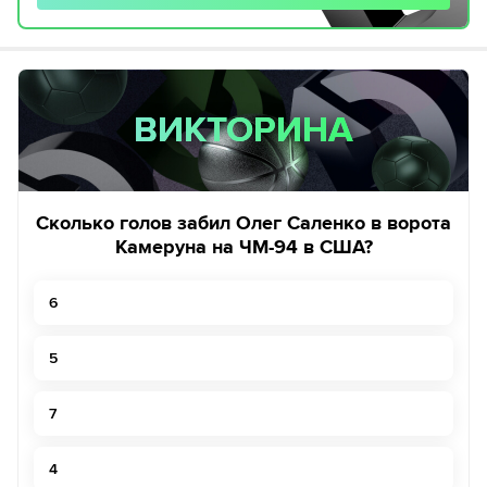
ВИКТОРИНА
ВИКТОРИНА
Сколько голов забил Олег Саленко в ворота
Камеруна на ЧМ-94 в США?
6
5
7
4