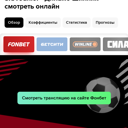
смотреть онлайн
Обзор
Коэффициенты
Статистика
Прогнозы
Смотреть трансляцию на сайте Фонбет