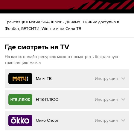
Трансляция матча SKA-Junior - Динамо Шинник доступна в
Фонбет, БЕТСИТИ, Winline и на Сила ТВ
Где смотреть на TV
На каких онлайн-ресурсах можно посмотреть бесплатную
трансляцию матча
Матч ТВ
Инструкция
Как смотреть бесплатно трансляцию матча
НТВ-ПЛЮС
Инструкция
на
Матч ТВ
Инструкция
:
Как смотреть бесплатно трансляцию матча
Окко Спорт
Инструкция
на
НТВ ПЛЮС
Перейдите на сайт МАТЧ ТВ