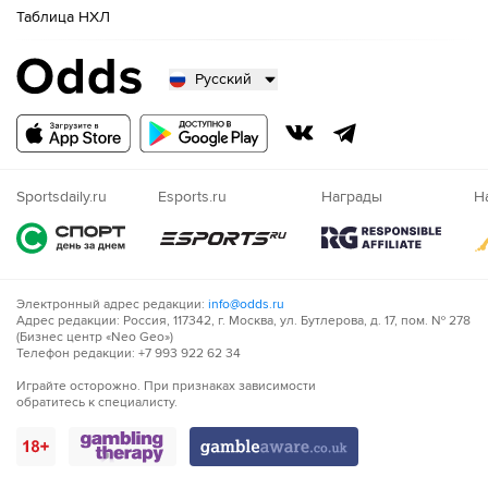
Таблица НХЛ
Русский
Русский
Казахский
Nigeria
Sportsdaily.ru
Esports.ru
Награды
Н
Электронный адрес редакции:
info@odds.ru
Адрес редакции: Россия, 117342, г. Москва, ул. Бутлерова, д. 17, пом. № 278
(Бизнес центр «Neo Geo»)
Телефон редакции: +7 993 922 62 34
Играйте осторожно. При признаках зависимости
обратитесь к специалисту.