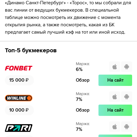
«Динамо Санкт-Петербург» - «Торос», то мы собрали для
Если качество предоставляемых услуг ОККО ТВ вас не устроит,
вас линии от ведущих букмекеров. В специальной
можете отвязать карту для последующего списания в течение 7
таблице можно посмотреть их движение с момента
дней.
открытия рынка, а также посмотреть, какая из БК
предлагает самый лучший кэф на тот или иной исход.
Топ-5 букмекеров
Маржа
:
6
%
15 000
₽
Обзор
На сайт
Маржа
:
7
%
10 000
₽
Обзор
На сайт
Маржа
:
7
%