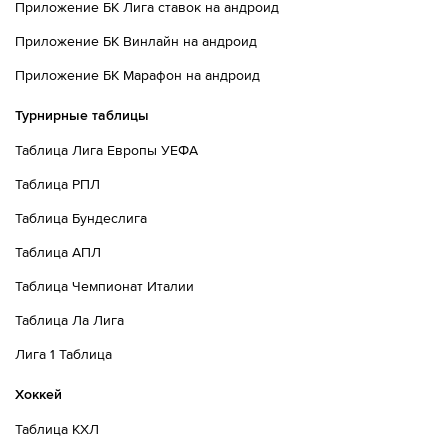
Приложение БК Лига ставок на андроид
Приложение БК Винлайн на андроид
Приложение БК Марафон на андроид
Турнирные таблицы
Таблица Лига Европы УЕФА
Таблица РПЛ
Таблица Бундеслига
Таблица АПЛ
Таблица Чемпионат Италии
Таблица Ла Лига
Лига 1 Таблица
Хоккей
Таблица КХЛ