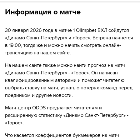
Инструкция
:
Нажмите на кнопку
«Оформить подписку»
Как смотреть бесплатно трансляцию матча
Информация о матче
на
Окко ТВ
Перейдите на сайт НТВ ПЛЮС
Далее нажмите на
«Создать учетную запись в
МАТЧ ТВ»
Инструкция
:
Нажмите на кнопку
«Оформить подписку»
30 января 2026 года в матче 1 Olimpbet ВХЛ сойдутся
Введите вашу электронную почту
Перейдите на сайт ОККО ТВ
Далее нажмите на
«Создать учетную запись в
«Динамо Санкт-Петербург» и «Торос». Встреча начнется
НТВ ПЛЮС»
Выберите тариф за 1₽ и нажмите
«Оформить
в 19:00, тогда же и можно начать смотреть онлайн-
Нажмите на кнопку
«Оформить подписку»
подписку»
трансляцию на нашем сайте.
Введите вашу электронную почту
Далее нажмите на
«Создать учетную запись в
Введите данные карты и с нее спишется 1₽
На нашем сайте также можно найти прогноз на матч
ОККО ТВ»
Выберите тариф за 1₽ и нажмите
«Оформить
«Динамо Санкт-Петербург» - «Торос». Он написан
подписку»
Введите вашу электронную почту
Наслаждаемся трансляциями любимых
квалифицированным авторами и поможет читателю
Введите данные карты и с нее спишется 1₽
матчей в HD качестве в течение 7-и дней всего
выбрать ставку на матч, узнать о потерях команд перед
Выберите тариф за 1₽ и нажмите
«Оформить
за 1₽
поединком и другие новости.
подписку»
Наслаждаемся трансляциями любимых
Если качество предоставляемых услуг МАТЧ ТВ вас не устроит,
Введите данные карты и с нее спишется 1₽
матчей в HD качестве в течение 7-и дней всего
Матч-центр ODDS предлагает читателям и
можете отвязать карту для последующего списания в течение 7
за 1₽
расширенную статистику «Динамо Санкт-Петербург» -
дней.
Наслаждаемся трансляциями любимых
«Торос».
Если качество предоставляемых услуг НТВ ПЛЮС вас не устроит,
матчей в HD качестве в течение 7-и дней всего
можете отвязать карту для последующего списания в течение 7
за 1₽
Что касается коэффициентов букмекеров на матч
дней.