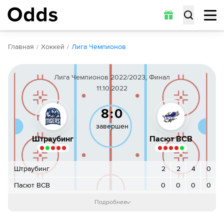
Обзор
Коэффициенты
Статистика
Прогнозы
Главная
Хоккей
Лига Чемпионов
Лига Чемпионов 2022/2023, Финал
11.10.2022
8:0
завершен
Штраубинг
Пaсют ВCB
Штраубинг
2
2
4
0
Пaсют ВCB
0
0
0
0
1-й период
:
2
:
0
Подробнее
4
Шайба!
Марсель Брандт