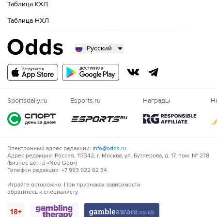
Таблица КХЛ
Таблица НХЛ
Русский
Русский
Казахский
Nigeria
Sportsdaily.ru
Esports.ru
Награды
Н
Электронный адрес редакции:
info@odds.ru
Адрес редакции: Россия, 117342, г. Москва, ул. Бутлерова, д. 17, пом. № 278
(Бизнес центр «Neo Geo»)
Телефон редакции: +7 993 922 62 34
Играйте осторожно. При признаках зависимости
обратитесь к специалисту.