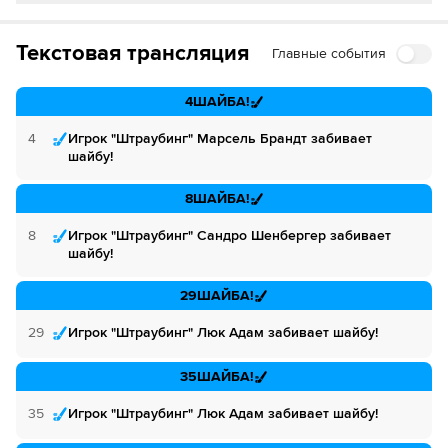
Инструкция
:
Нажмите на кнопку
«Оформить подписку»
Как смотреть бесплатно трансляцию матча
Текстовая трансляция
Главные события
на
Окко ТВ
Перейдите на сайт НТВ ПЛЮС
Далее нажмите на
«Создать учетную запись в
МАТЧ ТВ»
Инструкция
:
Нажмите на кнопку
«Оформить подписку»
4
ШАЙБА!
Введите вашу электронную почту
Перейдите на сайт ОККО ТВ
Далее нажмите на
«Создать учетную запись в
4
Игрок "Штраубинг" Марсель Брандт забивает
НТВ ПЛЮС»
шайбу!
Выберите тариф за 1₽ и нажмите
«Оформить
Нажмите на кнопку
«Оформить подписку»
подписку»
Введите вашу электронную почту
8
ШАЙБА!
Далее нажмите на
«Создать учетную запись в
Введите данные карты и с нее спишется 1₽
ОККО ТВ»
Выберите тариф за 1₽ и нажмите
«Оформить
8
Игрок "Штраубинг" Сандро Шенбергер забивает
подписку»
шайбу!
Введите вашу электронную почту
Наслаждаемся трансляциями любимых
Введите данные карты и с нее спишется 1₽
матчей в HD качестве в течение 7-и дней всего
29
ШАЙБА!
Выберите тариф за 1₽ и нажмите
«Оформить
за 1₽
подписку»
29
Игрок "Штраубинг" Люк Адам забивает шайбу!
Наслаждаемся трансляциями любимых
Если качество предоставляемых услуг МАТЧ ТВ вас не устроит,
Введите данные карты и с нее спишется 1₽
матчей в HD качестве в течение 7-и дней всего
можете отвязать карту для последующего списания в течение 7
за 1₽
35
ШАЙБА!
дней.
Наслаждаемся трансляциями любимых
35
Игрок "Штраубинг" Люк Адам забивает шайбу!
Если качество предоставляемых услуг НТВ ПЛЮС вас не устроит,
матчей в HD качестве в течение 7-и дней всего
можете отвязать карту для последующего списания в течение 7