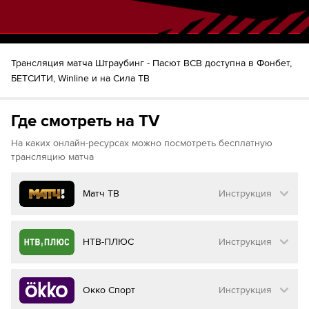
Трансляция матча Штраубинг - Пaсют ВCB доступна в Фонбет,
БЕТСИТИ, Winline и на Сила ТВ
Где смотреть на TV
На каких онлайн-ресурсах можно посмотреть бесплатную
трансляцию матча
Матч ТВ
Инструкция
Как смотреть бесплатно трансляцию матча
НТВ-ПЛЮС
Инструкция
на
Матч ТВ
Инструкция
:
Как смотреть бесплатно трансляцию матча
Окко Спорт
Инструкция
на
НТВ ПЛЮС
Перейдите на сайт МАТЧ ТВ