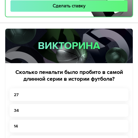
Сделать ставку
ВИКТОРИНА
ВИКТОРИНА
Сколько пенальти было пробито в самой
длинной серии в истории футбола?
27
34
14