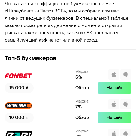
Что касается коэффициентов букмекеров на матч
«Штраубинг» - «Пaсют ВCB», то мы собрали для вас
линии от ведущих букмекеров. В специальной таблице
можно посмотреть их движение с момента открытия
рынка, а также посмотреть, какая из БК предлагает
самый лучший кэф на тот или иной исход.
Топ-5 букмекеров
Маржа
:
6
%
15 000
₽
Обзор
На сайт
Маржа
:
7
%
10 000
₽
Обзор
На сайт
Маржа
: