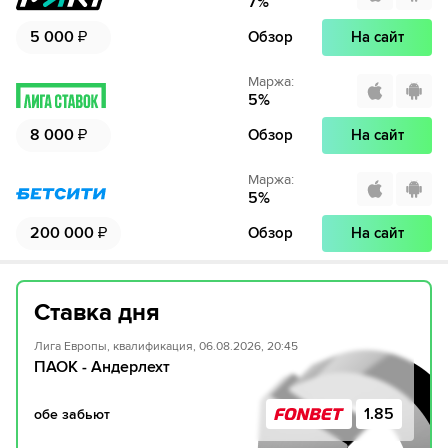
7
%
5 000
₽
Обзор
На сайт
Маржа
:
5
%
8 000
₽
Обзор
На сайт
Маржа
:
5
%
200 000
₽
Обзор
На сайт
Ставка дня
Лига Европы, квалификация, 06.08.2026, 20:45
ПАОК - Андерлехт
1.85
обе забьют