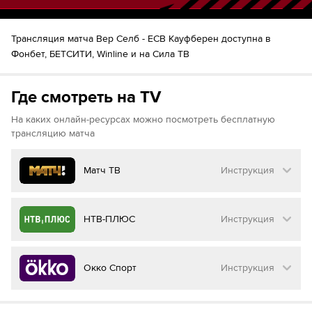
Трансляция матча Вер Селб - ЕСВ Кауфберен доступна в
Фонбет, БЕТСИТИ, Winline и на Сила ТВ
Где смотреть на TV
На каких онлайн-ресурсах можно посмотреть бесплатную
трансляцию матча
Матч ТВ
Инструкция
Как смотреть бесплатно трансляцию матча
НТВ-ПЛЮС
Инструкция
на
Матч ТВ
Инструкция
:
Как смотреть бесплатно трансляцию матча
Окко Спорт
Инструкция
на
НТВ ПЛЮС
Перейдите на сайт МАТЧ ТВ
Инструкция
:
Нажмите на кнопку
«Оформить подписку»
Как смотреть бесплатно трансляцию матча