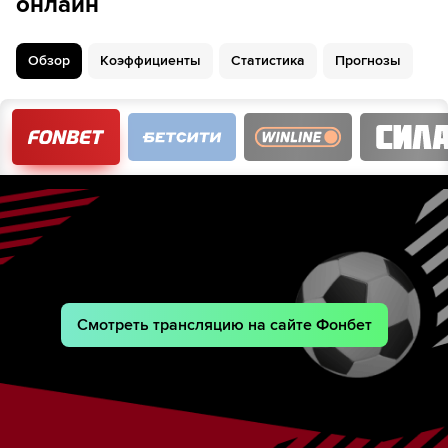
онлайн
Обзор
Коэффициенты
Статистика
Прогнозы
Смотреть трансляцию на сайте Фонбет