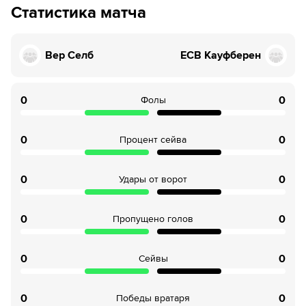
Статистика матча
на
Окко ТВ
Перейдите на сайт НТВ ПЛЮС
Далее нажмите на
«Создать учетную запись в
МАТЧ ТВ»
Инструкция
:
Нажмите на кнопку
«Оформить подписку»
Вер Селб
ЕСВ Кауфберен
Введите вашу электронную почту
Перейдите на сайт ОККО ТВ
Далее нажмите на
«Создать учетную запись в
НТВ ПЛЮС»
Выберите тариф за 1₽ и нажмите
«Оформить
Нажмите на кнопку
«Оформить подписку»
подписку»
0
0
Фолы
Введите вашу электронную почту
Далее нажмите на
«Создать учетную запись в
Введите данные карты и с нее спишется 1₽
ОККО ТВ»
Выберите тариф за 1₽ и нажмите
«Оформить
0
0
Процент сейва
подписку»
Введите вашу электронную почту
Наслаждаемся трансляциями любимых
Введите данные карты и с нее спишется 1₽
матчей в HD качестве в течение 7-и дней всего
0
Выберите тариф за 1₽ и нажмите
«Оформить
0
Удары от ворот
за 1₽
подписку»
Наслаждаемся трансляциями любимых
Если качество предоставляемых услуг МАТЧ ТВ вас не устроит,
0
Введите данные карты и с нее спишется 1₽
0
матчей в HD качестве в течение 7-и дней всего
Пропущено голов
можете отвязать карту для последующего списания в течение 7
за 1₽
дней.
Наслаждаемся трансляциями любимых
0
0
Сейвы
Если качество предоставляемых услуг НТВ ПЛЮС вас не устроит,
матчей в HD качестве в течение 7-и дней всего
можете отвязать карту для последующего списания в течение 7
за 1₽
дней.
0
0
Победы вратаря