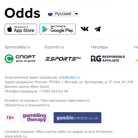
Русский
Русский
Казахский
Nigeria
Sportsdaily.ru
Esports.ru
Награды
Н
Электронный адрес редакции:
info@odds.ru
Адрес редакции: Россия, 117342, г. Москва, ул. Бутлерова, д. 17, пом. № 278
(Бизнес центр «Neo Geo»)
Телефон редакции: +7 993 922 62 34
Играйте осторожно. При признаках зависимости
обратитесь к специалисту.
Сетевое издание «Матч-центр odds.ru» (адрес в сети Интернет -
www.odds.ru)