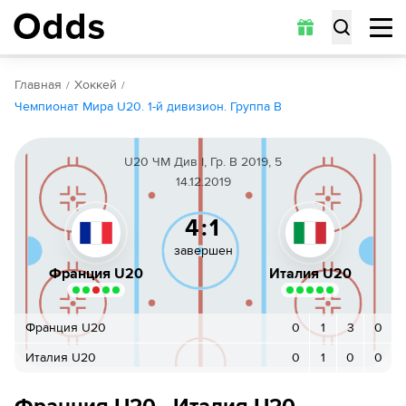
Обзор
Коэффициенты
Статистика
Прогнозы
Главная
Хоккей
Чемпионат Мира U20. 1-й дивизион. Группа B
U20 ЧМ Див I, Гр. B 2019, 5
14.12.2019
4:1
завершен
Франция U20
Италия U20
Франция U20
0
1
3
0
Италия U20
0
1
0
0