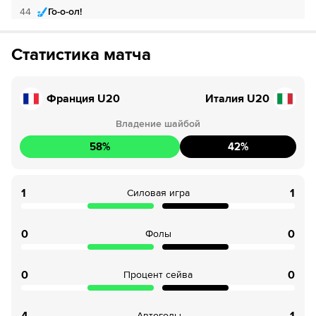
44
Го-о-ол!
Если качество предоставляемых услуг ОККО ТВ вас не устроит,
можете отвязать карту для последующего списания в течение 7
47
ШАЙБА!
дней.
Статистика матча
47
Го-о-ол!
Франция U20
Италия U20
49
Временное удаление
Владение шайбой
60
ШАЙБА!
58
%
42
%
60
Го-о-ол!
1
1
Силовая игра
0
0
Фолы
0
0
Процент сейва
Автоголы