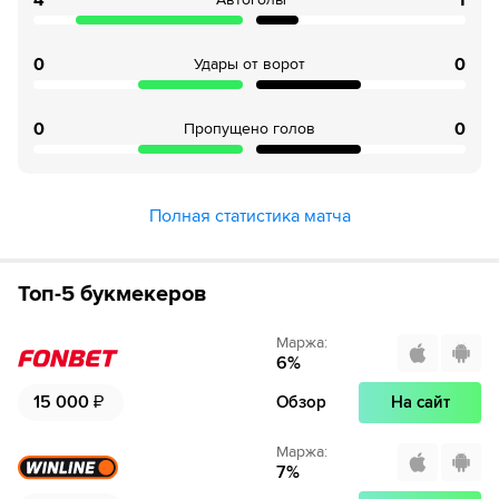
4
1
0
0
Удары от ворот
0
0
Пропущено голов
Полная статистика матча
Топ-5 букмекеров
Маржа
:
6
%
15 000
₽
Обзор
На сайт
Маржа
:
7
%