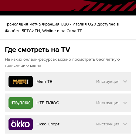
Трансляция матча Франция U20 - Италия U20 доступна в
Фонбет, БЕТСИТИ, Winline и на Сила ТВ
Где смотреть на TV
На каких онлайн-ресурсах можно посмотреть бесплатную
трансляцию матча
Матч ТВ
Инструкция
Как смотреть бесплатно трансляцию матча
НТВ-ПЛЮС
Инструкция
на
Матч ТВ
Инструкция
:
Как смотреть бесплатно трансляцию матча
Окко Спорт
Инструкция
на
НТВ ПЛЮС
Перейдите на сайт МАТЧ ТВ