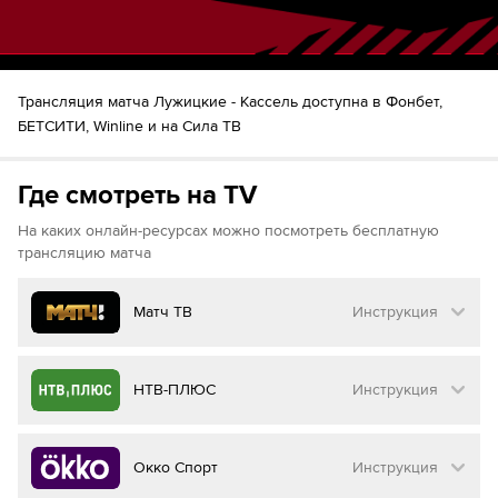
Трансляция матча Лужицкие - Кассель доступна в Фонбет,
БЕТСИТИ, Winline и на Сила ТВ
Где смотреть на TV
На каких онлайн-ресурсах можно посмотреть бесплатную
трансляцию матча
Матч ТВ
Инструкция
Как смотреть бесплатно трансляцию матча
НТВ-ПЛЮС
Инструкция
на
Матч ТВ
Инструкция
:
Как смотреть бесплатно трансляцию матча
Окко Спорт
Инструкция
на
НТВ ПЛЮС
Перейдите на сайт МАТЧ ТВ