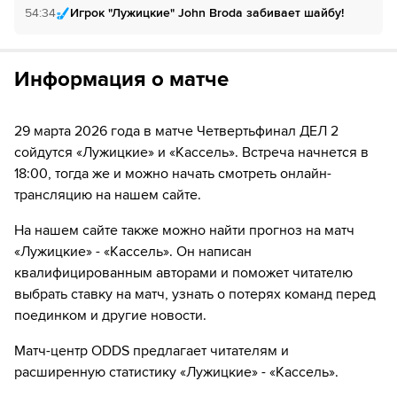
за 1₽
дней.
54:34
Игрок "Лужицкие" John Broda забивает шайбу!
Если качество предоставляемых услуг ОККО ТВ вас не устроит,
можете отвязать карту для последующего списания в течение 7
дней.
Информация о матче
29 марта 2026 года в матче Четвертьфинал ДЕЛ 2
сойдутся «Лужицкие» и «Кассель». Встреча начнется в
18:00, тогда же и можно начать смотреть онлайн-
трансляцию на нашем сайте.
На нашем сайте также можно найти прогноз на матч
«Лужицкие» - «Кассель». Он написан
квалифицированным авторами и поможет читателю
выбрать ставку на матч, узнать о потерях команд перед
поединком и другие новости.
Матч-центр ODDS предлагает читателям и
расширенную статистику «Лужицкие» - «Кассель».