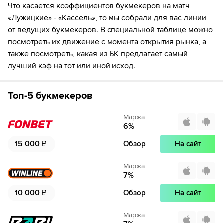
Что касается коэффициентов букмекеров на матч
«Лужицкие» - «Кассель», то мы собрали для вас линии
от ведущих букмекеров. В специальной таблице можно
посмотреть их движение с момента открытия рынка, а
также посмотреть, какая из БК предлагает самый
лучший кэф на тот или иной исход.
Топ-5 букмекеров
Маржа
:
6
%
15 000
₽
Обзор
На сайт
Маржа
:
7
%
10 000
₽
Обзор
На сайт
Маржа
: