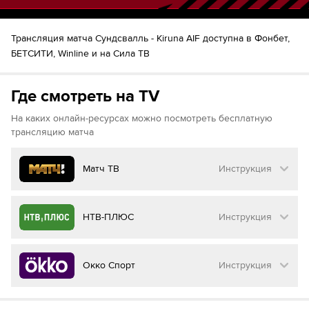
Трансляция матча Сундсвалль - Kiruna AIF доступна в Фонбет,
БЕТСИТИ, Winline и на Сила ТВ
Где смотреть на TV
На каких онлайн-ресурсах можно посмотреть бесплатную
трансляцию матча
Матч ТВ
Инструкция
Как смотреть бесплатно трансляцию матча
НТВ-ПЛЮС
Инструкция
на
Матч ТВ
Инструкция
:
Как смотреть бесплатно трансляцию матча
Окко Спорт
Инструкция
на
НТВ ПЛЮС
Перейдите на сайт МАТЧ ТВ
Инструкция
:
Нажмите на кнопку
«Оформить подписку»
Как смотреть бесплатно трансляцию матча