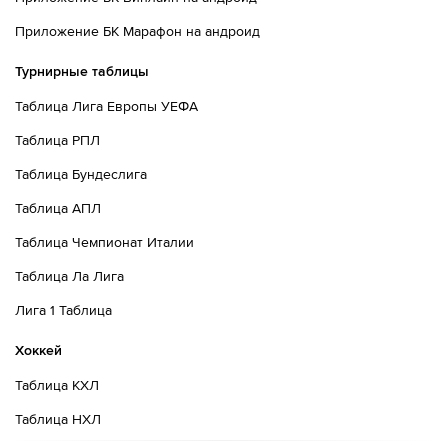
Приложение БК Марафон на андроид
Турнирные таблицы
Таблица Лига Европы УЕФА
Таблица РПЛ
Таблица Бундеслига
Таблица АПЛ
Таблица Чемпионат Италии
Таблица Ла Лига
Лига 1 Таблица
Хоккей
Таблица КХЛ
Таблица НХЛ