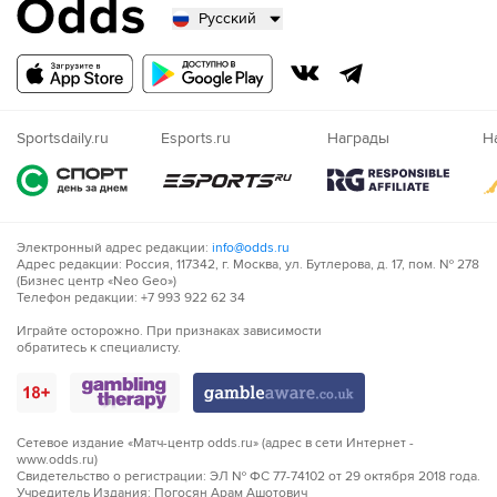
Русский
Русский
Казахский
Nigeria
Sportsdaily.ru
Esports.ru
Награды
Н
Электронный адрес редакции:
info@odds.ru
Адрес редакции: Россия, 117342, г. Москва, ул. Бутлерова, д. 17, пом. № 278
(Бизнес центр «Neo Geo»)
Телефон редакции: +7 993 922 62 34
Играйте осторожно. При признаках зависимости
обратитесь к специалисту.
Сетевое издание «Матч-центр odds.ru» (адрес в сети Интернет -
www.odds.ru)
Свидетельство о регистрации: ЭЛ № ФС 77-74102 от 29 октября 2018 года.
Учредитель Издания: Погосян Арам Ашотович