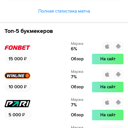
дней.
Полная статистика матча
Топ-5 букмекеров
Маржа
:
6
%
15 000
₽
Обзор
На сайт
Маржа
:
7
%
10 000
₽
Обзор
На сайт
Маржа
:
7
%
5 000
₽
Обзор
На сайт
Маржа
: