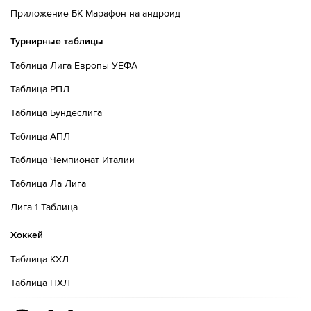
Приложение БК Марафон на андроид
Турнирные таблицы
Таблица Лига Европы УЕФА
Таблица РПЛ
Таблица Бундеслига
Таблица АПЛ
Таблица Чемпионат Италии
Таблица Ла Лига
Лига 1 Таблица
Хоккей
Таблица КХЛ
Таблица НХЛ