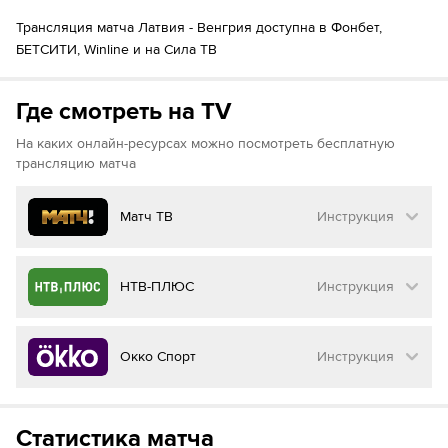
Трансляция матча Латвия - Венгрия доступна в Фонбет,
БЕТСИТИ, Winline и на Сила ТВ
Где смотреть на TV
На каких онлайн-ресурсах можно посмотреть бесплатную
трансляцию матча
Матч ТВ
Инструкция
Как смотреть бесплатно трансляцию матча
НТВ-ПЛЮС
Инструкция
на
Матч ТВ
Инструкция
:
Как смотреть бесплатно трансляцию матча
Окко Спорт
Инструкция
на
НТВ ПЛЮС
Перейдите на сайт МАТЧ ТВ
Инструкция
:
Нажмите на кнопку
«Оформить подписку»
Как смотреть бесплатно трансляцию матча
Статистика матча
на
Окко ТВ
Перейдите на сайт НТВ ПЛЮС